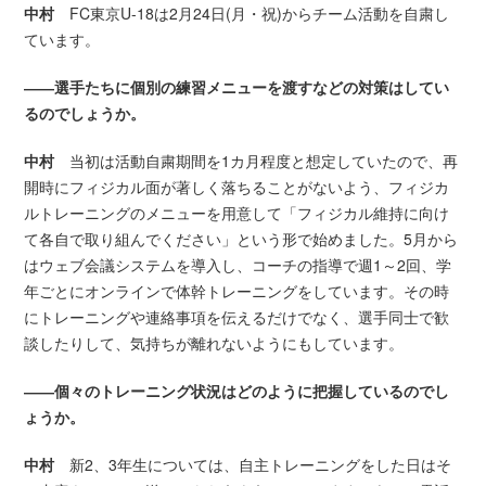
中村
FC東京U-18は2月24日(月・祝)からチーム活動を自粛し
ています。
――選手たちに個別の練習メニューを渡すなどの対策はしてい
るのでしょうか。
中村
当初は活動自粛期間を1カ月程度と想定していたので、再
開時にフィジカル面が著しく落ちることがないよう、フィジカ
ルトレーニングのメニューを用意して「フィジカル維持に向け
て各自で取り組んでください」という形で始めました。5月から
はウェブ会議システムを導入し、コーチの指導で週1～2回、学
年ごとにオンラインで体幹トレーニングをしています。その時
にトレーニングや連絡事項を伝えるだけでなく、選手同士で歓
談したりして、気持ちが離れないようにもしています。
――個々のトレーニング状況はどのように把握しているのでし
ょうか。
中村
新2、3年生については、自主トレーニングをした日はそ