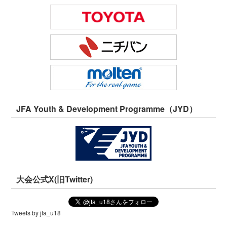
JFA Youth & Development Programme（JYD）
大会公式X(旧Twitter)
Tweets by jfa_u18