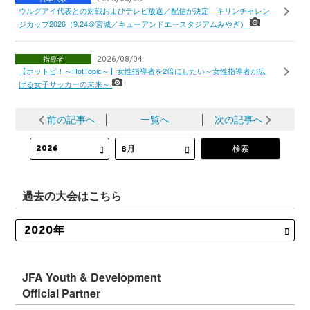
ウルグアイ代表との対戦およびテレビ放送／配信が決定 キリンチャレン
ジカップ2026（9.24＠宮城／キューアンドエースタジアムみやぎ）
指導者
2026/08/04
【ホットピ！～HotTopic～】女性指導者を2倍にしたい～女性指導者が広
げる女子サッカーの未来～
前の記事へ
│
一覧へ
│
次の記事へ
過去の大会はこちら
JFA Youth & Development
Official Partner