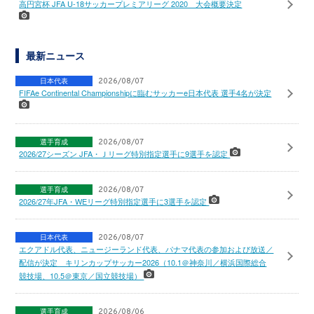
高円宮杯 JFA U-18サッカープレミアリーグ 2020 大会概要決定
最新ニュース
日本代表
2026/08/07
FIFAe Continental Championshipに臨むサッカーe日本代表 選手4名が決定
選手育成
2026/08/07
2026/27シーズン JFA・Ｊリーグ特別指定選手に9選手を認定
選手育成
2026/08/07
2026/27年JFA・WEリーグ特別指定選手に3選手を認定
日本代表
2026/08/07
エクアドル代表、ニュージーランド代表、パナマ代表の参加および放送／
配信が決定 キリンカップサッカー2026（10.1＠神奈川／横浜国際総合
競技場、10.5＠東京／国立競技場）
選手育成
2026/08/06