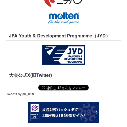
JFA Youth & Development Programme（JYD）
大会公式X(旧Twitter)
Tweets by jfa_u18