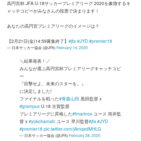
高円宮杯 JFA U-18サッカープレミアリーグ 2020を象徴するキ
ャッチコピーがみなさんの投票で決まります！
あなたの高円宮プレミアリーグのイメージは？
【2月21日(金)14:59募集終了】
#jfa
#JYD
#premier18
— 日本サッカー協会 (@JFA)
February 14, 2020
＼結果発表！／
みんなが選ぶ高円宮杯プレミアリーグキャッチコピ
ー
『目撃せよ、未来のスターを。』
に決定しました!
ファイナルを戦った
#青森山田
黒田監督 x
#grampus
U-18 古賀監督
プレミアリーグに昇格した
#fmarinos
ユース 筒井監
督 x
#yokohamafc
ユース 早川監督
#jfa
#JYD
#premier18
pic.twitter.com/jAmqedMHLG
— 日本サッカー協会 (@JFA)
February 28, 2020