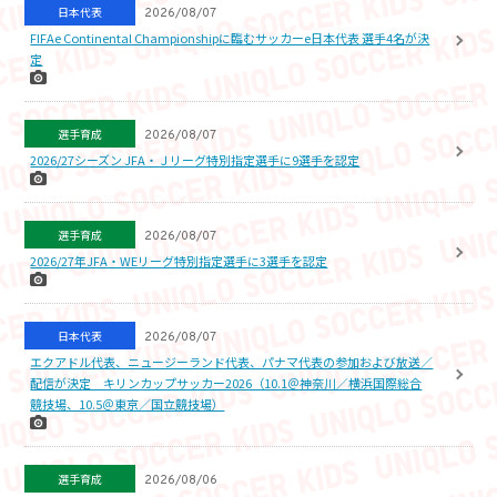
日本代表
2026/08/07
FIFAe Continental Championshipに臨むサッカーe日本代表 選手4名が決
定
選手育成
2026/08/07
2026/27シーズン JFA・Ｊリーグ特別指定選手に9選手を認定
選手育成
2026/08/07
2026/27年JFA・WEリーグ特別指定選手に3選手を認定
日本代表
2026/08/07
エクアドル代表、ニュージーランド代表、パナマ代表の参加および放送／
配信が決定 キリンカップサッカー2026（10.1＠神奈川／横浜国際総合
競技場、10.5＠東京／国立競技場）
選手育成
2026/08/06