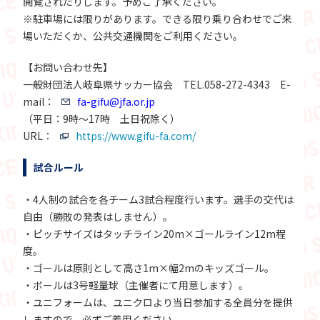
閲覧されたりします。予めご了承ください。
※駐車場には限りがあります。できる限り乗り合わせでご来
場いただくか、公共交通機関をご利用ください。
【お問い合わせ先】
一般財団法人岐阜県サッカー協会 TEL.058-272-4343 E-
mail：
fa-gifu@jfa.or.jp
（平日：9時～17時 土日祝除く）
URL：
https://www.gifu-fa.com/
試合ルール
・4人制の試合を各チーム3試合程度行います。選手の交代は
自由（勝敗の発表はしません）。
・ピッチサイズはタッチライン20m×ゴールライン12m程
度。
・ゴールは原則として高さ1m×幅2mのキッズゴール。
・ボールは3号軽量球（主催者にて用意します）。
・ユニフォームは、ユニクロより当日参加する全員分を提供
しますので、必ずご着用ください。