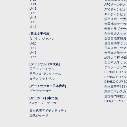
U-21
AFCチャンピ
U-19
AFCチャンピオン
U-18
AFCチャンピオ
U-17
国民スポーツ大
U-16
全国地域サッカ
U-15
全国クラブチー
全国社会人サッ
[日本女子代表]
全国自治体職員
なでしこジャパン
全国自衛隊サッ
U-20
U-17
日本スポーツマ
U-16
全日本大学サッ
U-15
総理大臣杯 全
全日本大学サッ
[フットサル日本代表]
デンソーカップ
男子／フットサル
DENSO CUP
男子／U-19フットサル
DENSO CUP
女子／フットサル
DENSO CUP
[ビーチサッカー日本代表]
全国高等専門学
ビーチサッカー
東京エネシスカ
全国専門学校サ
[サッカーe日本代表]
FIFAクラブワ
eスポーツ・サッカー
日本代表アイデンティティ
歴代ジャージ