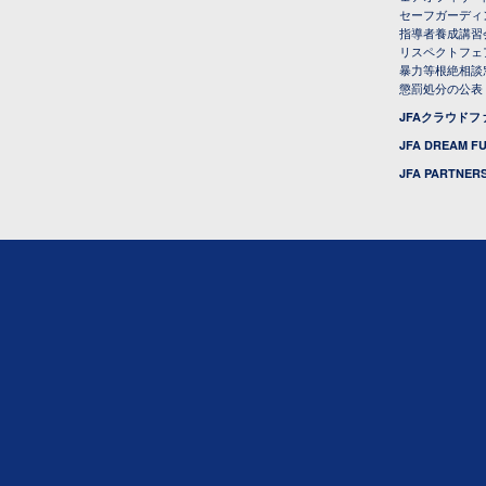
セーフガーディ
指導者養成講習
リスペクトフェ
暴力等根絶相談
懲罰処分の公表
JFAクラウド
JFA DREAM F
JFA PARTNERS