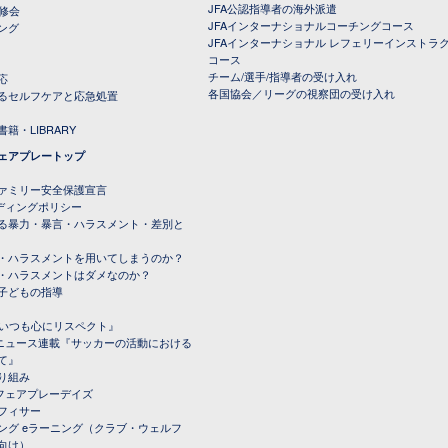
JFA公認指導者の海外派遣
研修会
JFAインターナショナルコーチングコース
ング
JFAインターナショナル レフェリーインストラ
コース
チーム/選手/指導者の受け入れ
応
各国協会／リーグの視察団の受け入れ
るセルフケアと応急処置
籍・LIBRARY
ェアプレートップ
ファミリー安全保護宣言
ーディングポリシー
る暴力・暴言・ハラスメント・差別と
・ハラスメントを用いてしまうのか？
・ハラスメントはダメなのか？
子どもの指導
載『いつも心にリスペクト』
ルニュース連載『サッカーの活動における
て』
り組み
トフェアプレーデイズ
フィサー
ング eラーニング（クラブ・ウェルフ
向け）