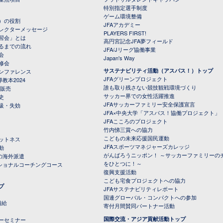
特別指定選手制度
ゲーム環境整備
）の役割
JFAアカデミー
レクターメッセージ
PLAYERS FIRST!
習会」とは
高円宮記念JFA夢フィールド
るまでの流れ
JFA/Jリーグ協働事業
会
Japan's Way
修会
サステナビリティ活動（アスパス！）トップ
ンファレンス
JFAグリーンプロジェクト
教本2024
誰も取り残さない競技観戦環境づくり
 販売
サッカー界での女性活躍推進
史
JFAサッカーファミリー安全保護宣言
級・失効
JFA×中央大学「アスパス！協働プロジェクト」
JFAこころのプロジェクト
竹内悌三賞への協力
こどもの未来応援国民運動
ットネス
JFAスポーツマネジャーズカレッジ
動
がんばろうニッポン！ ～サッカーファミリーの
の海外派遣
をひとつに！～
ナショナルコーチングコース
復興支援活動
こども宅食プロジェクトへの協力
プ
JFAサステナビリティレポート
（PDFファイル）
国連グローバル・コンパクトへの参加
補給
寄付月間賛同パートナー活動
国際交流・アジア貢献活動トップ
ーセミナー