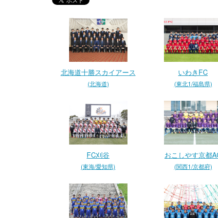
北海道十勝スカイアース
いわきFC
(北海道)
(東北1/福島県)
FC刈谷
おこしやす京都A
(東海/愛知県)
(関西1/京都府)