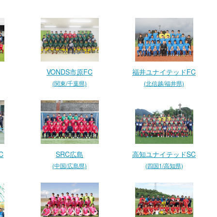
VONDS市原FC
福井ユナイテッドFC
(関東/千葉県)
(北信越/福井県)
C
SRC広島
高知ユナイテッドSC
(中国/広島県)
(四国1/高知県)