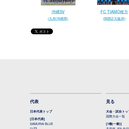
沖縄SV
FC TIAMO枚方
(九州/沖縄県)
(関西2/大阪府)
代表
見る
日本代表トップ
大会・試合トッ
国際大会一覧
[日本代表]
SAMURAI BLUE
[1種(一般)]
U-23
天皇杯 JFA 