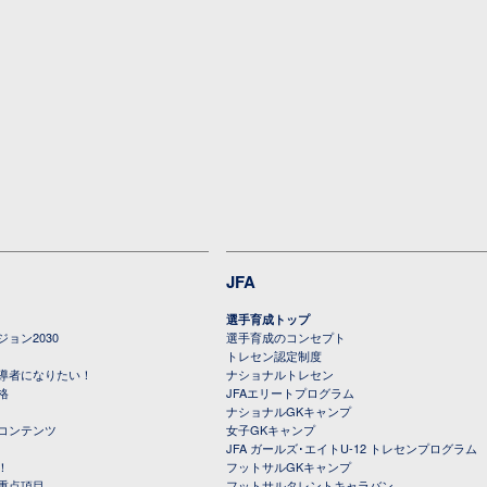
JFA
選手育成トップ
ョン2030
選手育成のコンセプト
トレセン認定制度
導者になりたい！
ナショナルトレセン
格
JFAエリートプログラム
ナショナルGKキャンプ
コンテンツ
女子GKキャンプ
JFA ガールズ･エイトU-12 トレセンプログラム
！
フットサルGKキャンプ
重点項目
フットサルタレントキャラバン