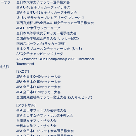
レーオフ
全日本大学女子サッカー選手権大会
JFA U-18女子サッカーファイナルズ
JFA 全日本U-18女子サッカー選手権大会
U-18女子サッカープレミアリーグ プレーオフ
高円宮妃杯 JFA全日本U-15女子サッカー選手権大会
JFA U-15女子サッカーリーグ
全日本高等学校女子サッカー選手権大会
全国高等学校総合体育大会(サッカー競技)
国民スポーツ大会(サッカー競技)
日本クラブユース女子サッカー大会（U-18）
AFC女子チャンピオンズリーグ
AFC Women's Club Championship 2023 - Invitational
Tournament
対抗戦
[シニア]
JFA 全日本O-40サッカー大会
JFA 全日本O-50サッカー大会
JFA 全日本O-60サッカー大会
JFA 全日本O-70サッカー大会
全国健康福祉祭サッカー交流大会(ねんりんピック)
[フットサル]
JFA 全日本フットサル選手権大会
JFA 全日本女子フットサル選手権大会
自衛隊女子フットサル大会
全日本大学フットサル大会
JFA 全日本U-18フットサル選手権大会
JFA 全日本U-15フットサル選手権大会