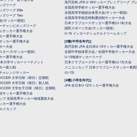
高円宮杯 JFA U-18サッカープレミアリーグ プ
オンズリーグ
全国高等学校サッカー選手権大会
ズリーグ Elite
全国高等学校総合体育大会(サッカー競技)
ンズリーグ Two
全国高等学校定時制通信制サッカー大会
会(サッカー競技)
日本クラブユースサッカー選手権(U-18)大会
ーチャンピオンズリーグ
国民スポーツ大会(サッカー競技)
ムサッカー選手権大会
U-16 インターナショナルドリームカップ
カー選手権大会
サッカー選手権大会
[3種(中学生年代)]
カー大会
高円宮杯 JFA 全日本U-15サッカー選手権大会
スターズ(サッカー競技)
全国中学校体育大会／全国中学校サッカー大会
カー選手権大会
U-13地域サッカーリーグ
日本大学サッカートーナメント
日本クラブユースサッカー選手権(U-15)大会
カー新人戦
メニコンカップ 日本クラブユースサッカー東西
チャレンジサッカー
(U-15)
 SOCCER 大学日韓（韓日）定期戦
[4種(小学生年代)]
 SOCCER 大学日韓（韓日）新人戦
JFA 全日本U-12サッカー選手権大会
 SOCCER 大学女子日韓（韓日）定期戦
校サッカー選手権大会
ップ 全国高専サッカー地域選抜大会
ッカー選手権大会
ールドカップ