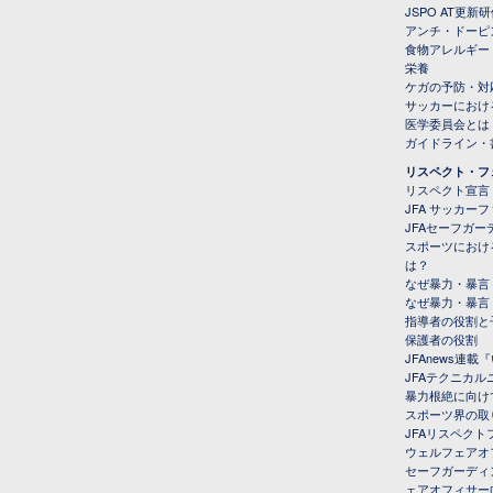
JSPO AT更新
アンチ・ドーピ
食物アレルギー
栄養
ケガの予防・対
サッカーにおけ
医学委員会とは
ガイドライン・書
リスペクト・フ
リスペクト宣言
JFA サッカー
JFAセーフガ
スポーツにおけ
は？
なぜ暴力・暴言
なぜ暴力・暴言
指導者の役割と
保護者の役割
JFAnews連
JFAテクニカ
暴力根絶に向け
スポーツ界の取
JFAリスペク
ウェルフェアオ
セーフガーディ
ェアオフィサー