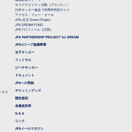
サステナビリティ活動（アスパス！）
日本サッカー協会 100周年特設サイト
アクセス・フォー・オール
JFA×文京 Dream Project
JFA DREAM FUND
JFAプロフィール［日英］
JFA PARTNERSHIP PROJECT for DREAM
JFA/Jリーグ協働事業
女子サッカー
フットサル
ビーチサッカー
ドキュメント
JFAへの登録
チケット／グッズ
チカラ
競技規則
各種規則等
Q & A
リンク
JFAメールマガジン