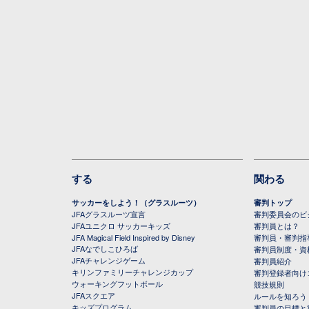
する
関わる
サッカーをしよう！（グラスルーツ）
審判トップ
JFAグラスルーツ宣言
審判委員会のビジ
JFAユニクロ サッカーキッズ
審判員とは？
JFA Magical Field Inspired by Disney
審判員・審判指
JFAなでしこひろば
審判員制度・資
JFAチャレンジゲーム
審判員紹介
キリンファミリーチャレンジカップ
審判登録者向け
ウォーキングフットボール
競技規則
JFAスクエア
ルールを知ろう
キッズプログラム
審判員の目標と