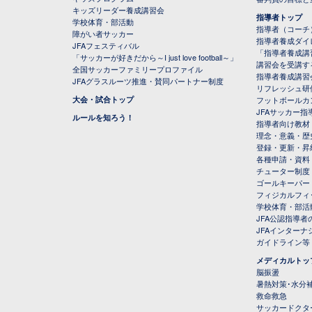
キッズリーダー養成講習会
指導者トップ
学校体育・部活動
指導者（コーチ
障がい者サッカー
指導者養成ダイ
JFAフェスティバル
「指導者養成講
「サッカーが好きだから～I just love football～」
講習会を受講す
全国サッカーファミリープロファイル
指導者養成講習
JFAグラスルーツ推進・賛同パートナー制度
リフレッシュ研
大会・試合トップ
フットボールカ
JFAサッカー指導
ルールを知ろう！
指導者向け教材
理念・意義・歴
登録・更新・昇
各種申請・資料
チューター制度
ゴールキーパー
フィジカルフィ
学校体育・部活
JFA公認指導者
JFAインター
ガイドライン等
メディカルトッ
脳振盪
暑熱対策･水分
救命救急
サッカードクタ