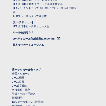
JFA 全日本U-15女子フットサル選手権大会
JFA バーモントカップ 全日本U-12フットサル選手権大
会
AFCフットサルクラブ選手権
[ビーチサッカー]
JFA 全日本ビーチサッカー大会
ルールを知ろう！
JFAサッカー文化創造拠点 blue-ing!
日本サッカーミュージアム
日本サッカー協会トップ
会長メッセージ
JFAの概要
JFAの目標
JFA成長戦略
各種規程・規則
登録・申請・手続き
情報開示
ESGデータ集（GRI対照表）
価値創造ストーリー