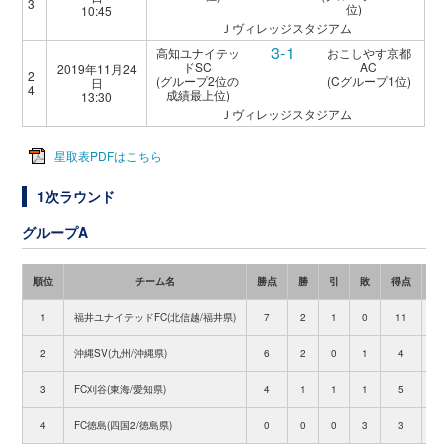
3
位)
10:45
Ｊヴィレッジスタジアム
3-1
高知ユナイテッ
おこしやす京都
ドSC
AC
2019年11月24
2
(グループ2位の
(Cグループ1位)
日
4
成績最上位)
13:30
Ｊヴィレッジスタジアム
星取表PDFはこちら
1次ラウンド
グループA
順位
チーム名
勝点
勝
引
敗
得点
失
1
福井ユナイテッドFC(北信越/福井県)
7
2
1
0
11
1
2
沖縄SV(九州/沖縄県)
6
2
0
1
4
7
3
FC刈谷(東海/愛知県)
4
1
1
1
5
3
4
FC徳島(四国2/徳島県)
0
0
0
3
3
1