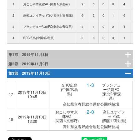
1
おこしやす京都AC(関西1/京都府)
9
3
0
0
4
0
2
高知ユナイテッドSC(四国1/高知県)
6
2
0
1
9
3
3
ブランデュー弘前FC(東北2/青森県)
3
1
0
2
4
4
4
SRC広島(中国/広島県)
0
0
0
3
1
11
第1節 2019年11月8日
第2節 2019年11月9日
第3節 2019年11月10日
1-3
SRC広島
ブランデュ
(中国/広島
ー弘前FC
2019年11月10日
県)
(東北2/青森
17
10:45
県)
高知県立春野総合運動公園球技場
2-0
おこしやす京
高知ユナイテ
都AC
ッドSC
2019年11月10日
18
(関西1/京都府)
(四国1/高知県)
13:30
高知県立春野総合運動公園球技場