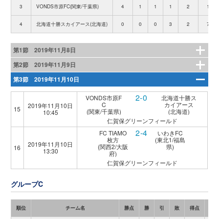
3
VONDS市原FC(関東/千葉県)
4
1
1
1
2
1
4
北海道十勝スカイアース(北海道)
0
0
0
3
2
7
第1節 2019年11月8日
第2節 2019年11月9日
第3節 2019年11月10日
2-0
VONDS市原F
北海道十勝ス
C
カイアース
2019年11月10日
15
(関東/千葉県)
(北海道)
10:45
仁賀保グリーンフィールド
2-4
FC TIAMO
いわきFC
枚方
(東北1/福島
2019年11月10日
(関西2/大阪
県)
16
13:30
府)
仁賀保グリーンフィールド
グループC
順位
チーム名
勝点
勝
引
敗
得点
失