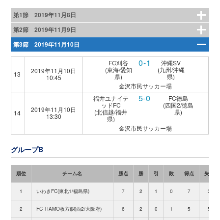
第1節 2019年11月8日
第2節 2019年11月9日
第3節 2019年11月10日
0-1
FC刈谷
沖縄SV
(東海/愛知
(九州/沖縄
2019年11月10日
13
県)
県)
10:45
金沢市民サッカー場
5-0
福井ユナイテ
FC徳島
ッドFC
(四国2/徳島
2019年11月10日
(北信越/福井
県)
14
13:30
県)
金沢市民サッカー場
グループB
順位
チーム名
勝点
勝
引
敗
得点
失点
1
いわきFC(東北1/福島県)
7
2
1
0
7
3
2
FC TIAMO枚方(関西2/大阪府)
6
2
0
1
5
5