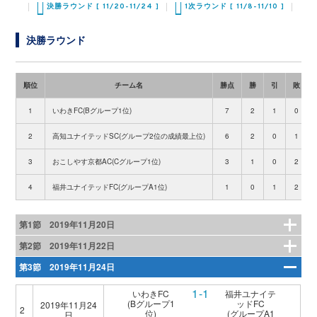
決勝ラウンド [ 11/20-11/24 ]
1次ラウンド [ 11/8-11/10 ]
決勝ラウンド
順位
チーム名
勝点
勝
引
敗
1
いわきFC(Bグループ1位)
7
2
1
0
2
高知ユナイテッドSC(グループ2位の成績最上位)
6
2
0
1
3
おこしやす京都AC(Cグループ1位)
3
1
0
2
4
福井ユナイテッドFC(グループA1位)
1
0
1
2
第1節 2019年11月20日
第2節 2019年11月22日
第3節 2019年11月24日
1-1
いわきFC
福井ユナイテ
(Bグループ1
ッドFC
2019年11月24
2
位)
(グループA1
日