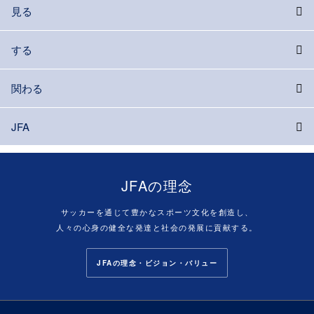
見る
する
関わる
JFA
JFAの理念
サッカーを通じて豊かなスポーツ文化を創造し、
人々の心身の健全な発達と社会の発展に貢献する。
JFAの理念・ビジョン・バリュー