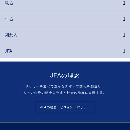
見る
する
関わる
JFA
JFAの理念
サッカーを通じて豊かなスポーツ文化を創造し、
人々の心身の健全な発達と社会の発展に貢献する。
JFAの理念・ビジョン・バリュー