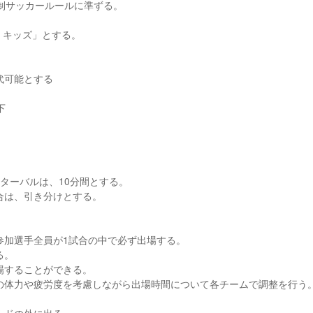
制サッカールールに準ずる。
0 キッズ」とする。
代可能とする
下
インターバルは、10分間とする。
合は、引き分けとする。
参加選手全員が1試合の中で必ず出場する。
る。
場することができる。
の体力や疲労度を考慮しながら出場時間について各チームで調整を行う