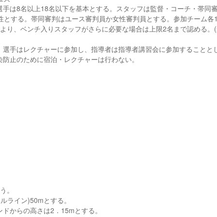
録選手は8名以上18名以下を基本とする。スタッフは監督・コーチ・帯同
性とする。帯同審判はユース審判員か女性審判員とする。参加チーム各
より、ベンチ入りスタッフがさらに必要な場合は上限2名まで認める。(
、選手はレクチャーに参加し、指導者は指導者講習会に参加することと
染防止のために宿泊・レクチャーは行わない。
行う。
ールライン)50mとする。
ドからの高さは2．15mとする。