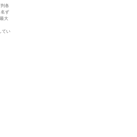
審判各
1名ず
最大
してい