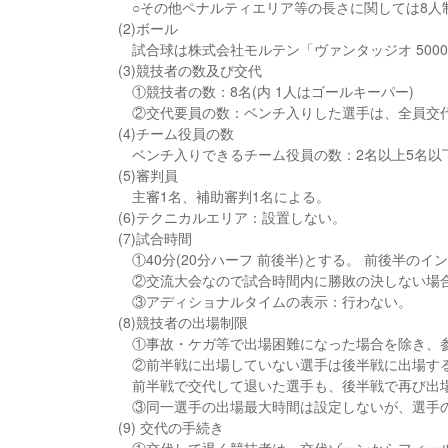
○その他ペナルティエリア等の長さに関しては8人
(2)ボール
試合球は株式会社モルテン「ヴァンタッジオ 500
(3)競技者の数及び交代
①競技者の数：8名(内 1人はゴールキーパー)
②交代要員の数：ベンチ入りした選手は、全員交
(4)チーム役員の数
ベンチ入りできるチーム役員の数：2名以上5名以
(5)審判員
主審1名、補助審判1名による。
(6)テクニカルエリア：設置しない。
(7)試合時間
①40分(20分ハーフ 前後半)とする。 前後半の
②交流大会なので試合時間内に勝敗の決しない場
③アディショナルタイムの表示：行わない。
(8)競技者の出場制限
①事故・ケガ等で出場困難になった場合を除き、
②前半戦に出場していない選手は後半戦に出場す
前半戦で交代して退いた選手も、後半戦で再び出
③同一選手の出場最大時間は設定しないが、選手
(9) 交代の手続き