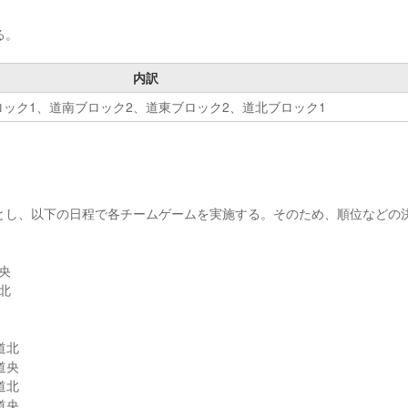
る。
内訳
ロック1、道南ブロック2、道東ブロック2、道北ブロック1
とし、以下の日程で各チームゲームを実施する。そのため、順位などの
央
北
道北
道央
道北
道央