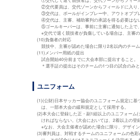
①交代して退く競技者は、交代ゾーンからフィー
②交代要員は、交代ゾーンからフィールドに入り
③交代は、ボールがインプレー中、アウトオブプ
④交代は、主審、補助審判の承認を得る必要はな
⑤ゴールキーパーは、事前に主審に通知した上で
※交代で退く競技者が負傷している場合は、主審
(10)負傷者の対応
競技中、主審が認めた場合に限り2名以内のチー
(11)メンバー用紙の提出
試合開始40分前までに大会本部に提出すること。
＊選手証の提出はそのチームの1つ目の試合のみと
ユニフォーム
(1)(公財)日本サッカー協会のユニフォーム規定に
は、一部本大会の緩和規定として採用する。
(2)本大会に登録した正・副1組以上のユニフォー
ければならない。(大会においては、2着以上の登
※なお、大会主催者が認めた場合に限り、デザイ
(3)審判員は、対戦するチームのユニフォームの色
に、その試合におけるユニフォームを決定する。