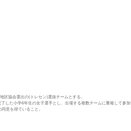
し地区協会選出の(トレセン)選抜チームとする。
録を完了した小学6年生の女子選手とし、出場する複数チームに重複して参
の同意を得ていること。