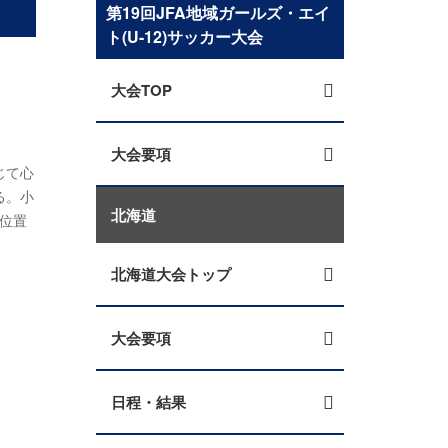
第19回JFA地域ガールズ・エイ
ト(U-12)サッカー大会
大会TOP
大会要項
じて心
る。小
北海道
て位置
北海道大会トップ
大会要項
日程・結果