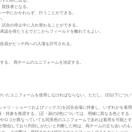
ルドの外に出る。
、競技者となる。
レー中にかかわらず、行うことができる。
い。
、試合の停止中に入れ替わることができる。
の承認を得たうえでどこからフィールドを離れてもよい。
ム役員がピッチ内への入場を許可される。
する。 両チームのユニフォームを決定する。
基づいたユニフォームを使用しなければならない。ただし、(2)以下につい
ム(シャツ・ショーツおよびソックス)を試合会場に持参し、いずれかを着
録・持参を推奨する。)正・副の2色については、明確に異なる色とする
ンやロゴが異なっていても同系色のユニフォームであれば着用を可能と
彩が類似しており判別しがたいと判断した時は、両チームの立ち会いのも
また、その際は、登録された1組以上のユニフォームのうちからシャツ