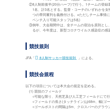
②8人制前後半(20分ハーフ)で行う。1チームの登
1名、計3名とする。監督・コーチのいずれかを女
つの帯同審判を義務付ける。※ただしチーム事情に
ベンチ入り可能スタッフは5名)
③例年、大会期間中は、全チームの宿泊を原則とし
るが、今年度は、新型コロナウイルス感染症の感
競技規則
JFA「
8人制サッカー競技規則
」による。
競技会規程
以下の項目については本大会の規定を定める。
(1) 競技のフィールド
○可能な限り、天然芝及び人工芝フィールドにて
○フィールドの長さ(タッチライン)は68m、幅(ゴ
○ゴールポストの間隔は5m、クロスバーのグラウン