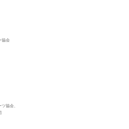
ー協会
ーツ協会、
団