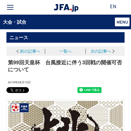
EN
大会・試合
ニュース
前の記事へ
│
一覧へ
│
次の記事へ
第99回天皇杯 台風接近に伴う3回戦の開催可否
について
2019年08月13日