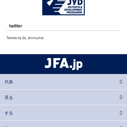
twitter
Tweets by jfa_tennouhai
代表
見る
する