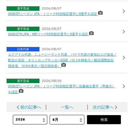
選手育成
2026/08/07
2026/27シーズン JFA・Ｊリーグ特別指定選手に9選手を認定
選手育成
2026/08/07
2026/27年JFA・WEリーグ特別指定選手に3選手を認定
日本代表
2026/08/07
エクアドル代表、ニュージーランド代表、パナマ代表の参加および放送／
配信が決定 キリンカップサッカー2026（10.1＠神奈川／横浜国際総合
競技場、10.5＠東京／国立競技場）
選手育成
2026/08/06
2026/27シーズン JFA・Ｊリーグ特別指定選手に佐藤柚太選手（専修大）
を認定
前の記事へ
│
一覧へ
│
次の記事へ