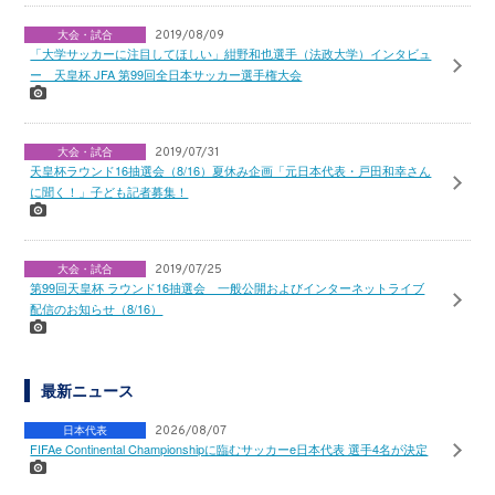
大会・試合
2019/08/09
「大学サッカーに注目してほしい」紺野和也選手（法政大学）インタビュ
ー 天皇杯 JFA 第99回全日本サッカー選手権大会
大会・試合
2019/07/31
天皇杯ラウンド16抽選会（8/16）夏休み企画「元日本代表・戸田和幸さん
に聞く！」子ども記者募集！
大会・試合
2019/07/25
第99回天皇杯 ラウンド16抽選会 一般公開およびインターネットライブ
配信のお知らせ（8/16）
最新ニュース
日本代表
2026/08/07
FIFAe Continental Championshipに臨むサッカーe日本代表 選手4名が決定