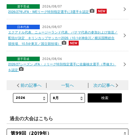
選手育成
2026/08/07
2026/27年JFA・WEリーグ特別指定選手に3選手を認定
日本代表
2026/08/07
エクアドル代表、ニュージーランド代表、パナマ代表の参加および放送／
配信が決定 キリンカップサッカー2026（10.1＠神奈川／横浜国際総合
競技場、10.5＠東京／国立競技場）
選手育成
2026/08/06
2026/27シーズン JFA・Ｊリーグ特別指定選手に佐藤柚太選手（専修大）
を認定
前の記事へ
│
一覧へ
│
次の記事へ
過去の大会はこちら