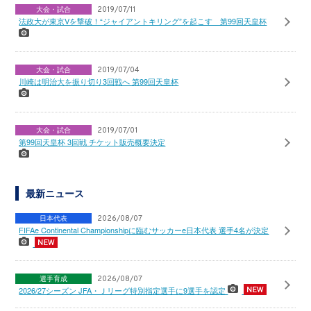
大会・試合
2019/07/11
法政大が東京Vを撃破！“ジャイアントキリング”を起こす 第99回天皇杯
大会・試合
2019/07/04
川崎は明治大を振り切り3回戦へ 第99回天皇杯
大会・試合
2019/07/01
第99回天皇杯 3回戦 チケット販売概要決定
最新ニュース
日本代表
2026/08/07
FIFAe Continental Championshipに臨むサッカーe日本代表 選手4名が決定
選手育成
2026/08/07
2026/27シーズン JFA・Ｊリーグ特別指定選手に9選手を認定