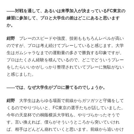
――対戦を通して、あるいは来季加入が決まっているFC東京の
練習に参加して、プロと大学生の差はどこにあると思います
か。
紺野
プレーのスピードや強度、技術ももちろんレベルが高い
のですが、プロは考え続けてプレーしていると感じます。大学
生はガムシャラなまでの運動量の多さで勝負する印象ですが、
プロはたくさん経験を積んでいるので、どこでどういうプレー
をしたらいいかがしっかり整理されていてプレーに無駄がない
と感じました。
――では、なぜ大学生がプロに勝てるのでしょうか。
紺野
大学生はあらゆる場面で前線からガツガツと守備をして
くるのでやりづらいと、FC東京の選手たちが話していました。
今年の天皇杯での桐蔭横浜大学戦も、やりづらかったそうで
す。言い換えれば、僕らがそういうところから突いていけれ
ば、相手はどんどん崩れていくと思います。前線から追いかけ