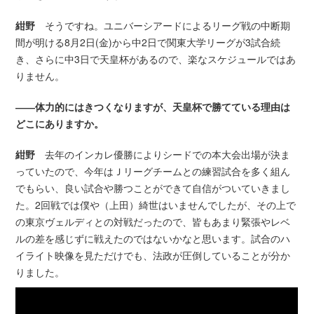
紺野
そうですね。ユニバーシアードによるリーグ戦の中断期
間が明ける8月2日(金)から中2日で関東大学リーグが3試合続
き、さらに中3日で天皇杯があるので、楽なスケジュールではあ
りません。
――体力的にはきつくなりますが、天皇杯で勝てている理由は
どこにありますか。
紺野
去年のインカレ優勝によりシードでの本大会出場が決ま
っていたので、今年はＪリーグチームとの練習試合を多く組ん
でもらい、良い試合や勝つことができて自信がついていきまし
た。2回戦では僕や（上田）綺世はいませんでしたが、その上で
の東京ヴェルディとの対戦だったので、皆もあまり緊張やレベ
ルの差を感じずに戦えたのではないかなと思います。試合のハ
イライト映像を見ただけでも、法政が圧倒していることが分か
りました。