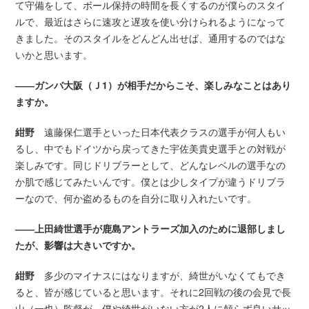
て守備をして、ボール保持の時間を長くするのが僕らのスタイ
ルで、最近はさらに速攻と遅攻を使い分けられるようになって
きました。そのスタイルをどんどん出せば、通用するのではな
いかと思います。
――ガンバ大阪（Ｊ1）が相手だからこそ、楽しみなことはあり
ますか。
紺野
遠藤保仁選手といった日本代表クラスの選手が何人もい
るし、中でもドイツから戻ってきた宇佐美貴史選手との対戦が
楽しみです。同じドリブラーとして、どんなレベルの選手なの
か肌で感じてみたいんです。僕とは少しタイプが違うドリブラ
ーなので、何か盗めるものを自分に取り入れたいです。
――上田綺世選手が鹿島アントラーズ加入のために退部しまし
たが、影響は大きいですか。
紺野
多少のマイナスにはなりますが、綺世がいなくてもでき
ると、皆が感じていると思います。それに2回戦の後の会見で長
山（一也）監督が、僕や綺世がいない方が2人に頼らず良いサッ