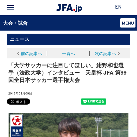
EN
大会・試合
ニュース
前の記事へ
│
一覧へ
│
次の記事へ
「大学サッカーに注目してほしい」紺野和也選
手（法政大学）インタビュー 天皇杯 JFA 第99
回全日本サッカー選手権大会
2019年08月09日