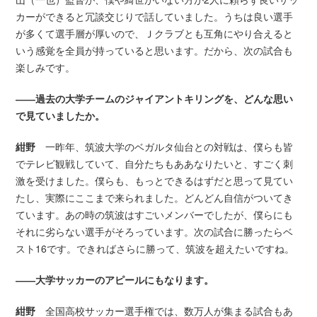
カーができると冗談交じりで話していました。うちは良い選手
が多くて選手層が厚いので、Ｊクラブとも互角にやり合えると
いう感覚を全員が持っていると思います。だから、次の試合も
楽しみです。
――過去の大学チームのジャイアントキリングを、どんな思い
で見ていましたか。
紺野
一昨年、筑波大学のベガルタ仙台との対戦は、僕らも皆
でテレビ観戦していて、自分たちもああなりたいと、すごく刺
激を受けました。僕らも、もっとできるはずだと思って見てい
たし、実際にここまで来られました。どんどん自信がついてき
ています。あの時の筑波はすごいメンバーでしたが、僕らにも
それに劣らない選手がそろっています。次の試合に勝ったらベ
スト16です。できればさらに勝って、筑波を超えたいですね。
――大学サッカーのアピールにもなります。
紺野
全国高校サッカー選手権では、数万人が集まる試合もあ