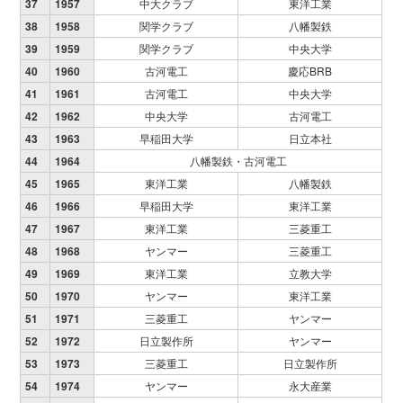
37
1957
中大クラブ
東洋工業
38
1958
関学クラブ
八幡製鉄
39
1959
関学クラブ
中央大学
40
1960
古河電工
慶応BRB
41
1961
古河電工
中央大学
42
1962
中央大学
古河電工
43
1963
早稲田大学
日立本社
44
1964
八幡製鉄・古河電工
45
1965
東洋工業
八幡製鉄
46
1966
早稲田大学
東洋工業
47
1967
東洋工業
三菱重工
48
1968
ヤンマー
三菱重工
49
1969
東洋工業
立教大学
50
1970
ヤンマー
東洋工業
51
1971
三菱重工
ヤンマー
52
1972
日立製作所
ヤンマー
53
1973
三菱重工
日立製作所
54
1974
ヤンマー
永大産業