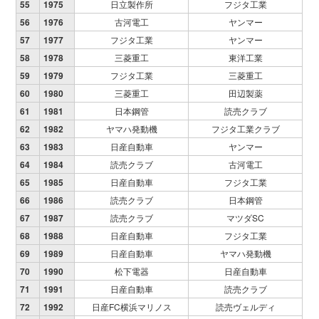
55
1975
日立製作所
フジタ工業
56
1976
古河電工
ヤンマー
57
1977
フジタ工業
ヤンマー
58
1978
三菱重工
東洋工業
59
1979
フジタ工業
三菱重工
60
1980
三菱重工
田辺製薬
61
1981
日本鋼管
読売クラブ
62
1982
ヤマハ発動機
フジタ工業クラブ
63
1983
日産自動車
ヤンマー
64
1984
読売クラブ
古河電工
65
1985
日産自動車
フジタ工業
66
1986
読売クラブ
日本鋼管
67
1987
読売クラブ
マツダSC
68
1988
日産自動車
フジタ工業
69
1989
日産自動車
ヤマハ発動機
70
1990
松下電器
日産自動車
71
1991
日産自動車
読売クラブ
72
1992
日産FC横浜マリノス
読売ヴェルディ