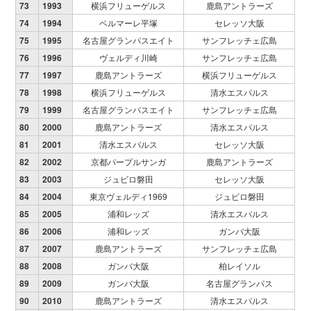
73
1993
横浜フリューゲルス
鹿島アントラーズ
74
1994
ベルマーレ平塚
セレッソ大阪
75
1995
名古屋グランパスエイト
サンフレッチェ広島
76
1996
ヴェルディ川崎
サンフレッチェ広島
77
1997
鹿島アントラーズ
横浜フリューゲルス
78
1998
横浜フリューゲルス
清水エスパルス
79
1999
名古屋グランパスエイト
サンフレッチェ広島
80
2000
鹿島アントラーズ
清水エスパルス
81
2001
清水エスパルス
セレッソ大阪
82
2002
京都パープルサンガ
鹿島アントラーズ
83
2003
ジュビロ磐田
セレッソ大阪
84
2004
東京ヴェルディ1969
ジュビロ磐田
85
2005
浦和レッズ
清水エスパルス
86
2006
浦和レッズ
ガンバ大阪
87
2007
鹿島アントラーズ
サンフレッチェ広島
88
2008
ガンバ大阪
柏レイソル
89
2009
ガンバ大阪
名古屋グランパス
90
2010
鹿島アントラーズ
清水エスパルス