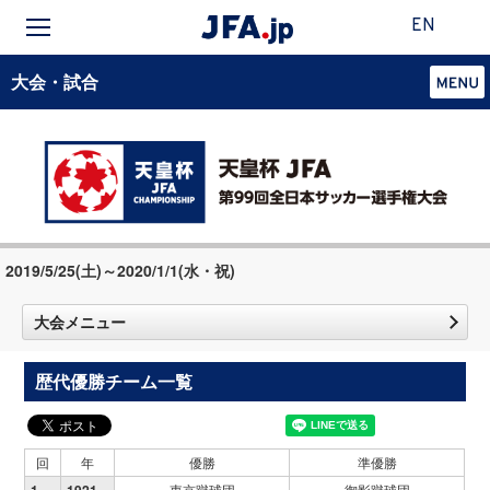
EN
大会・試合
2019/5/25(土)～2020/1/1(水・祝)
大会メニュー
歴代優勝チーム一覧
回
年
優勝
準優勝
1
1921
東京蹴球団
御影蹴球団