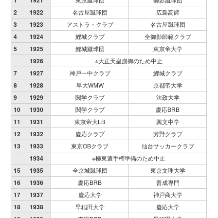
2
1922
名古屋蹴球団
広島高師
3
1923
アストラ・クラブ
名古屋蹴球団
4
1924
鯉城クラブ
全御影師範クラブ
5
1925
鯉城蹴球団
東京帝大学
1926
※大正天皇崩御のため中止
7
1927
神戸一中クラブ
鯉城クラブ
8
1928
早大WMW
京都帝大学
9
1929
関学クラブ
法政大学
10
1930
関学クラブ
慶応BRB
11
1931
東京帝大LB
興文中学
12
1932
慶応クラブ
芳野クラブ
13
1933
東京OBクラブ
仙台サッカークラブ
1934
※極東選手権準備のため中止
15
1935
全京城蹴球団
東京文理大学
16
1936
慶応BRB
普成専門
17
1937
慶応大学
神戸商大学
18
1938
早稲田大学
慶応大学