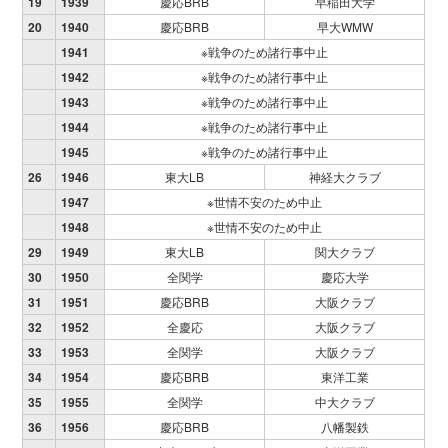
19
1939
慶応BRB
早稲田大学
20
1940
慶応BRB
早大WMW
1941
※戦争のため諸行事中止
1942
※戦争のため諸行事中止
1943
※戦争のため諸行事中止
1944
※戦争のため諸行事中止
1945
※戦争のため諸行事中止
26
1946
東大LB
神経大クラブ
1947
※世情不安のため中止
1948
※世情不安のため中止
29
1949
東大LB
関大クラブ
30
1950
全関学
慶応大学
31
1951
慶応BRB
大阪クラブ
32
1952
全慶応
大阪クラブ
33
1953
全関学
大阪クラブ
34
1954
慶応BRB
東洋工業
35
1955
全関学
中大クラブ
36
1956
慶応BRB
八幡製鉄