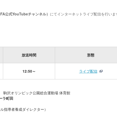
JFA公式YouTubeチャンネル）
にてインターネットライブ配信を行いま
。
放送時間
形態
12:50～
ライブ配信
0 K.O. 駒沢オリンピック公園総合運動場 体育館
ーラ町田
トサル指導者養成ダイレクター）