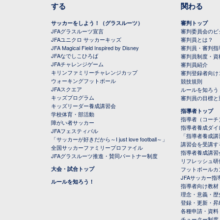
する
関わる
サッカーをしよう！（グラスルーツ）
審判トップ
JFAグラスルーツ宣言
審判委員会のビジ
JFAユニクロ サッカーキッズ
審判員とは？
JFA Magical Field Inspired by Disney
審判員・審判指
JFAなでしこひろば
審判員制度・資
JFAチャレンジゲーム
審判員紹介
キリンファミリーチャレンジカップ
審判登録者向け
ウォーキングフットボール
競技規則
JFAスクエア
ルールを知ろう
キッズプログラム
審判員の目標と
キッズリーダー養成講習会
指導者トップ
学校体育・部活動
指導者（コーチ
障がい者サッカー
指導者養成ダイ
JFAフェスティバル
「指導者養成講
「サッカーが好きだから～I just love football～」
講習会を受講す
全国サッカーファミリープロファイル
指導者養成講習
JFAグラスルーツ推進・賛同パートナー制度
リフレッシュ研
大会・試合トップ
フットボールカ
JFAサッカー指導
ルールを知ろう！
指導者向け教材
理念・意義・歴
登録・更新・昇
各種申請・資料
チューター制度