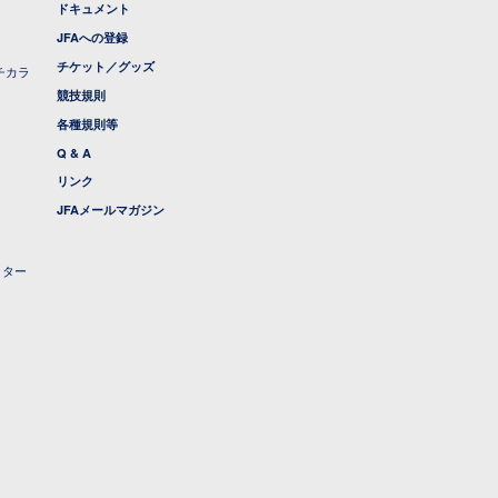
ドキュメント
JFAへの登録
チケット／グッズ
チカラ
競技規則
各種規則等
Q & A
リンク
JFAメールマガジン
クター