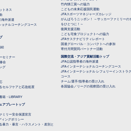
竹内悌三賞への協力
こどもの未来応援国民運動
ットネス
JFAスポーツマネジャーズカレッジ
動
がんばろうニッポン！ ～サッカーファミリーの
の海外派遣
をひとつに！～
ナショナルコーチングコース
復興支援活動
こども宅食プロジェクトへの協力
プ
JFAサステナビリティレポート
（PDFファイル）
国連グローバル・コンパクトへの参加
補給
寄付月間賛同パートナー活動
国際交流・アジア貢献活動トップ
ーセミナー
JFA公認指導者の海外派遣
研修会
JFAインターナショナルコーチングコース
ング
JFAインターナショナル レフェリーインストラ
コース
チーム/選手/指導者の受け入れ
応
各国協会／リーグの視察団の受け入れ
るセルフケアと応急処置
籍・LIBRARY
ェアプレートップ
ファミリー安全保護宣言
ーディングポリシー
る暴力・暴言・ハラスメント・差別と