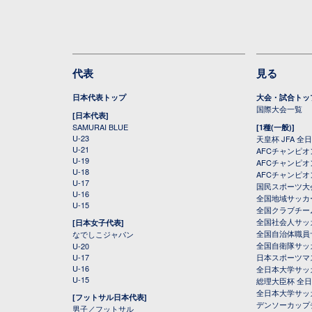
代表
見る
日本代表トップ
大会・試合トッ
国際大会一覧
[日本代表]
SAMURAI BLUE
[1種(一般)]
U-23
天皇杯 JFA 
U-21
AFCチャンピ
U-19
AFCチャンピオン
U-18
AFCチャンピオ
U-17
国民スポーツ大
U-16
全国地域サッカ
U-15
全国クラブチー
全国社会人サッ
[日本女子代表]
全国自治体職員
なでしこジャパン
全国自衛隊サッ
U-20
U-17
日本スポーツマ
U-16
全日本大学サッ
U-15
総理大臣杯 全
全日本大学サッ
[フットサル日本代表]
デンソーカップ
男子／フットサル