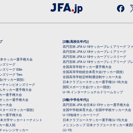
プ
[2種(高校生年代)]
高円宮杯 JFA U-18サッカープレミアリーグ フ
高円宮杯 JFA U-18サッカープレミアリーグ
高円宮杯 JFA U-18サッカープリンスリーグ
全日本サッカー選手権大会
高円宮杯 JFA U-18サッカープレミアリーグ プ
オンズリーグ
全国高等学校サッカー選手権大会
ズリーグ Elite
全国高等学校総合体育大会(サッカー競技)
ンズリーグ Two
全国高等学校定時制通信制サッカー大会
会(サッカー競技)
日本クラブユースサッカー選手権(U-18)大会
ーチャンピオンズリーグ
国民スポーツ大会(サッカー競技)
ムサッカー選手権大会
U-16 インターナショナルドリームカップ
カー選手権大会
サッカー選手権大会
[3種(中学生年代)]
カー大会
高円宮杯 JFA 全日本U-15サッカー選手権大会
スターズ(サッカー競技)
全国中学校体育大会／全国中学校サッカー大会
カー選手権大会
U-13地域サッカーリーグ
日本大学サッカートーナメント
日本クラブユースサッカー選手権(U-15)大会
カー新人戦
メニコンカップ 日本クラブユースサッカー東西
チャレンジサッカー
(U-15)