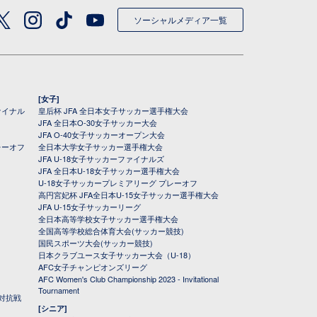
ソーシャルメディア一覧
[女子]
ァイナル
皇后杯 JFA 全日本女子サッカー選手権大会
JFA 全日本O-30女子サッカー大会
JFA O-40女子サッカーオープン大会
レーオフ
全日本大学女子サッカー選手権大会
JFA U-18女子サッカーファイナルズ
JFA 全日本U-18女子サッカー選手権大会
U-18女子サッカープレミアリーグ プレーオフ
高円宮妃杯 JFA全日本U-15女子サッカー選手権大会
JFA U-15女子サッカーリーグ
全日本高等学校女子サッカー選手権大会
全国高等学校総合体育大会(サッカー競技)
国民スポーツ大会(サッカー競技)
日本クラブユース女子サッカー大会（U-18）
AFC女子チャンピオンズリーグ
AFC Women's Club Championship 2023 - Invitational
Tournament
対抗戦
[シニア]