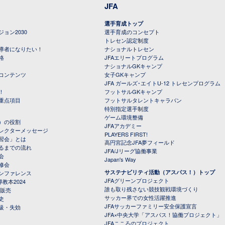
JFA
選手育成トップ
ョン2030
選手育成のコンセプト
トレセン認定制度
導者になりたい！
ナショナルトレセン
格
JFAエリートプログラム
ナショナルGKキャンプ
コンテンツ
女子GKキャンプ
JFA ガールズ･エイトU-12 トレセンプログラム
！
フットサルGKキャンプ
重点項目
フットサルタレントキャラバン
特別指定選手制度
ゲーム環境整備
）の役割
JFAアカデミー
レクターメッセージ
PLAYERS FIRST!
習会」とは
高円宮記念JFA夢フィールド
るまでの流れ
JFA/Jリーグ協働事業
会
Japan's Way
修会
サステナビリティ活動（アスパス！）トップ
ンファレンス
JFAグリーンプロジェクト
教本2024
誰も取り残さない競技観戦環境づくり
 販売
サッカー界での女性活躍推進
史
JFAサッカーファミリー安全保護宣言
級・失効
JFA×中央大学「アスパス！協働プロジェクト」
JFAこころのプロジェクト