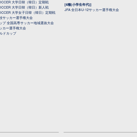
 SOCCER 大学日韓（韓日）定期戦
[4種(小学生年代)]
 SOCCER 大学日韓（韓日）新人戦
JFA 全日本U-12サッカー選手権大会
 SOCCER 大学女子日韓（韓日）定期戦
校サッカー選手権大会
ップ 全国高専サッカー地域選抜大会
ッカー選手権大会
ールドカップ