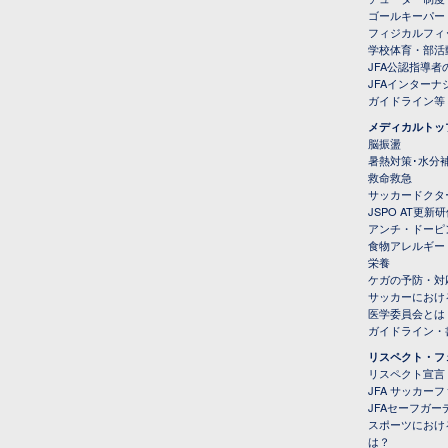
ゴールキーパー
フィジカルフィ
学校体育・部活
JFA公認指導者
JFAインター
ガイドライン等
メディカルトッ
脳振盪
暑熱対策･水分
救命救急
サッカードクタ
JSPO AT更新
アンチ・ドーピ
食物アレルギー
栄養
ケガの予防・対
サッカーにおけ
医学委員会とは
ガイドライン・書
リスペクト・フ
リスペクト宣言
JFA サッカー
JFAセーフガ
スポーツにおけ
は？