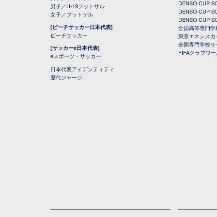
DENSO CUP
男子／U-19フットサル
DENSO CUP
女子／フットサル
DENSO CUP
[ビーチサッカー日本代表]
全国高等専門学
ビーチサッカー
東京エネシスカ
全国専門学校サ
[サッカーe日本代表]
FIFAクラブワ
eスポーツ・サッカー
日本代表アイデンティティ
歴代ジャージ