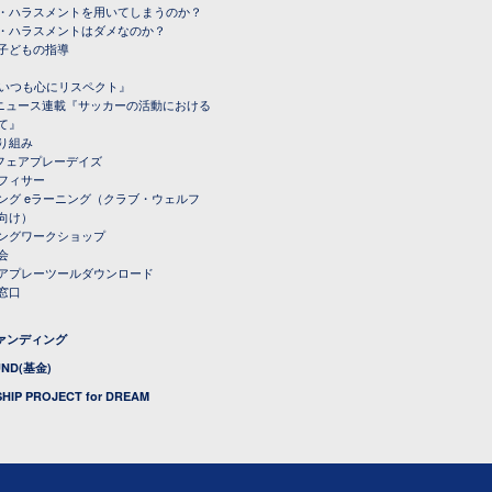
・ハラスメントを用いてしまうのか？
・ハラスメントはダメなのか？
子どもの指導
載『いつも心にリスペクト』
ルニュース連載『サッカーの活動における
て』
り組み
トフェアプレーデイズ
フィサー
ング eラーニング（クラブ・ウェルフ
向け）
ングワークショップ
会
アプレーツールダウンロード
窓口
ファンディング
UND(基金)
HIP PROJECT for DREAM