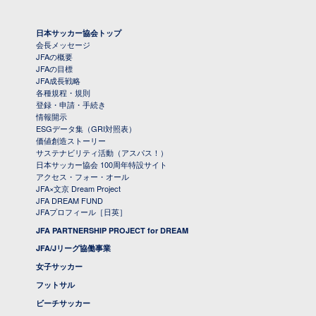
日本サッカー協会トップ
会長メッセージ
JFAの概要
JFAの目標
JFA成長戦略
各種規程・規則
登録・申請・手続き
情報開示
ESGデータ集（GRI対照表）
価値創造ストーリー
サステナビリティ活動（アスパス！）
日本サッカー協会 100周年特設サイト
アクセス・フォー・オール
JFA×文京 Dream Project
JFA DREAM FUND
JFAプロフィール［日英］
JFA PARTNERSHIP PROJECT for DREAM
JFA/Jリーグ協働事業
女子サッカー
フットサル
ビーチサッカー