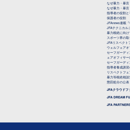
なぜ暴力・暴言
なぜ暴力・暴言
指導者の役割と
保護者の役割
JFAnews連
JFAテクニカ
暴力根絶に向け
スポーツ界の取
JFAリスペク
ウェルフェアオ
セーフガーディ
ェアオフィサー
セーフガーディ
指導者養成講習
リスペクトフェ
暴力等根絶相談
懲罰処分の公表
JFAクラウド
JFA DREAM F
JFA PARTNERS