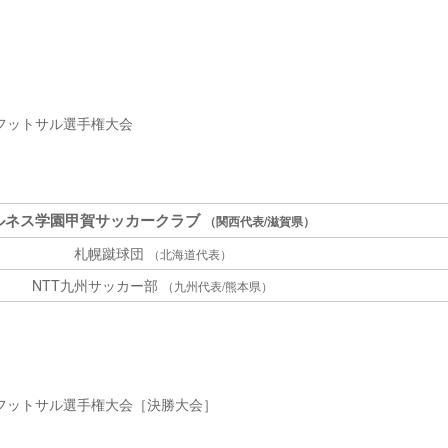
全日本フットサル選手権大会
ルネス学園甲賀サッカークラブ
（関西代表/滋賀県）
札幌蹴球団
（北海道代表）
NTT九州サッカー部
（九州代表/熊本県）
回全日本フットサル選手権大会［決勝大会］