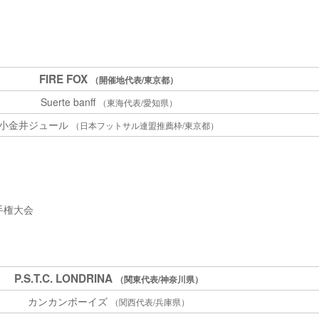
FIRE FOX
（開催地代表/東京都）
Suerte banff
（東海代表/愛知県）
小金井ジュール
（日本フットサル連盟推薦枠/東京都）
選手権大会
P.S.T.C. LONDRINA
（関東代表/神奈川県）
カンカンボーイズ
（関西代表/兵庫県）