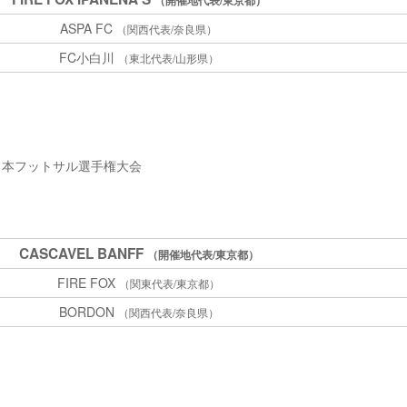
（開催地代表/東京都）
ASPA FC
（関西代表/奈良県）
FC小白川
（東北代表/山形県）
全日本フットサル選手権大会
CASCAVEL BANFF
（開催地代表/東京都）
FIRE FOX
（関東代表/東京都）
BORDON
（関西代表/奈良県）