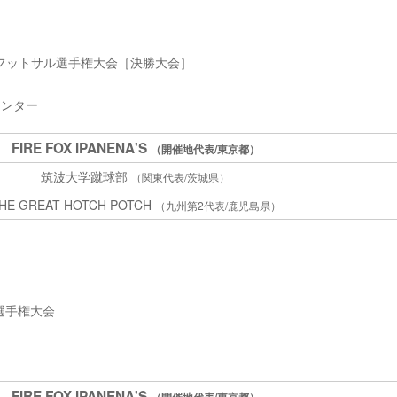
回全日本フットサル選手権大会［決勝大会］
センター
FIRE FOX IPANENA'S
（開催地代表/東京都）
筑波大学蹴球部
（関東代表/茨城県）
HE GREAT HOTCH POTCH
（九州第2代表/鹿児島県）
ル選手権大会
FIRE FOX IPANENA'S