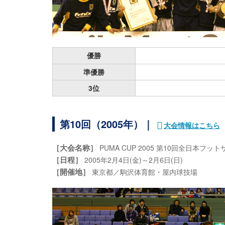
優勝
準優勝
3位
第10回（2005年）｜
大会情報はこちら
［大会名称］
PUMA CUP 2005 第10回全日本フ
［日程］
2005年2月4日(金)～2月6日(日)
［開催地］
東京都／駒沢体育館・屋内球技場