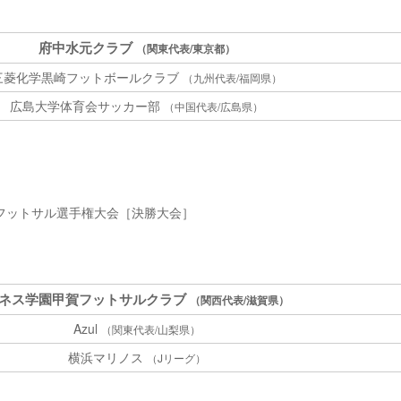
府中水元クラブ
（関東代表/東京都）
三菱化学黒崎フットボールクラブ
（九州代表/福岡県）
広島大学体育会サッカー部
（中国代表/広島県）
回全日本フットサル選手権大会［決勝大会］
ネス学園甲賀フットサルクラブ
（関西代表/滋賀県）
Azul
（関東代表/山梨県）
横浜マリノス
（Jリーグ）