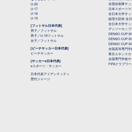
全国自衛隊サッ
U-20
U-17
日本スポーツマ
U-16
全日本大学サッ
U-15
総理大臣杯 全
全日本大学サッ
[フットサル日本代表]
デンソーカップ
男子／フットサル
DENSO CUP
男子／U-19フットサル
DENSO CUP
女子／フットサル
DENSO CUP
[ビーチサッカー日本代表]
全国高等専門学
ビーチサッカー
東京エネシスカ
全国専門学校サ
[サッカーe日本代表]
FIFAクラブワ
eスポーツ・サッカー
日本代表アイデンティティ
歴代ジャージ