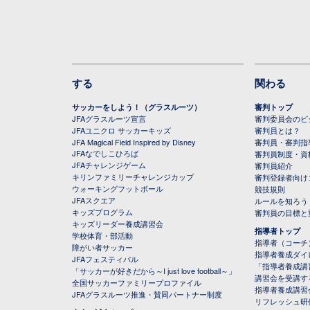
する
関わる
サッカーをしよう！（グラスルーツ）
審判トップ
JFAグラスルーツ宣言
審判委員会のビジ
JFAユニクロ サッカーキッズ
審判員とは？
JFA Magical Field Inspired by Disney
審判員・審判指
JFAなでしこひろば
審判員制度・資
JFAチャレンジゲーム
審判員紹介
キリンファミリーチャレンジカップ
審判登録者向け
ウォーキングフットボール
競技規則
JFAスクエア
ルールを知ろう
キッズプログラム
審判員の目標と
キッズリーダー養成講習会
指導者トップ
学校体育・部活動
指導者（コーチ
障がい者サッカー
指導者養成ダイ
JFAフェスティバル
「指導者養成講
「サッカーが好きだから～I just love football～」
講習会を受講す
全国サッカーファミリープロファイル
指導者養成講習
JFAグラスルーツ推進・賛同パートナー制度
リフレッシュ研