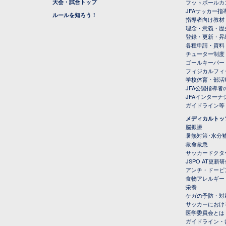
大会・試合トップ
フットボールカ
JFAサッカー指導
ルールを知ろう！
指導者向け教材
理念・意義・歴
登録・更新・昇
各種申請・資料
チューター制度
ゴールキーパー
フィジカルフィ
学校体育・部活
JFA公認指導者
JFAインター
ガイドライン等
メディカルトッ
脳振盪
暑熱対策･水分
救命救急
サッカードクタ
JSPO AT更新
アンチ・ドーピ
食物アレルギー
栄養
ケガの予防・対
サッカーにおけ
医学委員会とは
ガイドライン・書