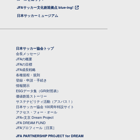
JFAサッカー文化創造拠点 blue-ing!
日本サッカーミュージアム
日本サッカー協会トップ
会長メッセージ
JFAの概要
JFAの目標
JFA成長戦略
各種規程・規則
登録・申請・手続き
情報開示
ESGデータ集（GRI対照表）
価値創造ストーリー
サステナビリティ活動（アスパス！）
日本サッカー協会 100周年特設サイト
アクセス・フォー・オール
JFA×文京 Dream Project
JFA DREAM FUND
JFAプロフィール［日英］
JFA PARTNERSHIP PROJECT for DREAM