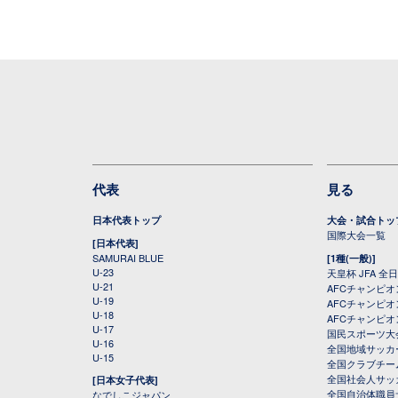
代表
見る
日本代表トップ
大会・試合トッ
国際大会一覧
[日本代表]
SAMURAI BLUE
[1種(一般)]
U-23
天皇杯 JFA 
U-21
AFCチャンピ
U-19
AFCチャンピオン
U-18
AFCチャンピオ
U-17
国民スポーツ大
U-16
全国地域サッカ
U-15
全国クラブチー
全国社会人サッ
[日本女子代表]
全国自治体職員
なでしこジャパン