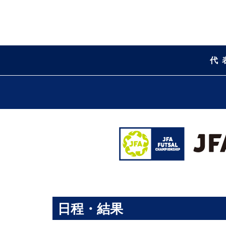
代
日程・結果