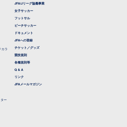
JFA/Jリーグ協働事業
女子サッカー
フットサル
ビーチサッカー
ドキュメント
JFAへの登録
チケット／グッズ
チカラ
競技規則
各種規則等
Q & A
リンク
JFAメールマガジン
クター