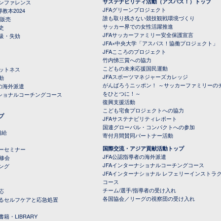
サステナビリティ活動（アスパス！）トップ
ンファレンス
JFAグリーンプロジェクト
教本2024
誰も取り残さない競技観戦環境づくり
 販売
サッカー界での女性活躍推進
史
JFAサッカーファミリー安全保護宣言
級・失効
JFA×中央大学「アスパス！協働プロジェクト」
JFAこころのプロジェクト
竹内悌三賞への協力
こどもの未来応援国民運動
ットネス
JFAスポーツマネジャーズカレッジ
動
がんばろうニッポン！ ～サッカーファミリーの
の海外派遣
をひとつに！～
ナショナルコーチングコース
復興支援活動
こども宅食プロジェクトへの協力
プ
JFAサステナビリティレポート
（PDFファイル）
国連グローバル・コンパクトへの参加
補給
寄付月間賛同パートナー活動
国際交流・アジア貢献活動トップ
ーセミナー
JFA公認指導者の海外派遣
研修会
JFAインターナショナルコーチングコース
ング
JFAインターナショナル レフェリーインストラ
コース
チーム/選手/指導者の受け入れ
応
各国協会／リーグの視察団の受け入れ
るセルフケアと応急処置
籍・LIBRARY