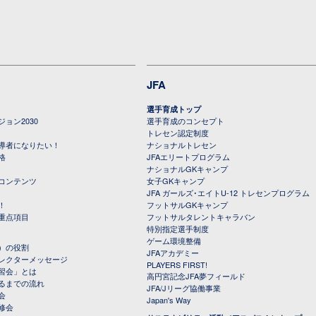
JFA
選手育成トップ
ョン2030
選手育成のコンセプト
トレセン認定制度
導者になりたい！
ナショナルトレセン
格
JFAエリートプログラム
ナショナルGKキャンプ
コンテンツ
女子GKキャンプ
JFA ガールズ･エイトU-12 トレセンプログラム
！
フットサルGKキャンプ
重点項目
フットサルタレントキャラバン
特別指定選手制度
ゲーム環境整備
）の役割
JFAアカデミー
レクターメッセージ
PLAYERS FIRST!
習会」とは
高円宮記念JFA夢フィールド
るまでの流れ
JFA/Jリーグ協働事業
会
Japan's Way
修会