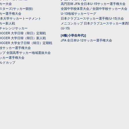
カー大会
高円宮杯 JFA 全日本U-15サッカー選手権大会
スターズ(サッカー競技)
全国中学校体育大会／全国中学校サッカー大会
カー選手権大会
U-13地域サッカーリーグ
日本大学サッカートーナメント
日本クラブユースサッカー選手権(U-15)大会
カー新人戦
メニコンカップ 日本クラブユースサッカー東西
チャレンジサッカー
(U-15)
 SOCCER 大学日韓（韓日）定期戦
[4種(小学生年代)]
 SOCCER 大学日韓（韓日）新人戦
JFA 全日本U-12サッカー選手権大会
 SOCCER 大学女子日韓（韓日）定期戦
校サッカー選手権大会
ップ 全国高専サッカー地域選抜大会
ッカー選手権大会
ールドカップ