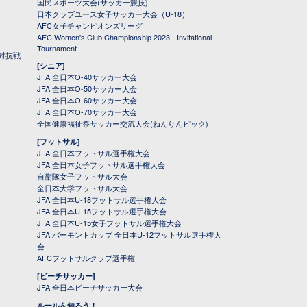
国民スポーツ大会(サッカー競技)
日本クラブユース女子サッカー大会（U-18）
AFC女子チャンピオンズリーグ
AFC Women's Club Championship 2023 - Invitational
Tournament
対抗戦
[シニア]
JFA 全日本O-40サッカー大会
JFA 全日本O-50サッカー大会
JFA 全日本O-60サッカー大会
JFA 全日本O-70サッカー大会
全国健康福祉祭サッカー交流大会(ねんりんピック)
[フットサル]
JFA 全日本フットサル選手権大会
JFA 全日本女子フットサル選手権大会
自衛隊女子フットサル大会
全日本大学フットサル大会
JFA 全日本U-18フットサル選手権大会
JFA 全日本U-15フットサル選手権大会
JFA 全日本U-15女子フットサル選手権大会
JFA バーモントカップ 全日本U-12フットサル選手権大
会
AFCフットサルクラブ選手権
[ビーチサッカー]
JFA 全日本ビーチサッカー大会
ルールを知ろう！