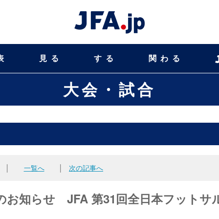
表
見る
する
関わる
大会・試合
│
一覧へ
│
次の記事へ
お知らせ JFA 第31回全日本フットサ