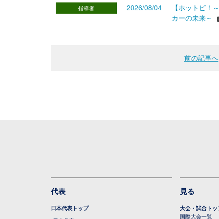
2026/08/04
【ホットピ！～
指導者
カーの未来～
前の記事へ
代表
見る
日本代表トップ
大会・試合トッ
国際大会一覧