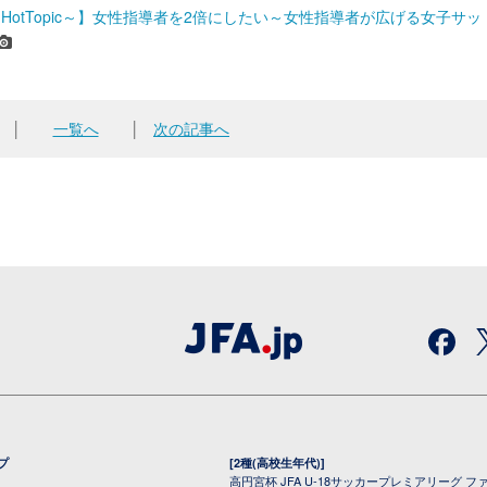
HotTopic～】女性指導者を2倍にしたい～女性指導者が広げる女子サッ
│
一覧へ
│
次の記事へ
プ
[2種(高校生年代)]
高円宮杯 JFA U-18サッカープレミアリーグ フ