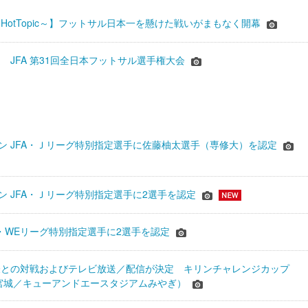
HotTopic～】フットサル日本一を懸けた戦いがまもなく開幕
 JFA 第31回全日本フットサル選手権大会
シーズン JFA・Ｊリーグ特別指定選手に佐藤柚太選手（専修大）を認定
ーズン JFA・Ｊリーグ特別指定選手に2選手を認定
JFA・WEリーグ特別指定選手に2選手を認定
表との対戦およびテレビ放送／配信が決定 キリンチャレンジカップ
24＠宮城／キューアンドエースタジアムみやぎ）