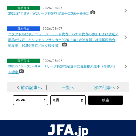
選手育成
2026/08/07
2026/27年JFA・WEリーグ特別指定選手に3選手を認定
日本代表
2026/08/07
エクアドル代表、ニュージーランド代表、パナマ代表の参加および放送／
配信が決定 キリンカップサッカー2026（10.1＠神奈川／横浜国際総合
競技場、10.5＠東京／国立競技場）
選手育成
2026/08/06
2026/27シーズン JFA・Ｊリーグ特別指定選手に佐藤柚太選手（専修大）
を認定
前の記事へ
│
一覧へ
│
次の記事へ