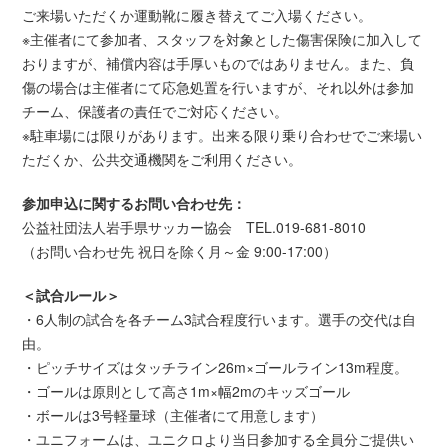
ご来場いただくか運動靴に履き替えてご入場ください。
※主催者にて参加者、スタッフを対象とした傷害保険に加入して
おりますが、補償内容は手厚いものではありません。また、負
傷の場合は主催者にて応急処置を行いますが、それ以外は参加
チーム、保護者の責任でご対応ください。
※駐車場には限りがあります。出来る限り乗り合わせでご来場い
ただくか、公共交通機関をご利用ください。
参加申込に関するお問い合わせ先：
公益社団法人岩手県サッカー協会 TEL.019-681-8010
（お問い合わせ先 祝日を除く月～金 9:00-17:00）
＜試合ルール＞
・6人制の試合を各チーム3試合程度行います。選手の交代は自
由。
・ピッチサイズはタッチライン26m×ゴールライン13m程度。
・ゴールは原則として高さ1m×幅2mのキッズゴール
・ボールは3号軽量球（主催者にて用意します）
・ユニフォームは、ユニクロより当日参加する全員分ご提供い