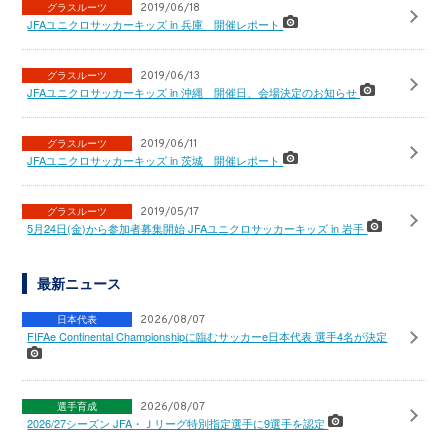
グラスルーツ
2019/06/18
JFAユニクロサッカーキッズ in 兵庫 開催レポート
グラスルーツ
2019/06/13
JFAユニクロサッカーキッズ in 沖縄 開催日、会場決定のお知らせ
グラスルーツ
2019/06/11
JFAユニクロサッカーキッズ in 茨城 開催レポート
グラスルーツ
2019/05/17
5月24日(金)から参加者募集開始 JFAユニクロサッカーキッズ in 岩手
最新ニュース
日本代表
2026/08/07
FIFAe Continental Championshipに臨むサッカーe日本代表 選手4名が決定
選手育成
2026/08/07
2026/27シーズン JFA・Ｊリーグ特別指定選手に9選手を認定