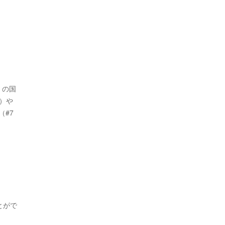
）の国
り）や
#7
とがで