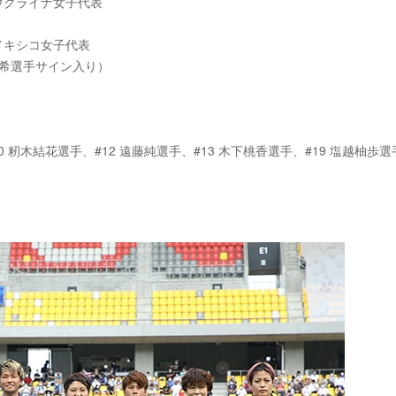
s ウクライナ女子代表
s メキシコ女子代表
紗希選手サイン入り）
0 籾木結花選手、#12 遠藤純選手、#13 木下桃香選手、#19 塩越柚歩選