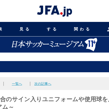
表
見る
する
関わる
│
一覧へ
│
次の記事へ
試合のサイン入りユニフォームや使用球を
アム～