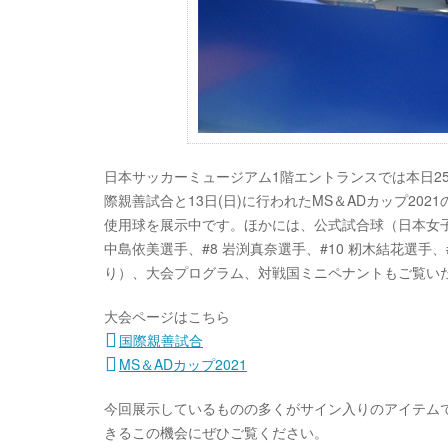
日本サッカーミュージアム1階エントランスでは本日25
際親善試合と13日(日)に行われたMS＆ADカップ20
使用球を展示中です。ほかには、公式試合球（日本女子
中島依美選手、#8 岩渕真奈選手、#10 籾木結花選手、
り）、大会プログラム、対戦国ミニペナントもご覧い
大会ページはこちら
国際親善試合
MS＆ADカップ2021
今回展示しているものの多くがサイン入りのアイテム
きるこの機会にぜひご覧ください。