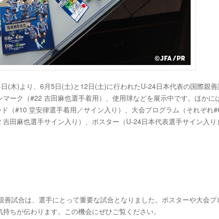
木)より、6月5日(土)と12日(土)に行われたU-24日本代表の国際親
ンマーク（#22 吉田麻也選手着用）、使用球などを展示中です。ほかに
ド（#10 堂安律選手着用／サイン入り）、大会プログラム（それぞれ#6
#22 吉田麻也選手サイン入り）、ポスター（U-24日本代表選手サイン入り
際親善試合は、選手にとって重要な試合となりました。ポスターや大会プ
気持ちが伝わります。この機会にぜひご覧ください。