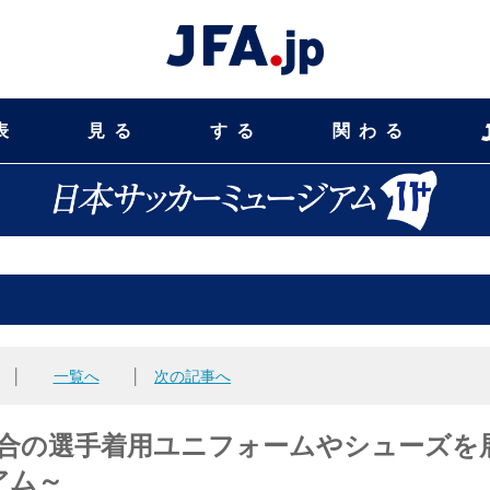
表
見る
する
関わる
│
一覧へ
│
次の記事へ
善試合の選手着用ユニフォームやシューズを
アム～