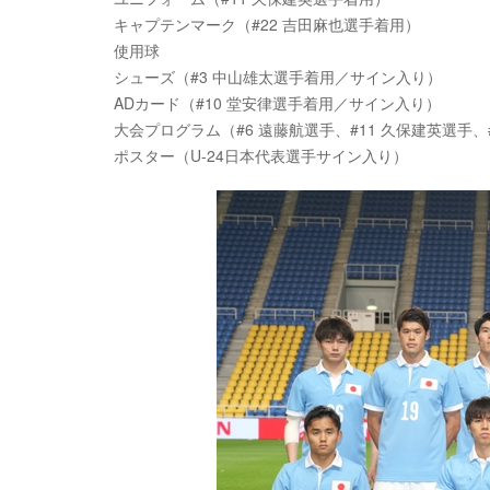
キャプテンマーク（#22 吉田麻也選手着用）
使用球
シューズ（#3 中山雄太選手着用／サイン入り）
ADカード（#10 堂安律選手着用／サイン入り）
大会プログラム（#6 遠藤航選手、#11 久保建英選手、
ポスター（U-24日本代表選手サイン入り）