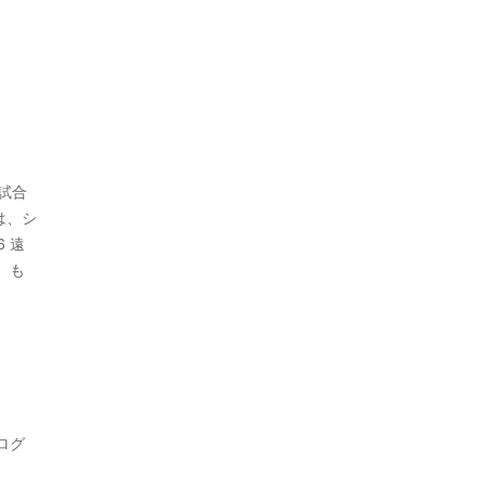
善試合
は、シ
 遠
）も
ログ