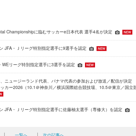
inental Championshipに臨むサッカーe日本代表 選手4名が決定
ーズン JFA・Ｊリーグ特別指定選手に9選手を認定
JFA・WEリーグ特別指定選手に3選手を認定
表、ニュージーランド代表、パナマ代表の参加および放送／配信が決
ッカー2026（10.1＠神奈川／横浜国際総合競技場、10.5＠東京／国立
シーズン JFA・Ｊリーグ特別指定選手に佐藤柚太選手（専修大）を認定
│
一覧へ
│
次の記事へ