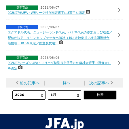
選手育成
2026/08/07
2026/27年JFA・WEリーグ特別指定選手に3選手を認定
日本代表
2026/08/07
エクアドル代表、ニュージーランド代表、パナマ代表の参加および放送／
配信が決定 キリンカップサッカー2026（10.1＠神奈川／横浜国際総合
競技場、10.5＠東京／国立競技場）
選手育成
2026/08/06
2026/27シーズン JFA・Ｊリーグ特別指定選手に佐藤柚太選手（専修大）
を認定
前の記事へ
│
一覧へ
│
次の記事へ