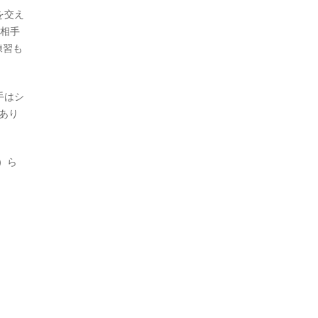
を交え
ら相手
練習も
手はシ
あり
）ら
。