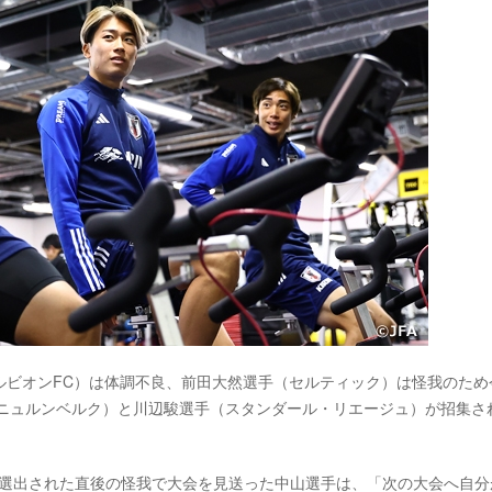
ルビオンFC）は体調不良、前田大然選手（セルティック）は怪我のため
Cニュルンベルク）と川辺駿選手（スタンダール・リエージュ）が招集さ
ーに選出された直後の怪我で大会を見送った中山選手は、「次の大会へ自分