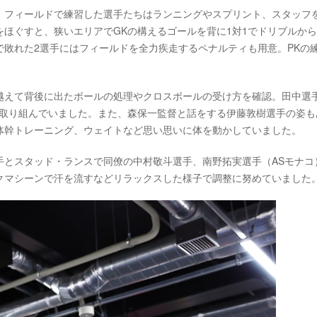
、フィールドで練習した選手たちはランニングやスプリント、スタッフ
ほぐすと、狭いエリアでGKの構えるゴールを背に1対1でドリブルか
敗れた2選手にはフィールドを全力疾走するペナルティも用意。PKの
越えて背後に出たボールの処理やクロスボールの受け方を確認。田中選
に取り組んでいました。また、森保一監督と話をする伊藤敦樹選手の姿も
体幹トレーニング、ウェイトなど思い思いに体を動かしていました。
手とスタッド・ランスで同僚の中村敬斗選手、南野拓実選手（ASモナコ
クマシーンで汗を流すなどリラックスした様子で調整に努めていました