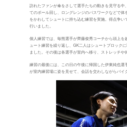
訪れたファンが傘をさして選手たちの動きを見守る中
てのボール回し、ロングレンジのパスワークなどで体を
をかわしてシュートに持ち込む練習を実施。得点争いで
行いました。
個人練習では、毎熊選手が齊藤俊秀コーチから頭上を
ュート練習を繰り返し、GK二人はシュートブロック
ました。その後は各選手が室内へ移り、ストレッチや
練習の最後には、この日の午後に帰国した伊東純也選
が室内練習場に姿を見せて、会話を交わしながらバイ