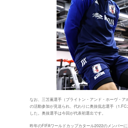
なお、三笘薫選手（ブライトン・アンド・ホーヴ・ア
の活動参加が見送られ、代わりに奥抜侃志選手（1.F
した。奥抜選手は今回が代表初選出です。
昨年のFIFAワールドカップカタール2022のメンバ