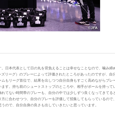
す。日本代表として日の丸を背負えることは幸せなことなので、噛み締
オンズリーグ）のプレーによって評価されたところがあったのですが、自
ームもリーグ首位で、結果を出しつつ自分自身もすごく高めながらプレ
います。持ち前のシュートストップのところや、相手がボールを持って
触れてない時間帯のプレーも、自分の中では少しずつ良くなってきてる
り方に合わせつつ、自分のプレーを評価して招集してもらっているので
思うので、自分自身の良さも出していきたいと思っています。