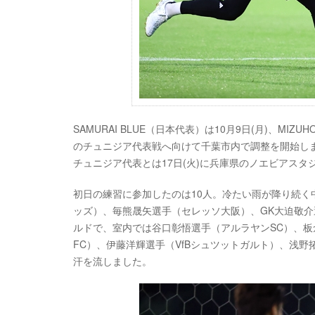
SAMURAI BLUE（日本代表）は10月9日(月)、MIZU
のチュニジア代表戦へ向けて千葉市内で調整を開始しま
チュニジア代表とは17日(火)に兵庫県のノエビアスタ
初日の練習に参加したのは10人。冷たい雨が降り続
ッズ）、毎熊晟矢選手（セレッソ大阪）、GK大迫敬介
ルドで、室内では谷口彰悟選手（アルラヤンSC）、板
FC）、伊藤洋輝選手（VfBシュツットガルト）、浅野
汗を流しました。