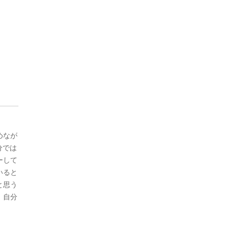
めなが
分では
ーして
いると
と思う
、自分