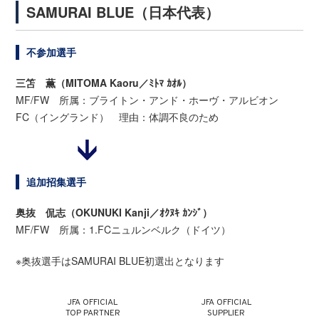
SAMURAI BLUE（日本代表）
不参加選手
三笘 薫（MITOMA Kaoru／ﾐﾄﾏ ｶｵﾙ）
MF/FW 所属：ブライトン・アンド・ホーヴ・アルビオン
FC（イングランド） 理由：体調不良のため
追加招集選手
奥抜 侃志（OKUNUKI Kanji／ｵｸﾇｷ ｶﾝｼﾞ）
MF/FW 所属：1.FCニュルンベルク（ドイツ）
※奥抜選手はSAMURAI BLUE初選出となります
JFA OFFICIAL
JFA OFFICIAL
TOP PARTNER
SUPPLIER