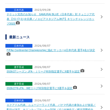
日本代表
2023/09/28
チケット完売のお知らせ SAMURAI BLUE（日本代表）対 チュニジア代
表 【10.17(火)＠兵庫／ノエビアスタジアム神戸】キリンチャレンジカッ
プ2023
最新ニュース
日本代表
2026/08/07
FIFAe Continental Championshipに臨むサッカーe日本代表 選手4名が決定
選手育成
2026/08/07
2026/27シーズン JFA・Ｊリーグ特別指定選手に9選手を認定
選手育成
2026/08/07
2026/27年JFA・WEリーグ特別指定選手に3選手を認定
日本代表
2026/08/07
エクアドル代表、ニュージーランド代表、パナマ代表の参加および放送／
配信が決定 キリンカップサッカー2026（10.1＠神奈川／横浜国際総合