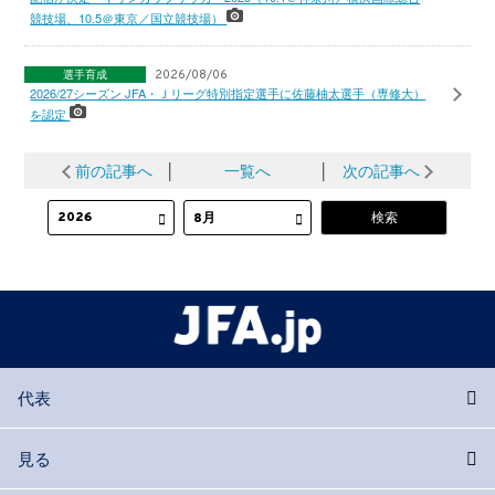
競技場、10.5＠東京／国立競技場）
選手育成
2026/08/06
2026/27シーズン JFA・Ｊリーグ特別指定選手に佐藤柚太選手（専修大）
を認定
前の記事へ
│
一覧へ
│
次の記事へ
代表
見る