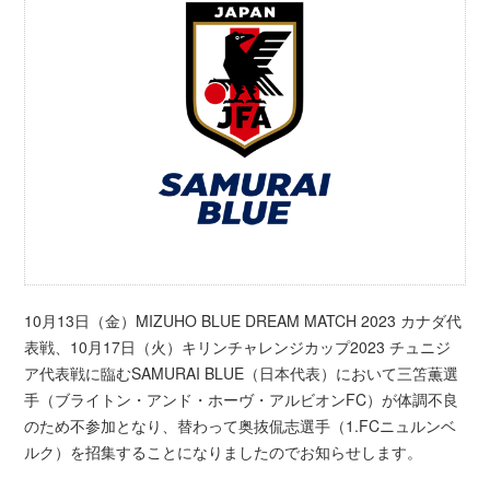
10
月
13
日（金）
MIZUHO BLUE DREAM MATCH 2023
カナダ代
表戦、
10
月
17
日（火）キリンチャレンジカップ
2023
チュニジ
ア代表戦に臨む
SAMURAI BLUE
（日本代表）において三笘薫選
手（ブライトン・アンド・ホーヴ・アルビオン
FC
）が体調不良
のため不参加となり、替わって奥抜侃志選手（
1.FC
ニュルンベ
ルク）を招集することになりましたのでお知らせします。