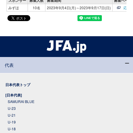
スポンサー
募集人数
募集期間
募集ページ
みずほ
10名
2023年9月4日(月)～2023年9月17日(日)
応募
代表
日本代表トップ
[日本代表]
SAMURAI BLUE
U-23
U-21
U-19
U-18