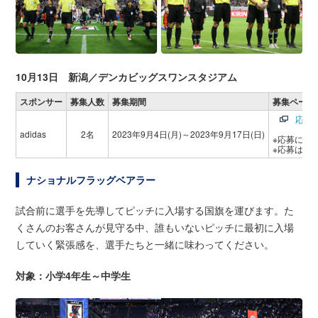
10月13日 新潟／デンカビッグスワンスタジアム
スポンサー
募集人数
募集期間
募集ページ
応募
adidas
2名
2023年9月4日(月)～2023年9月17日(日)
※応募には
※応募はad
ナショナルフラッグベアラー
試合前に選手を先導してピッチに入場する国旗を運びます。た
くさんのお客さんが見守る中、誰もいないピッチに最初に入場
していく緊張感を、選手たちと一緒に味わってください。
対象：小学4年生～中学生