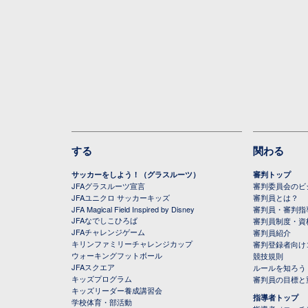
する
関わる
サッカーをしよう！（グラスルーツ）
審判トップ
JFAグラスルーツ宣言
審判委員会のビジ
JFAユニクロ サッカーキッズ
審判員とは？
JFA Magical Field Inspired by Disney
審判員・審判指
JFAなでしこひろば
審判員制度・資
JFAチャレンジゲーム
審判員紹介
キリンファミリーチャレンジカップ
審判登録者向け
ウォーキングフットボール
競技規則
JFAスクエア
ルールを知ろう
キッズプログラム
審判員の目標と
キッズリーダー養成講習会
指導者トップ
学校体育・部活動