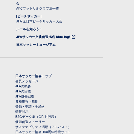
会
AFCフットサルクラブ選手権
[ビーチサッカー]
JFA 全日本ビーチサッカー大会
ルールを知ろう！
JFAサッカー文化創造拠点 blue-ing!
日本サッカーミュージアム
日本サッカー協会トップ
会長メッセージ
JFAの概要
JFAの目標
JFA成長戦略
各種規程・規則
登録・申請・手続き
情報開示
ESGデータ集（GRI対照表）
価値創造ストーリー
サステナビリティ活動（アスパス！）
日本サッカー協会 100周年特設サイト