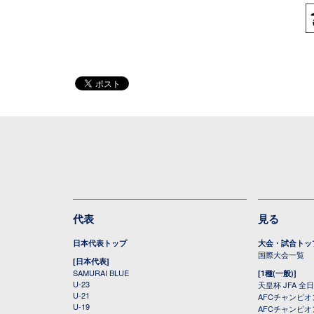
代表
見る
日本代表トップ
大会・試合トッ
国際大会一覧
[日本代表]
SAMURAI BLUE
[1種(一般)]
U-23
天皇杯 JFA 
U-21
AFCチャンピ
U-19
AFCチャンピオン