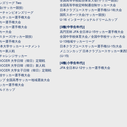
全国高等学校総合体育大会(サッカー競技)
ンズリーグ Two
全国高等学校定時制通信制サッカー大会
会(サッカー競技)
日本クラブユースサッカー選手権(U-18)大会
ーチャンピオンズリーグ
国民スポーツ大会(サッカー競技)
ムサッカー選手権大会
U-16 インターナショナルドリームカップ
カー選手権大会
サッカー選手権大会
[3種(中学生年代)]
カー大会
高円宮杯 JFA 全日本U-15サッカー選手権大会
スターズ(サッカー競技)
全国中学校体育大会／全国中学校サッカー大会
カー選手権大会
U-13地域サッカーリーグ
日本大学サッカートーナメント
日本クラブユースサッカー選手権(U-15)大会
カー新人戦
メニコンカップ 日本クラブユースサッカー東西
チャレンジサッカー
(U-15)
 SOCCER 大学日韓（韓日）定期戦
[4種(小学生年代)]
 SOCCER 大学日韓（韓日）新人戦
JFA 全日本U-12サッカー選手権大会
 SOCCER 大学女子日韓（韓日）定期戦
校サッカー選手権大会
ップ 全国高専サッカー地域選抜大会
ッカー選手権大会
ールドカップ