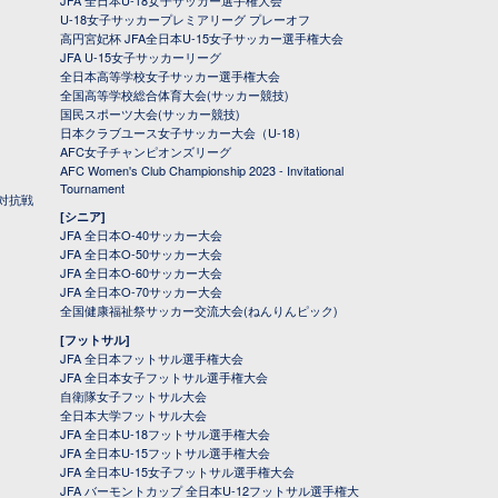
JFA 全日本U-18女子サッカー選手権大会
U-18女子サッカープレミアリーグ プレーオフ
高円宮妃杯 JFA全日本U-15女子サッカー選手権大会
JFA U-15女子サッカーリーグ
全日本高等学校女子サッカー選手権大会
全国高等学校総合体育大会(サッカー競技)
国民スポーツ大会(サッカー競技)
日本クラブユース女子サッカー大会（U-18）
AFC女子チャンピオンズリーグ
AFC Women's Club Championship 2023 - Invitational
Tournament
対抗戦
[シニア]
JFA 全日本O-40サッカー大会
JFA 全日本O-50サッカー大会
JFA 全日本O-60サッカー大会
JFA 全日本O-70サッカー大会
全国健康福祉祭サッカー交流大会(ねんりんピック)
[フットサル]
JFA 全日本フットサル選手権大会
JFA 全日本女子フットサル選手権大会
自衛隊女子フットサル大会
全日本大学フットサル大会
JFA 全日本U-18フットサル選手権大会
JFA 全日本U-15フットサル選手権大会
JFA 全日本U-15女子フットサル選手権大会
JFA バーモントカップ 全日本U-12フットサル選手権大