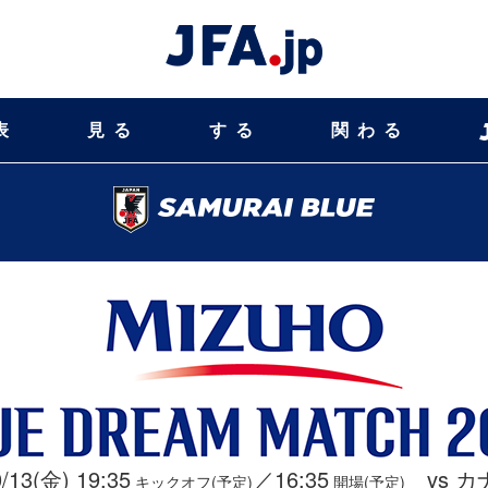
表
見る
する
関わる
/13(金) 19:35
／16:35
vs カ
キックオフ(予定)
開場(予定)