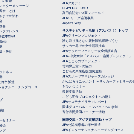
）の役割
JFAアカデミー
レクターメッセージ
PLAYERS FIRST!
習会」とは
高円宮記念JFA夢フィールド
るまでの流れ
JFA/Jリーグ協働事業
会
Japan's Way
修会
サステナビリティ活動（アスパス！）トップ
ンファレンス
JFAグリーンプロジェクト
教本2024
誰も取り残さない競技観戦環境づくり
 販売
サッカー界での女性活躍推進
史
JFAサッカーファミリー安全保護宣言
級・失効
JFA×中央大学「アスパス！協働プロジェクト」
JFAこころのプロジェクト
竹内悌三賞への協力
こどもの未来応援国民運動
ットネス
JFAスポーツマネジャーズカレッジ
動
がんばろうニッポン！ ～サッカーファミリーの
の海外派遣
をひとつに！～
ナショナルコーチングコース
復興支援活動
こども宅食プロジェクトへの協力
プ
JFAサステナビリティレポート
（PDFファイル）
国連グローバル・コンパクトへの参加
補給
寄付月間賛同パートナー活動
国際交流・アジア貢献活動トップ
ーセミナー
JFA公認指導者の海外派遣
研修会
JFAインターナショナルコーチングコース
ング