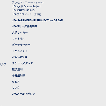
アクセス・フォー・オール
JFA×文京 Dream Project
JFA DREAM FUND
JFAプロフィール［日英］
JFA PARTNERSHIP PROJECT for DREAM
JFA/Jリーグ協働事業
女子サッカー
フットサル
ビーチサッカー
ドキュメント
JFAへの登録
チケット／グッズ
チカラ
競技規則
各種規則等
Q & A
リンク
JFAメールマガジン