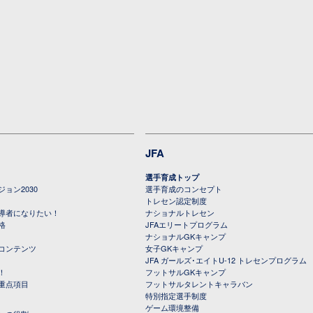
JFA
選手育成トップ
ョン2030
選手育成のコンセプト
トレセン認定制度
導者になりたい！
ナショナルトレセン
格
JFAエリートプログラム
ナショナルGKキャンプ
コンテンツ
女子GKキャンプ
JFA ガールズ･エイトU-12 トレセンプログラム
！
フットサルGKキャンプ
重点項目
フットサルタレントキャラバン
特別指定選手制度
ゲーム環境整備