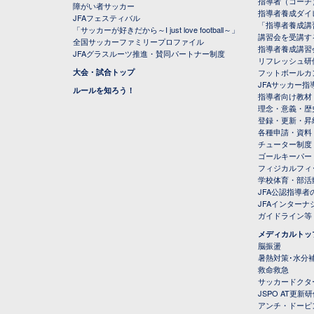
指導者（コーチ
障がい者サッカー
指導者養成ダイ
JFAフェスティバル
「指導者養成講
「サッカーが好きだから～I just love football～」
講習会を受講す
全国サッカーファミリープロファイル
指導者養成講習
JFAグラスルーツ推進・賛同パートナー制度
リフレッシュ研
大会・試合トップ
フットボールカ
JFAサッカー指導
ルールを知ろう！
指導者向け教材
理念・意義・歴
登録・更新・昇
各種申請・資料
チューター制度
ゴールキーパー
フィジカルフィ
学校体育・部活
JFA公認指導者
JFAインター
ガイドライン等
メディカルトッ
脳振盪
暑熱対策･水分
救命救急
サッカードクタ
JSPO AT更新
アンチ・ドーピ