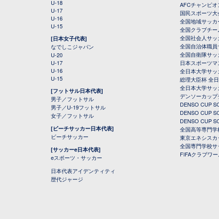
U-18
AFCチャンピオ
U-17
国民スポーツ大
U-16
全国地域サッカ
U-15
全国クラブチー
全国社会人サッ
[日本女子代表]
全国自治体職員
なでしこジャパン
全国自衛隊サッ
U-20
U-17
日本スポーツマ
U-16
全日本大学サッ
U-15
総理大臣杯 全
全日本大学サッ
[フットサル日本代表]
デンソーカップ
男子／フットサル
DENSO CUP
男子／U-19フットサル
DENSO CUP
女子／フットサル
DENSO CUP
[ビーチサッカー日本代表]
全国高等専門学
ビーチサッカー
東京エネシスカ
全国専門学校サ
[サッカーe日本代表]
FIFAクラブワ
eスポーツ・サッカー
日本代表アイデンティティ
歴代ジャージ