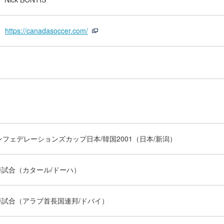
https://canadasoccer.com/
コンフェデレーションズカップ日本/韓国2001（日本/新潟）
善試合（カタール/ドーハ）
善試合（アラブ首長国連邦/ドバイ）