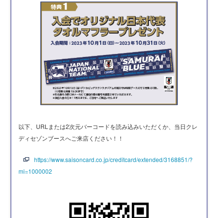
以下、URLまたは2次元バーコードを読み込みいただくか、当日クレ
ディセゾンブースへご来店ください！！
https://www.saisoncard.co.jp/creditcard/extended/3168851/?
mi=1000002