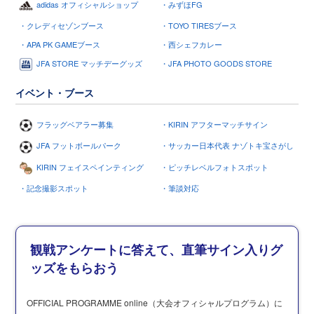
adidas オフィシャルショップ
・みずほFG
・クレディセゾンブース
・TOYO TIRESブース
・APA PK GAMEブース
・西シェフカレー
JFA STORE マッチデーグッズ
・JFA PHOTO GOODS STORE
イベント・ブース
フラッグベアラー募集
・KIRIN アフターマッチサイン
JFA フットボールパーク
・サッカー日本代表 ナゾトキ宝さがし
KIRIN フェイスペインティング
・ピッチレベルフォトスポット
・記念撮影スポット
・筆談対応
観戦アンケートに答えて、直筆サイン入りグ
ッズをもらおう
OFFICIAL PROGRAMME online（大会オフィシャルプログラム）に