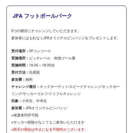
JFA フットボールパーク
5つの種目にチャレンジしていただきます。
参加者にはもれなくJFAオリジナルピンバッジをプレゼントします。
受付場所：
3Fコンコース
実施場所：
ピッチレベル 南側ゴール裏
実施時間：
16:35～18:35頃
受付方法：
先着順
参加費：
無料
チャレンジ種目：
キックターゲット/スピードチャレンジ/キックボー
リング/サッカーゴルフ/ドリブルチャレンジ
対象：
小学生、中学生
参加賞：
JFAオリジナルピンバッジ
※保護者同伴可能
※サッカー経験がなくてもご参加いただけます
※雨天の場合は中止になる可能性がございます。