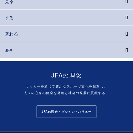
見る
する
関わる
JFA
JFAの理念
サッカーを通じて豊かなスポーツ文化を創造し、
人々の心身の健全な発達と社会の発展に貢献する。
JFAの理念・ビジョン・バリュー