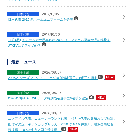
日本代表
2019/11/06
日本代表 2020 新ホームユニフォームを発表
日本代表
2019/10/30
11月6日(水)にサッカー日本代表 2020 ユニフォーム発表会見の模様を
JFATVにてライブ配信
最新ニュース
選手育成
2026/08/07
2026/27シーズン JFA・Ｊリーグ特別指定選手に9選手を認定
選手育成
2026/08/07
2026/27年JFA・WEリーグ特別指定選手に3選手を認定
日本代表
2026/08/07
エクアドル代表、ニュージーランド代表、パナマ代表の参加および放送／
配信が決定 キリンカップサッカー2026（10.1＠神奈川／横浜国際総合
競技場、10.5＠東京／国立競技場）