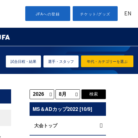
EN
JFAへの登録
チケット/グッズ
試合日程・結果
選手・スタッフ
年代・カテゴリーを選ぶ
MS＆ADカップ2022 [10/9]
大会トップ
で