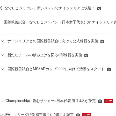
eport】なでしこジャパン、新システムでナイジェリアに快勝！
 国際親善試合 なでしこジャパン（日本女子代表）対 ナイジェリア
パン、ナイジェリアとの国際親善試合に向けて公式練習を実施
パン、新たなチームの積み上げを図る2部練習を実施
ン、国際親善試合とMS&ADカップ2022に向けて活動をスタート
inental Championshipに臨むサッカーe日本代表 選手4名が決定
ーズン JFA・Ｊリーグ特別指定選手に9選手を認定