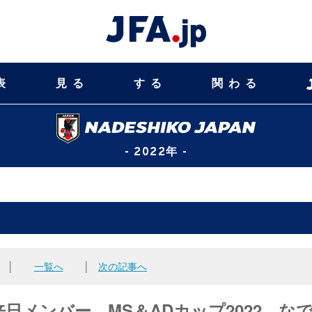
表
見る
する
関わる
- 2022年 -
│
一覧へ
│
次の記事へ
日メンバー MS＆ADカップ2022 な