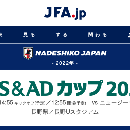
表
見る
する
関わる
- 2022年 -
14:55
／12:55
vs ニュージ
キックオフ(予定)
開場(予定)
長野県／長野Uスタジアム