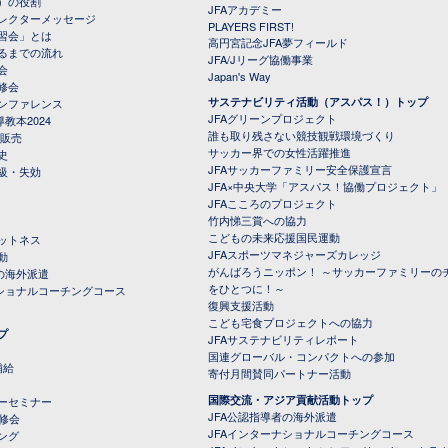
）の役割
JFAアカデミー
レクターメッセージ
PLAYERS FIRST!
習会」とは
高円宮記念JFA夢フィールド
るまでの流れ
JFA/Jリーグ協働事業
会
Japan's Way
修会
サステナビリティ活動（アスパス！）トップ
ンファレンス
JFAグリーンプロジェクト
教本2024
誰も取り残さない競技観戦環境づくり
 販売
サッカー界での女性活躍推進
史
JFAサッカーファミリー安全保護宣言
級・失効
JFA×中央大学「アスパス！協働プロジェクト」
JFAこころのプロジェクト
竹内悌三賞への協力
こどもの未来応援国民運動
ットネス
JFAスポーツマネジャーズカレッジ
動
がんばろうニッポン！ ～サッカーファミリーの
の海外派遣
をひとつに！～
ナショナルコーチングコース
復興支援活動
こども宅食プロジェクトへの協力
プ
JFAサステナビリティレポート
（PDFファイル）
国連グローバル・コンパクトへの参加
補給
寄付月間賛同パートナー活動
国際交流・アジア貢献活動トップ
ーセミナー
JFA公認指導者の海外派遣
研修会
JFAインターナショナルコーチングコース
ング