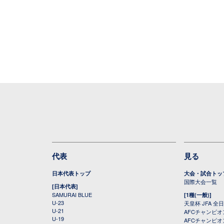
代表
見る
日本代表トップ
大会・試合トッ
国際大会一覧
[日本代表]
SAMURAI BLUE
[1種(一般)]
U-23
天皇杯 JFA 
U-21
AFCチャンピ
U-19
AFCチャンピオン