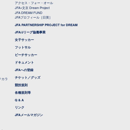
アクセス・フォー・オール
JFA×文京 Dream Project
JFA DREAM FUND
JFAプロフィール［日英］
JFA PARTNERSHIP PROJECT for DREAM
JFA/Jリーグ協働事業
女子サッカー
フットサル
ビーチサッカー
ドキュメント
JFAへの登録
チケット／グッズ
チカラ
競技規則
各種規則等
Q & A
リンク
JFAメールマガジン