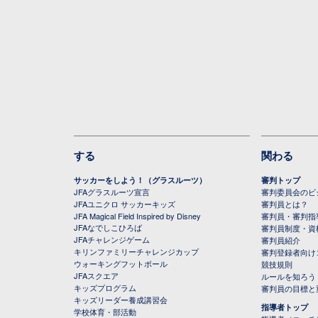
する
関わる
サッカーをしよう！（グラスルーツ）
審判トップ
JFAグラスルーツ宣言
審判委員会のビジ
JFAユニクロ サッカーキッズ
審判員とは？
JFA Magical Field Inspired by Disney
審判員・審判指
JFAなでしこひろば
審判員制度・資
JFAチャレンジゲーム
審判員紹介
キリンファミリーチャレンジカップ
審判登録者向け
ウォーキングフットボール
競技規則
JFAスクエア
ルールを知ろう
キッズプログラム
審判員の目標と
キッズリーダー養成講習会
指導者トップ
学校体育・部活動