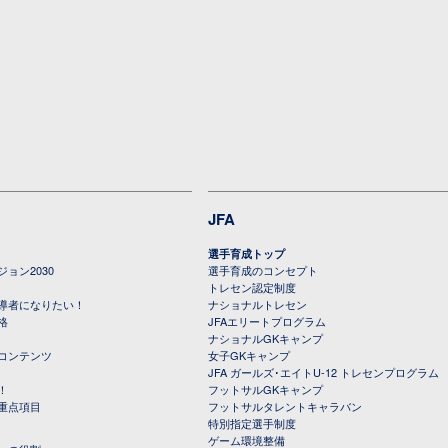
JFA
選手育成トップ
ョン2030
選手育成のコンセプト
トレセン認定制度
導者になりたい！
ナショナルトレセン
格
JFAエリートプログラム
ナショナルGKキャンプ
コンテンツ
女子GKキャンプ
JFA ガールズ･エイトU-12 トレセンプログラム
！
フットサルGKキャンプ
重点項目
フットサルタレントキャラバン
特別指定選手制度
ゲーム環境整備