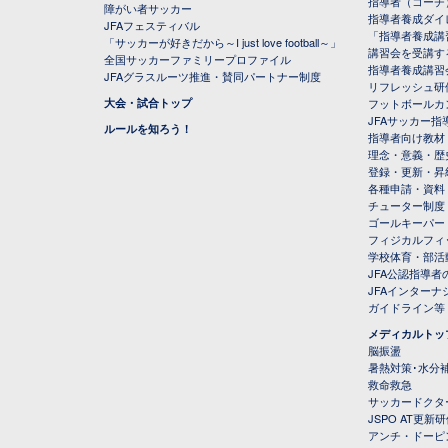
指導者（コーチ
障がい者サッカー
指導者養成ダイ
JFAフェスティバル
「指導者養成講
「サッカーが好きだから～I just love football～」
講習会を受講す
全国サッカーファミリープロファイル
指導者養成講習
JFAグラスルーツ推進・賛同パートナー制度
リフレッシュ研
大会・試合トップ
フットボールカ
JFAサッカー指導
ルールを知ろう！
指導者向け教材
理念・意義・歴
登録・更新・昇
各種申請・資料
チューター制度
ゴールキーパー
フィジカルフィ
学校体育・部活
JFA公認指導者
JFAインター
ガイドライン等
メディカルトッ
脳振盪
暑熱対策･水分
救命救急
サッカードクタ
JSPO AT更新
アンチ・ドーピ