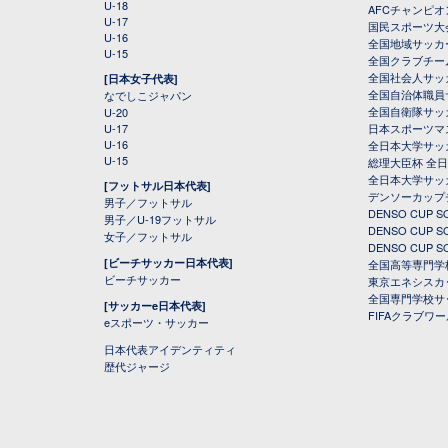
U-18
AFCチャンピオ
U-17
国民スポーツ大
U-16
全国地域サッカ
U-15
全国クラブチー
全国社会人サッ
[日本女子代表]
全国自治体職員
なでしこジャパン
全国自衛隊サッ
U-20
U-17
日本スポーツマ
U-16
全日本大学サッ
U-15
総理大臣杯 全
全日本大学サッ
[フットサル日本代表]
デンソーカップ
男子／フットサル
DENSO CUP
男子／U-19フットサル
DENSO CUP
女子／フットサル
DENSO CUP
[ビーチサッカー日本代表]
全国高等専門学
ビーチサッカー
東京エネシスカ
全国専門学校サ
[サッカーe日本代表]
FIFAクラブワ
eスポーツ・サッカー
日本代表アイデンティティ
歴代ジャージ