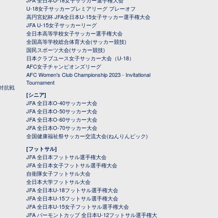
JFA 全日本U-18女子サッカー選手権大会
U-18女子サッカープレミアリーグ プレーオフ
高円宮妃杯 JFA全日本U-15女子サッカー選手権大会
JFA U-15女子サッカーリーグ
全日本高等学校女子サッカー選手権大会
全国高等学校総合体育大会(サッカー競技)
国民スポーツ大会(サッカー競技)
日本クラブユース女子サッカー大会（U-18）
AFC女子チャンピオンズリーグ
AFC Women's Club Championship 2023 - Invitational
Tournament
対抗戦
[シニア]
JFA 全日本O-40サッカー大会
JFA 全日本O-50サッカー大会
JFA 全日本O-60サッカー大会
JFA 全日本O-70サッカー大会
全国健康福祉祭サッカー交流大会(ねんりんピック)
[フットサル]
JFA 全日本フットサル選手権大会
JFA 全日本女子フットサル選手権大会
自衛隊女子フットサル大会
全日本大学フットサル大会
JFA 全日本U-18フットサル選手権大会
JFA 全日本U-15フットサル選手権大会
JFA 全日本U-15女子フットサル選手権大会
JFA バーモントカップ 全日本U-12フットサル選手権大