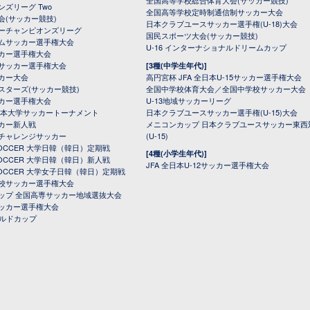
全国高等学校総合体育大会(サッカー競技)
ンズリーグ Two
全国高等学校定時制通信制サッカー大会
会(サッカー競技)
日本クラブユースサッカー選手権(U-18)大会
ーチャンピオンズリーグ
国民スポーツ大会(サッカー競技)
ムサッカー選手権大会
U-16 インターナショナルドリームカップ
カー選手権大会
サッカー選手権大会
[3種(中学生年代)]
カー大会
高円宮杯 JFA 全日本U-15サッカー選手権大会
スターズ(サッカー競技)
全国中学校体育大会／全国中学校サッカー大会
カー選手権大会
U-13地域サッカーリーグ
日本大学サッカートーナメント
日本クラブユースサッカー選手権(U-15)大会
カー新人戦
メニコンカップ 日本クラブユースサッカー東西
チャレンジサッカー
(U-15)
 SOCCER 大学日韓（韓日）定期戦
[4種(小学生年代)]
 SOCCER 大学日韓（韓日）新人戦
JFA 全日本U-12サッカー選手権大会
 SOCCER 大学女子日韓（韓日）定期戦
校サッカー選手権大会
ップ 全国高専サッカー地域選抜大会
ッカー選手権大会
ールドカップ