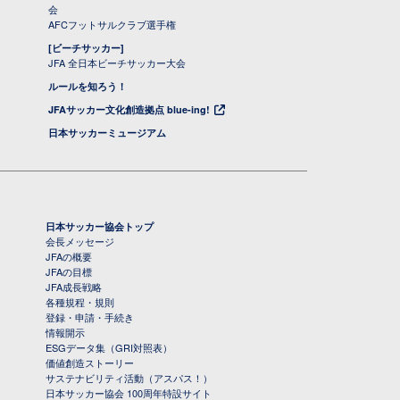
会
AFCフットサルクラブ選手権
[ビーチサッカー]
JFA 全日本ビーチサッカー大会
ルールを知ろう！
JFAサッカー文化創造拠点 blue-ing!
日本サッカーミュージアム
日本サッカー協会トップ
会長メッセージ
JFAの概要
JFAの目標
JFA成長戦略
各種規程・規則
登録・申請・手続き
情報開示
ESGデータ集（GRI対照表）
価値創造ストーリー
サステナビリティ活動（アスパス！）
日本サッカー協会 100周年特設サイト