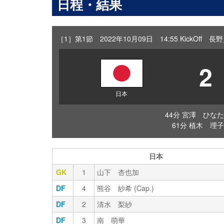
日程・結果
［1］第1節 2022年10月09日 14:55 KickOff
2
日本
44分 宮澤 ひなた
61分 植木 理子
日本
GK
1
山下 杏也加
DF
4
熊谷 紗希 (Cap.)
DF
2
清水 梨紗
DF
3
南 萌華