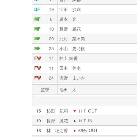
DF
19
宝田 沙織
MF
8
猶本 光
MF
10
長野 風花
MF
20
北村 菜々美
MF
25
小山 史乃観
FW
14
井上 綾香
FW
11
田中 美南
FW
24
浜野 まいか
監督
池田 太
15
杉田 妃和
▼
ＨＴ OUT
10
長野 風花
▲
ＨＴ IN
16
林 穂之香
▼
69分 OUT