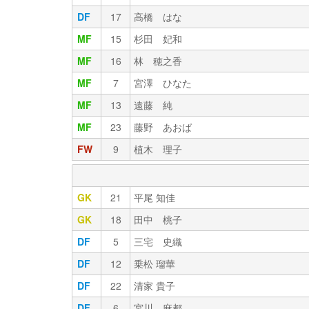
DF
17
高橋 はな
MF
15
杉田 妃和
MF
16
林 穂之香
MF
7
宮澤 ひなた
MF
13
遠藤 純
MF
23
藤野 あおば
FW
9
植木 理子
GK
21
平尾 知佳
GK
18
田中 桃子
DF
5
三宅 史織
DF
12
乗松 瑠華
DF
22
清家 貴子
DF
6
宮川 麻都