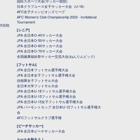
国民スポーツ大会(サッカー競技)
日本クラブユース女子サッカー大会（U-18）
AFC女子チャンピオンズリーグ
AFC Women's Club Championship 2023 - Invitational
Tournament
対抗戦
[シニア]
JFA 全日本O-40サッカー大会
JFA 全日本O-50サッカー大会
JFA 全日本O-60サッカー大会
JFA 全日本O-70サッカー大会
全国健康福祉祭サッカー交流大会(ねんりんピック)
[フットサル]
JFA 全日本フットサル選手権大会
JFA 全日本女子フットサル選手権大会
自衛隊女子フットサル大会
全日本大学フットサル大会
JFA 全日本U-18フットサル選手権大会
JFA 全日本U-15フットサル選手権大会
JFA 全日本U-15女子フットサル選手権大会
JFA バーモントカップ 全日本U-12フットサル選手権大
会
AFCフットサルクラブ選手権
[ビーチサッカー]
JFA 全日本ビーチサッカー大会
ルールを知ろう！