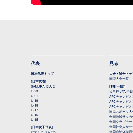
代表
見る
日本代表トップ
大会・試合トッ
国際大会一覧
[日本代表]
SAMURAI BLUE
[1種(一般)]
U-23
天皇杯 JFA 
U-21
AFCチャンピ
U-19
AFCチャンピオン
U-18
AFCチャンピオ
U-17
国民スポーツ大
U-16
全国地域サッカ
U-15
全国クラブチー
全国社会人サッ
[日本女子代表]
全国自治体職員
なでしこジャパン