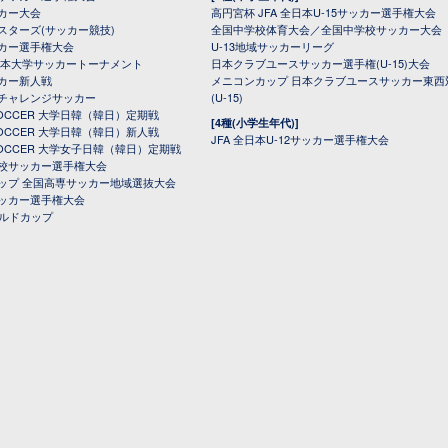
カー大会
高円宮杯 JFA 全日本U-15サッカー選手権大会
スターズ(サッカー競技)
全国中学校体育大会／全国中学校サッカー大会
カー選手権大会
U-13地域サッカーリーグ
日本大学サッカートーナメント
日本クラブユースサッカー選手権(U-15)大会
カー新人戦
メニコンカップ 日本クラブユースサッカー東西
チャレンジサッカー
(U-15)
 SOCCER 大学日韓（韓日）定期戦
[4種(小学生年代)]
 SOCCER 大学日韓（韓日）新人戦
JFA 全日本U-12サッカー選手権大会
 SOCCER 大学女子日韓（韓日）定期戦
校サッカー選手権大会
ップ 全国高専サッカー地域選抜大会
ッカー選手権大会
ールドカップ