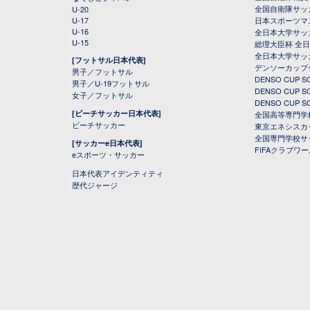
全国自衛隊サッ
U-20
U-17
日本スポーツマ
U-16
全日本大学サッ
U-15
総理大臣杯 全
全日本大学サッ
[フットサル日本代表]
デンソーカップ
男子／フットサル
DENSO CUP
男子／U-19フットサル
DENSO CUP
女子／フットサル
DENSO CUP
[ビーチサッカー日本代表]
全国高等専門学
ビーチサッカー
東京エネシスカ
全国専門学校サ
[サッカーe日本代表]
FIFAクラブワ
eスポーツ・サッカー
日本代表アイデンティティ
歴代ジャージ