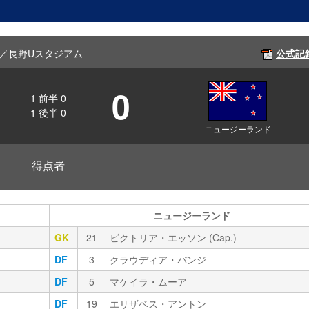
 長野／長野Uスタジアム
公式記
0
1
前半
0
1
後半
0
ニュージーランド
得点者
ニュージーランド
GK
21
ビクトリア・エッソン (Cap.)
DF
3
クラウディア・バンジ
DF
5
マケイラ・ムーア
DF
19
エリザベス・アントン