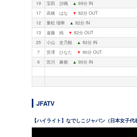
19
宝田 沙織
▲
69分 IN
17
高橋 はな
▼
82分 OUT
12
乗松 瑠華
▲
82分 IN
13
遠藤 純
▼
82分 OUT
25
小山 史乃観
▲
82分 IN
7
宮澤 ひなた
▼
90分 OUT
6
宮川 麻都
▲
90分 IN
JFATV
【ハイライト】なでしこジャパン（日本女子代表