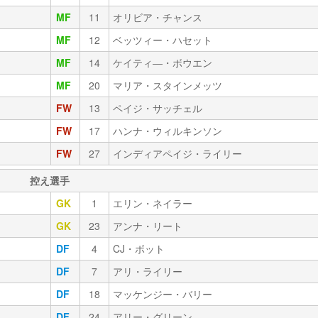
MF
11
オリビア・チャンス
MF
12
ベッツィー・ハセット
MF
14
ケイティ―・ボウエン
MF
20
マリア・スタインメッツ
FW
13
ペイジ・サッチェル
FW
17
ハンナ・ウィルキンソン
FW
27
インディアペイジ・ライリー
控え選手
GK
1
エリン・ネイラー
GK
23
アンナ・リート
DF
4
CJ・ボット
DF
7
アリ・ライリー
DF
18
マッケンジー・バリー
DF
24
アリー・グリーン