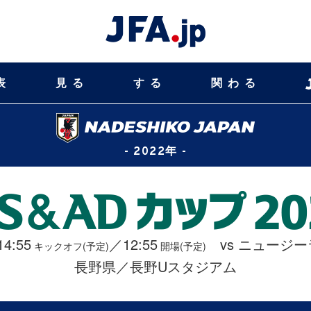
表
見る
する
関わる
- 2022年 -
14:55
／12:55
vs ニュージ
キックオフ(予定)
開場(予定)
長野県／長野Uスタジアム