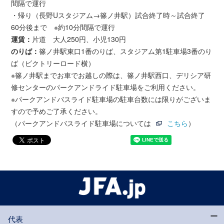
間隔で運行
・帰り（長野Uスタジアム→篠ノ井駅）試合終了時～試合終了
60分後まで ※約10分間隔で運行
運賃：
片道 大人250円、小児130円
のりば：
篠ノ井駅東口1番のりば、スタジアム第1駐車場3番のり
ば（ビクトリーロード横）
※篠ノ井駅までお車でお越しの際は、篠ノ井駅西口、デリシア研
修センターのパークアンドライド駐車場をご利用ください。
※パークアンドバスライド駐車場の駐車台数には限りがございま
すので予めご了承ください。
（パークアンドバスライド駐車場については
こちら
）
代表