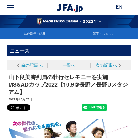
EN
- 2022年 -
試合日程・結果
選手・スタッフ
ニュース
前の記事へ
│
一覧へ
│
次の記事へ
山下良美審判員の壮行セレモニーを実施
MS&ADカップ2022【10.9＠長野／長野Uスタジ
アム】
2022年10月07日