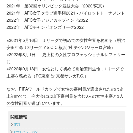
2021年 第32回オリンピック競技大会（2020/東京）
2021年 AFC女子クラブ選手権2021 - パイロットトーナメント
2022年 AFC女子アジアカップインド2022
2022年 AFCチャンピオンズリーグ2022
※2021年5月16日 Ｊリーグで初めての女性主審を務める（明治
安田生命Ｊ3リーグ Y.S.C.C.横浜 対 テゲバジャーロ宮崎）
※2022年8月1日 史上初の女性プロフェッショナルレフェリー
に
※2022年9月18日 女性として初めて明治安田生命Ｊ1リーグで
主審を務める（FC東京 対 京都サンガF.C.）
なお、FIFAワールドカップで女性の審判員が選出されたのは史
上初めてで、今大会には山下審判員を含む3人の女性主審と3人
の女性副審が選ばれています。
関連情報
審判
なでしこジャパン