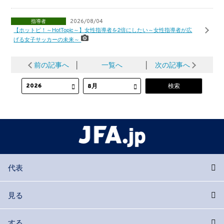
指導者
2026/08/04
【ホットピ！～HotTopic～】女性指導者を2倍にしたい～女性指導者が広
げる女子サッカーの未来～
前の記事へ
│
一覧へ
│
次の記事へ
代表
見る
する