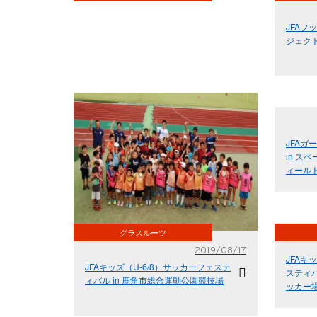
JFAフ
ジェク
JFA
in ス
ィール
グラスルーツ
2019/08/17
JFAキ
JFAキッズ（U-6/8）サッカーフェステ
スティバ
ィバル in 鹿角市総合運動公園競技場
ッカー