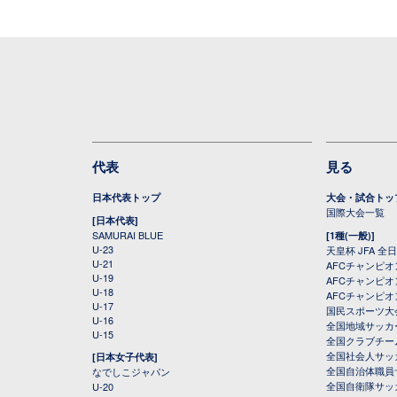
代表
見る
日本代表トップ
大会・試合トッ
国際大会一覧
[日本代表]
SAMURAI BLUE
[1種(一般)]
U-23
天皇杯 JFA 
U-21
AFCチャンピ
U-19
AFCチャンピオン
U-18
AFCチャンピオ
U-17
国民スポーツ大
U-16
全国地域サッカ
U-15
全国クラブチー
全国社会人サッ
[日本女子代表]
全国自治体職員
なでしこジャパン
全国自衛隊サッ
U-20