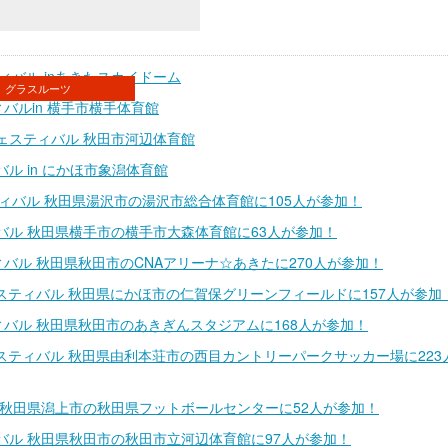
ティバル inあきたスカイドーム
グラスルーツ
ィバルin 横手市横手体育館
ェスティバル 秋田市河辺体育館
ル in にかほ市象潟体育館
ティバル 秋田県湯沢市の湯沢市総合体育館に105人が参加！
バル 秋田県横手市の横手市大森体育館に63人が参加！
ィバル 秋田県秋田市のCNAアリーナ☆あきたに270人が参加！
ーフェスティバル 秋田県にかほ市の仁賀保グリーンフィールドに157人が参加
ティバル 秋田県秋田市のあきぎんスタジアムに168人が参加！
ーフェスティバル 秋田県由利本荘市の西目カントリーパークサッカー場に223
 秋田県潟上市の秋田県フットボールセンターに52人が参加！
バル 秋田県秋田市の秋田市立河辺体育館に97人が参加！