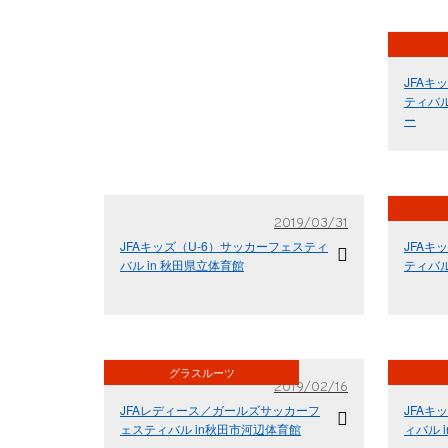
JFAキ
ティバル
ー
2019/03/31
JFAキッズ（U-6）サッカーフェスティ
JFAキ
バル in 秋田県立体育館
ティバル
グラスルーツ
2019/02/16
JFAレディース／ガールズサッカーフ
JFAキ
ェスティバル in秋田市河辺体育館
ィバル 