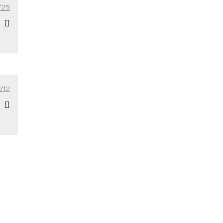
/25
/12