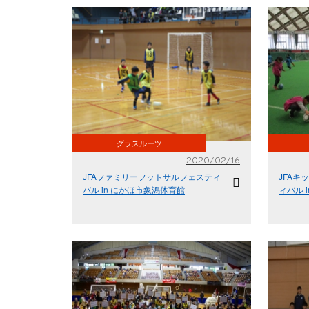
グラスルーツ
2020/02/16
JFAファミリーフットサルフェスティ
JFAキ
バル in にかほ市象潟体育館
ィバル 