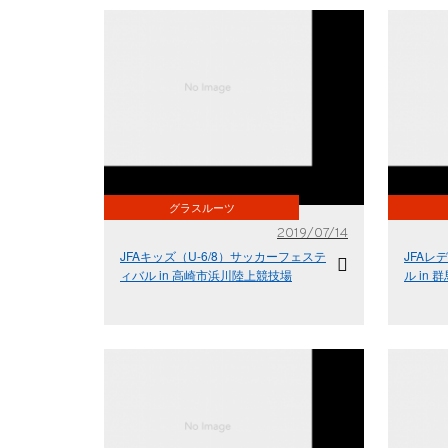
グラスルーツ
2019/07/14
JFAキッズ（U-6/8）サッカーフェステ
JFA
ィバル in 高崎市浜川陸上競技場
ル in