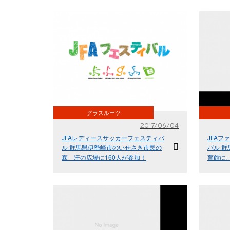
グラスルーツ
2017/06/04
JFAレディースサッカーフェスティバ
JFA
ル 群馬県伊勢崎市のいせさき市民の
バル 
森 汗の広場に160人が参加！
育館に