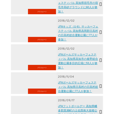
ェスティバル 高知県宿毛市の宿
毛市高砂グラウンドに60人が参
加！
グラスルーツ
2018/12/02
JFAキッズ（U-6）サッカーフェ
スティバル 高知県高岡郡日高村
の日高村総合運動公園に77人が
参加！
グラスルーツ
2018/12/02
JFAガールズサッカーフェステ
ィバル 高知県高知市の春野総合
運動公園多目的広場に53人が参
加！
グラスルーツ
2018/11/04
JFAガールズサッカーフェステ
ィバル 高知県日高村の日高村総
合運動公園に77人が参加！
グラスルーツ
2018/09/17
JFAフットボールデー 高知県幡
多郡黒潮町の土佐西南大規模公