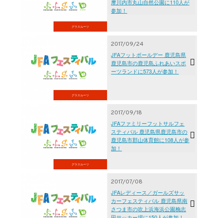
摩川内市丸山自然公園に110人が
参加！
グラスルーツ
2017/09/24
JFAフットボールデー 鹿児島県
鹿児島市の鹿児島ふれあいスポ
ーツランドに573人が参加！
グラスルーツ
2017/09/18
JFAファミリーフットサルフェ
スティバル 鹿児島県鹿児島市の
鹿児島市郡山体育館に108人が参
加！
グラスルーツ
2017/07/08
JFAレディース／ガールズサッ
カーフェスティバル 鹿児島県南
さつま市の吹上浜海浜公園桷志
田サッカー場に150人が参加！