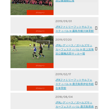
浜公園運動広場
グラスルーツ
2019/09/01
JFAファミリーフットサルフェ
スティバル in 霧島市横川体育館
グラスルーツ
2019/07/20
JFAレディース／ガールズサッ
カーフェスティバル in 吹上浜海
浜公園桷志田サッカー場
グラスルーツ
2019/02/17
JFAファミリーフットサルフェ
スティバル in 鹿児島県伊佐市総
合体育館
グラスルーツ
2018/08/04
JFAレディース／ガールズサッ
カーフェスティバル 鹿児島県南