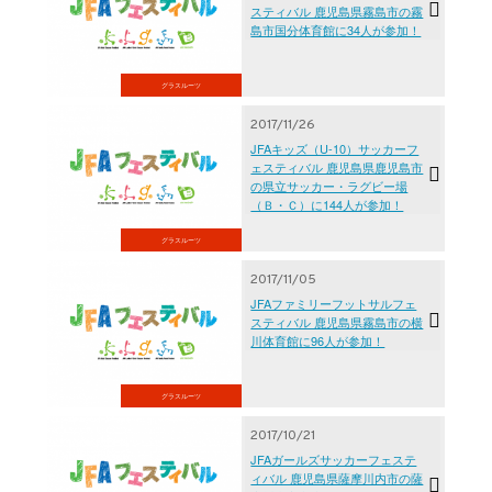
スティバル 鹿児島県霧島市の霧
島市国分体育館に34人が参加！
グラスルーツ
2017/11/26
JFAキッズ（U-10）サッカーフ
ェスティバル 鹿児島県鹿児島市
の県立サッカー・ラグビー場
（Ｂ・Ｃ）に144人が参加！
グラスルーツ
2017/11/05
JFAファミリーフットサルフェ
スティバル 鹿児島県霧島市の横
川体育館に96人が参加！
グラスルーツ
2017/10/21
JFAガールズサッカーフェステ
ィバル 鹿児島県薩摩川内市の薩