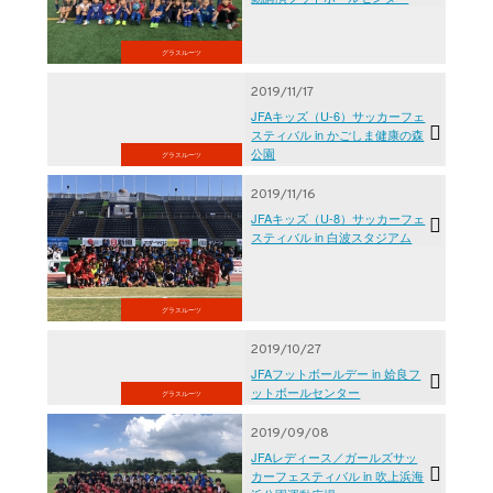
グラスルーツ
2019/11/17
JFAキッズ（U-6）サッカーフェ
スティバル in かごしま健康の森
公園
グラスルーツ
2019/11/16
JFAキッズ（U-8）サッカーフェ
スティバル in 白波スタジアム
グラスルーツ
2019/10/27
JFAフットボールデー in 姶良フ
ットボールセンター
グラスルーツ
2019/09/08
JFAレディース／ガールズサッ
カーフェスティバル in 吹上浜海