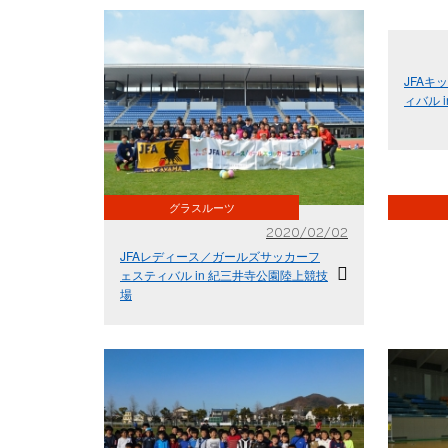
JFAキ
ィバル 
グラスルーツ
2020/02/02
JFAレディース／ガールズサッカーフ
ェスティバル in 紀三井寺公園陸上競技
場