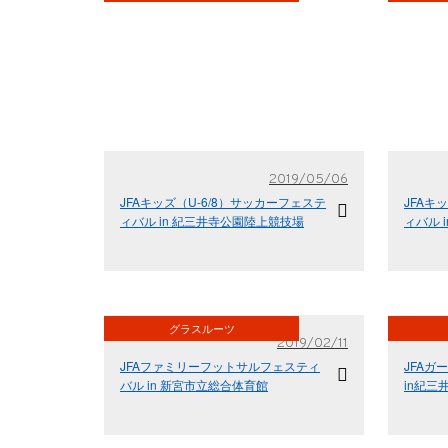
2019/05/06
JFAキッズ（U-6/8）サッカーフェステ
JFAキ
ィバル in 紀三井寺公園陸上競技場
ィバル 
グラスルーツ
2019/02/11
JFAファミリーフットサルフェスティ
JFA
バル in 新宮市立総合体育館
in紀