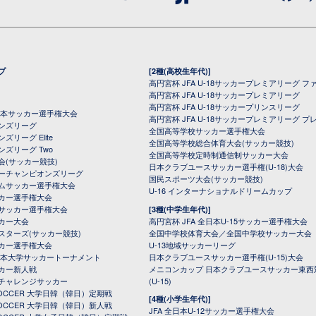
プ
[2種(高校生年代)]
高円宮杯 JFA U-18サッカープレミアリーグ フ
高円宮杯 JFA U-18サッカープレミアリーグ
高円宮杯 JFA U-18サッカープリンスリーグ
全日本サッカー選手権大会
高円宮杯 JFA U-18サッカープレミアリーグ プ
オンズリーグ
全国高等学校サッカー選手権大会
ズリーグ Elite
全国高等学校総合体育大会(サッカー競技)
ンズリーグ Two
全国高等学校定時制通信制サッカー大会
会(サッカー競技)
日本クラブユースサッカー選手権(U-18)大会
ーチャンピオンズリーグ
国民スポーツ大会(サッカー競技)
ムサッカー選手権大会
U-16 インターナショナルドリームカップ
カー選手権大会
サッカー選手権大会
[3種(中学生年代)]
カー大会
高円宮杯 JFA 全日本U-15サッカー選手権大会
スターズ(サッカー競技)
全国中学校体育大会／全国中学校サッカー大会
カー選手権大会
U-13地域サッカーリーグ
日本大学サッカートーナメント
日本クラブユースサッカー選手権(U-15)大会
カー新人戦
メニコンカップ 日本クラブユースサッカー東西
チャレンジサッカー
(U-15)
 SOCCER 大学日韓（韓日）定期戦
[4種(小学生年代)]
 SOCCER 大学日韓（韓日）新人戦
JFA 全日本U-12サッカー選手権大会