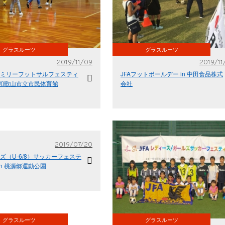
グラスルーツ
グラスルーツ
2019/11/09
2019/11
ファミリーフットサルフェスティ
JFAフットボールデー in 中田食品株式
n 和歌山市立市民体育館
会社
2019/07/20
ッズ（U-6/8）サッカーフェステ
in 桃源郷運動公園
グラスルーツ
グラスルーツ