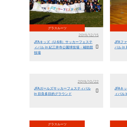
グラスルーツ
2019/12/15
JFAキッズ（U-6/8）サッカーフェステ
JFA
ィバル in 紀三井寺公園球技場・補助競
バル i
技場
2019/10/22
JFAガールズサッカーフェスティバル
JFAキ
in 目良多目的グラウンド
ィバル 
グラスルーツ