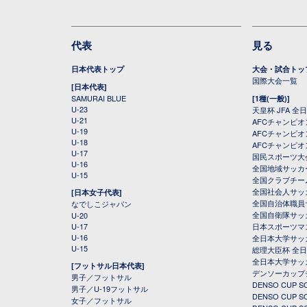
代表
見る
日本代表トップ
大会・試合トッ
国際大会一覧
[日本代表]
SAMURAI BLUE
[1種(一般)]
U-23
天皇杯 JFA 
U-21
AFCチャンピ
U-19
AFCチャンピオン
U-18
AFCチャンピオ
U-17
国民スポーツ大
U-16
全国地域サッカ
U-15
全国クラブチー
全国社会人サッ
[日本女子代表]
全国自治体職員
なでしこジャパン
全国自衛隊サッ
U-20
U-17
日本スポーツマ
U-16
全日本大学サッ
U-15
総理大臣杯 全
全日本大学サッ
[フットサル日本代表]
デンソーカップ
男子／フットサル
DENSO CUP
男子／U-19フットサル
DENSO CUP
女子／フットサル