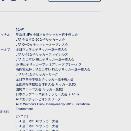
[女子]
ァイナル
皇后杯 JFA 全日本女子サッカー選手権大会
JFA 全日本O-30女子サッカー大会
JFA O-40女子サッカーオープン大会
レーオフ
全日本大学女子サッカー選手権大会
JFA U-18女子サッカーファイナルズ
JFA 全日本U-18女子サッカー選手権大会
U-18女子サッカープレミアリーグ プレーオフ
高円宮妃杯 JFA全日本U-15女子サッカー選手権大会
JFA U-15女子サッカーリーグ
全日本高等学校女子サッカー選手権大会
全国高等学校総合体育大会(サッカー競技)
国民スポーツ大会(サッカー競技)
日本クラブユース女子サッカー大会（U-18）
AFC女子チャンピオンズリーグ
AFC Women's Club Championship 2023 - Invitational
Tournament
対抗戦
[シニア]
JFA 全日本O-40サッカー大会
JFA 全日本O-50サッカー大会
JFA 全日本O-60サッカー大会