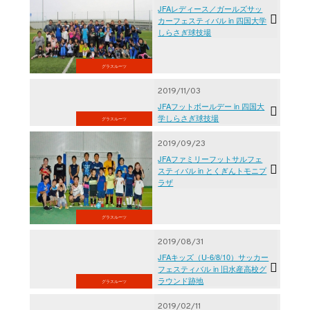
JFAレディース／ガールズサッ
カーフェスティバル in 四国大学
しらさぎ球技場
グラスルーツ
2019/11/03
JFAフットボールデー in 四国大
学しらさぎ球技場
グラスルーツ
2019/09/23
JFAファミリーフットサルフェ
スティバル in とくぎんトモニプ
ラザ
グラスルーツ
2019/08/31
JFAキッズ（U-6/8/10）サッカー
フェスティバル in 旧水産高校グ
ラウンド跡地
グラスルーツ
2019/02/11