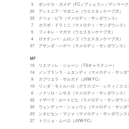
3 ボンゲカ・ガメデ（FCノアシェラン／デンマーク
20 アントニア・マポニャ（ウエスタンケープ大）
25 クツォ・ピラ（マメロディ・サンダウンス）
7 カラボ・ドラミニ（マメロディ・サンダウンス）
5 フィキレ・マガマ（ウエスタンケープ大）
4 ロナテンバ・ムロンゴ（ウエスタンケープ大）
37 アサンダ・ハデベ（マメロディ・サンダウンス）
MF
15 リエフィレ・ジェーン（TSギャラクシー）
14 ノンフランラ・ムタンディ（マメロディ・サンダ
9 ガブリエラ・サルガド（JVW FC）
10 リンダ・モトルハロ（グラスゴー・シティ／スコ
6 ノクソロ・シサヌ（マメロディ・サンダウンス）
32 イザベラ・ルートビヒ（マメロディ・サンダウン
30 ウェンディー・ションウェ（マメロディ・サンダ
23 ンタビセン・マジャ（マメロディ・サンダウンス
27 トリショ・ムペロ（JVW FC）