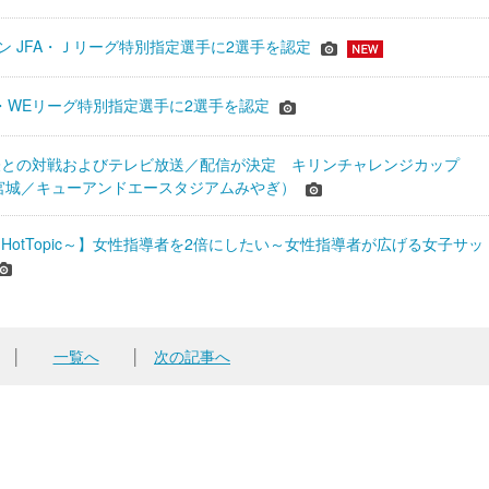
ーズン JFA・Ｊリーグ特別指定選手に2選手を認定
JFA・WEリーグ特別指定選手に2選手を認定
表との対戦およびテレビ放送／配信が決定 キリンチャレンジカップ
24＠宮城／キューアンドエースタジアムみやぎ）
HotTopic～】女性指導者を2倍にしたい～女性指導者が広げる女子サッ
│
一覧へ
│
次の記事へ