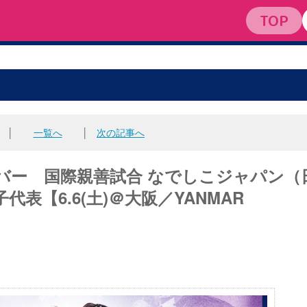
女子サッカー
TOP
│
一覧へ
│
次の記事へ
バー 国際親善試合 なでしこジャパン（
表【6.6(土)＠大阪／YANMAR