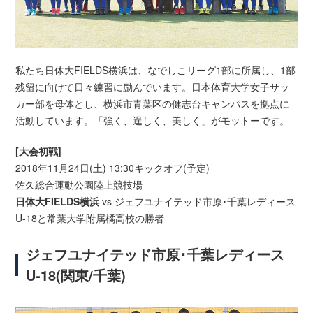
私たち日体大FIELDS横浜は、なでしこリーグ1部に所属し、1部
残留に向けて日々練習に励んでいます。日本体育大学女子サッ
カー部を母体とし、横浜市青葉区の健志台キャンパスを拠点に
活動しています。「強く、逞しく、美しく」がモットーです。
[大会初戦]
2018年11月24日(土) 13:30キックオフ(予定)
佐久総合運動公園陸上競技場
日体大FIELDS横浜
vs ジェフユナイテッド市原･千葉レディース
U-18と常葉大学附属橘高校の勝者
ジェフユナイテッド市原･千葉レディース
U-18(関東/千葉)