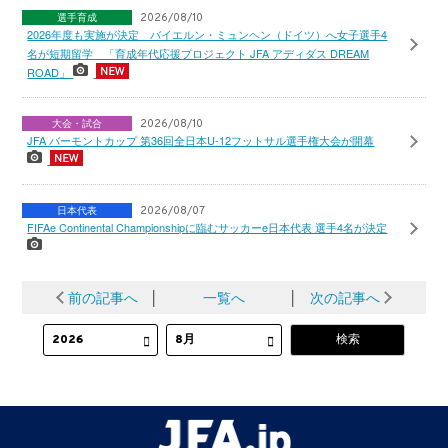
選手育成
2026/08/10
2026年度も実施が決定 バイエルン・ミュンヘン（ドイツ）へ女子選手4
名が短期留学 「育成年代応援プロジェクト JFA アディダス DREAM
ROAD」
大会・試合
2026/08/10
JFA バーモントカップ 第36回全日本U-12フットサル選手権大会が開幕
日本代表
2026/08/07
FIFAe Continental Championshipに臨むサッカーe日本代表 選手4名が決定
前の記事へ
│
一覧へ
│
次の記事へ