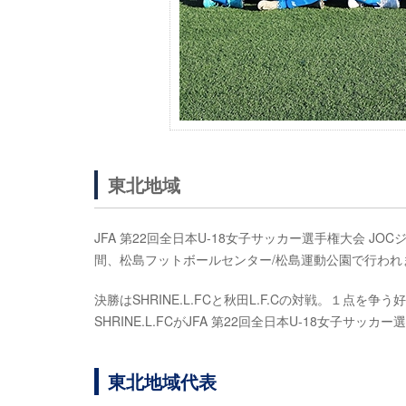
東北地域
JFA 第22回全日本U-18女子サッカー選手権大会 JO
間、松島フットボールセンター/松島運動公園で行われ
決勝はSHRINE.L.FCと秋田L.F.Cの対戦。１点を争
SHRINE.L.FCがJFA 第22回全日本U-18女子サ
東北地域代表