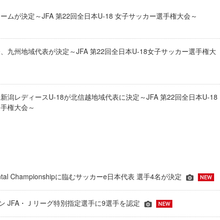
ームが決定～JFA 第22回全日本U-18 女子サッカー選手権大会～
、九州地域代表が決定～JFA 第22回全日本U-18女子サッカー選手権大
潟レディースU-18が北信越地域代表に決定～JFA 第22回全日本U-18
選手権大会～
inental Championshipに臨むサッカーe日本代表 選手4名が決定
ーズン JFA・Ｊリーグ特別指定選手に9選手を認定