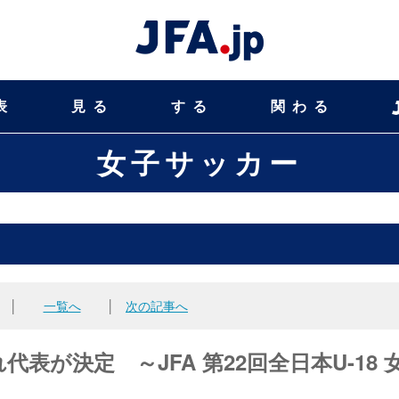
表
見る
する
関わる
女子サッカー
│
一覧へ
│
次の記事へ
が決定 ～JFA 第22回全日本U-18 