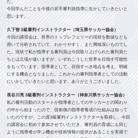
た。
今回学んだことを今後の若手審判員指導に生かしていきたいと
思います。
久下智 2級審判インストラクター（埼玉県サッカー協会）
今回の講習会は、世界のトップレフェリーの現状を数値なども
用いて分析されていて、わかりやすく、また興味深いものでし
た。現状で私が指導する審判員は今回取り上げられた審判員た
ちとは立場が違いますが、いずれこうした世界を目指す可能性
をもっています。指導者として、目指すべき地点を考え、明確
にする機会となりました。これからの審判指導者としての活動
にいかしていきたいと思います。ありがとうございました。
長谷川亮 3級審判インストラクター（神奈川県サッカー協会）
私の審判活動のスタートが指導者としてのサッカーとの関わり
の中から始まったので、技術側の指導者養成の仕組みは知って
いたのですが、この度3級審判インストラクターを取得し、今回
の講習会に初めて参加させていただき、審判員の育成にも同じ
ように指導者が学ぶ機会や技術情報の提供があることを実感で