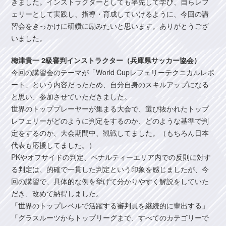
きました。インストラクターとしても率先して学び、自らレフ
ェリーとして実践し、指導・育成していけるように、今回の講
習会をきっかけに研鑽に励みたいと思います。ありがとうござ
いました。
梅津貴一 2級審判インストラクター（兵庫県サッカー協会）
今回の講習会のテーマが「World Cupレフェリーテクニカルレポ
ート」という内容だったため、自分自身のスキルアップになる
と思い、参加させていただきました。
世界のトッププレーヤーが集まる大会で、選び抜かれたトップ
レフェリーがどのように判定をするのか、どのような基準で判
定をするのか、大会期間中、観戦してました。（もちろん日本
代表も応援してました。）
PKやオフサイドの判定、ペナルティーエリア内での反則に対す
る判定は、的確で一貫した判定という印象を感じましたが、今
回の講習で、具体的な例を挙げて分かりやすく解説をしていた
だき、改めて納得しました。
「世界のトップレベルで活躍する審判員を継続的に輩出する」
「グラスルーツからトップリーグまで、すべてのカテゴリーで