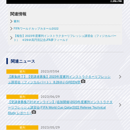
関連情報
審判
FIFAワールドカップカタール2022
【報告】2023年度審判インストラクターリフレッシュ講習会（フィジカルパー
ト） 4/29＠高円宮記念JFA夢フィールド
関連ニュース
審判
2023/07/04
【募集終了】【受講者募集】2023年度審判インストラクターリフレッシ
ュ講習会（フィジカルパート） 8.26＠J-GREEN堺
審判
2023/06/29
【受講者募集7/31＠オンライン】(追加開催)2023年度審判インストラクタ
ーリフレッシュ講習会(FIFA World Cup Qatar2022 Referee Technical
Study レポート)
審判
2023/05/29