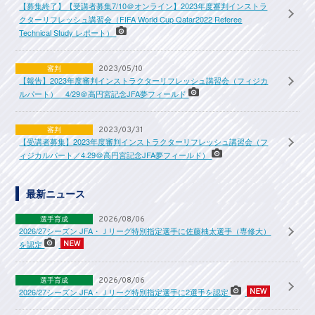
【募集終了】【受講者募集7/10＠オンライン】2023年度審判インストラ
クターリフレッシュ講習会（FIFA World Cup Qatar2022 Referee
Technical Study レポート）
審判
2023/05/10
【報告】2023年度審判インストラクターリフレッシュ講習会（フィジカ
ルパート） 4/29＠高円宮記念JFA夢フィールド
審判
2023/03/31
【受講者募集】2023年度審判インストラクターリフレッシュ講習会（フ
ィジカルパート／4.29＠高円宮記念JFA夢フィールド）
最新ニュース
選手育成
2026/08/06
2026/27シーズン JFA・Ｊリーグ特別指定選手に佐藤柚太選手（専修大）
を認定
選手育成
2026/08/06
2026/27シーズン JFA・Ｊリーグ特別指定選手に2選手を認定