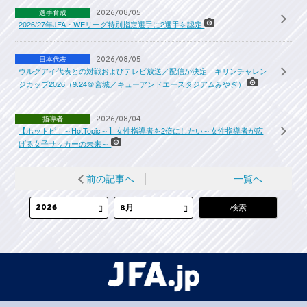
選手育成
2026/08/05
2026/27年JFA・WEリーグ特別指定選手に2選手を認定
日本代表
2026/08/05
ウルグアイ代表との対戦およびテレビ放送／配信が決定 キリンチャレン
ジカップ2026（9.24＠宮城／キューアンドエースタジアムみやぎ）
指導者
2026/08/04
【ホットピ！～HotTopic～】女性指導者を2倍にしたい～女性指導者が広
げる女子サッカーの未来～
前の記事へ
│
一覧へ