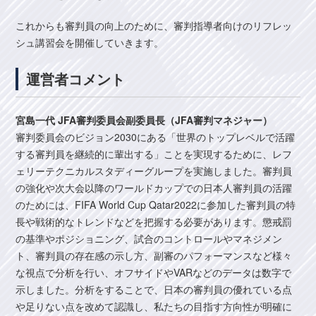
これからも審判員の向上のために、審判指導者向けのリフレッ
シュ講習会を開催していきます。
運営者コメント
宮島一代 JFA審判委員会副委員長（JFA審判マネジャー）
審判委員会のビジョン2030にある「世界のトップレベルで活躍
する審判員を継続的に輩出する」ことを実現するために、レフ
ェリーテクニカルスタディーグループを実施しました。審判員
の強化や次大会以降のワールドカップでの日本人審判員の活躍
のためには、FIFA World Cup Qatar2022に参加した審判員の特
長や戦術的なトレンドなどを把握する必要があります。懲戒罰
の基準やポジショニング、試合のコントロールやマネジメン
ト、審判員の存在感の示し方、副審のパフォーマンスなど様々
な視点で分析を行い、オフサイドやVARなどのデータは数字で
示しました。分析をすることで、日本の審判員の優れている点
や足りない点を改めて認識し、私たちの目指す方向性が明確に