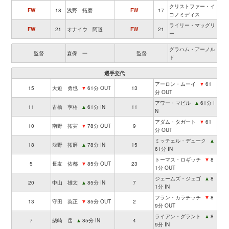
クリストファー・イ
FW
18
浅野 拓磨
FW
17
コノミディス
ライリー・マッグリ
FW
21
オナイウ 阿道
FW
21
ー
グラハム・アーノル
監督
森保 一
監督
ド
選手交代
アーロン・ムーイ
▼
61
15
大迫 勇也
▼
61分 OUT
13
分 OUT
アワー・マビル
▲
61分 I
11
古橋 亨梧
▲
61分 IN
11
N
アダム・タガート
▼
61
10
南野 拓実
▼
78分 OUT
9
分 OUT
ミッチェル・デューク
▲
18
浅野 拓磨
▲
78分 IN
15
61分 IN
トーマス・ロギッチ
▼
8
5
長友 佑都
▼
85分 OUT
23
1分 OUT
ジェームズ・ジェゴ
▲
8
20
中山 雄太
▲
85分 IN
7
1分 IN
フラン・カラチッチ
▼
8
13
守田 英正
▼
85分 OUT
2
9分 OUT
ライアン・グラント
▲
8
7
柴崎 岳
▲
85分 IN
4
9分 IN