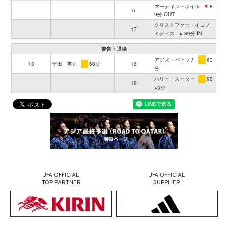
マーティン・ボイル
▼
8
6
9分 OUT
クリストファー・イコノ
17
ミディス
▲
89分 IN
警告・退場
アジズ・ベヒッチ
63
13
守田 英正
68分
16
分
ハリー・スーター
90
19
+3分
JFA OFFICIAL
JFA OFFICIAL
TOP PARTNER
SUPPLIER