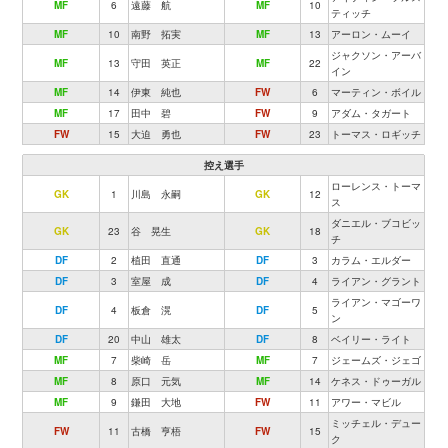
MF
6
遠藤 航
MF
10
ティッチ
MF
10
南野 拓実
MF
13
アーロン・ムーイ
ジャクソン・アーバ
MF
13
守田 英正
MF
22
イン
MF
14
伊東 純也
FW
6
マーティン・ボイル
MF
17
田中 碧
FW
9
アダム・タガート
FW
15
大迫 勇也
FW
23
トーマス・ロギッチ
控え選手
ローレンス・トーマ
GK
1
川島 永嗣
GK
12
ス
ダニエル・ブコビッ
GK
23
谷 晃生
GK
18
チ
DF
2
植田 直通
DF
3
カラム・エルダー
DF
3
室屋 成
DF
4
ライアン・グラント
ライアン・マゴーワ
DF
4
板倉 滉
DF
5
ン
DF
20
中山 雄太
DF
8
ベイリー・ライト
MF
7
柴崎 岳
MF
7
ジェームズ・ジェゴ
MF
8
原口 元気
MF
14
ケネス・ドゥーガル
MF
9
鎌田 大地
FW
11
アワー・マビル
ミッチェル・デュー
FW
11
古橋 亨梧
FW
15
ク