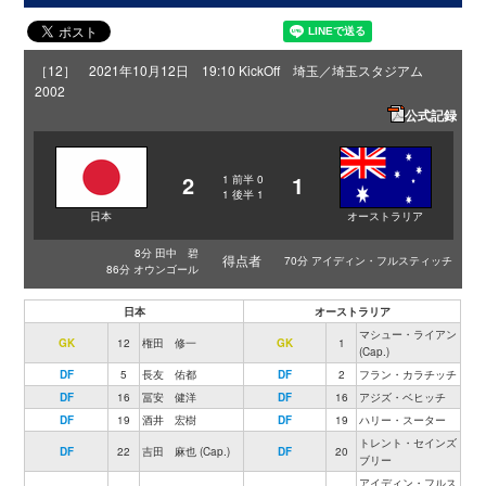
［12］ 2021年10月12日 19:10 KickOff 埼玉／埼玉スタジアム
2002
公式記録
2
1
1
前半
0
1
後半
1
日本
オーストラリア
8分 田中 碧
得点者
70分 アイディン・フルスティッチ
86分 オウンゴール
日本
オーストラリア
マシュー・ライアン
GK
12
権田 修一
GK
1
(Cap.)
DF
5
長友 佑都
DF
2
フラン・カラチッチ
DF
16
冨安 健洋
DF
16
アジズ・ベヒッチ
DF
19
酒井 宏樹
DF
19
ハリー・スーター
トレント・セインズ
DF
22
吉田 麻也 (Cap.)
DF
20
ブリー
アイディン・フルス