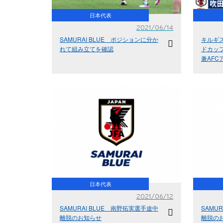
日本代表
2021/06/14
SAMURAI BLUE ポジションに分か
キルギス
れて組み立てを確認
ドカップ
兼AFC
日本代表
2021/06/12
SAMURAI BLUE 南野拓実選手途中
SAMU
離脱のお知らせ
離脱の