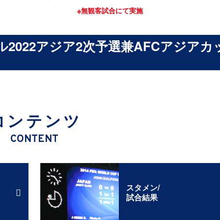
※無観客試合にて実施
ル2022アジア2次予選兼AFCアジアカ
コンテンツ
CONTENT
スタメン/
試合結果