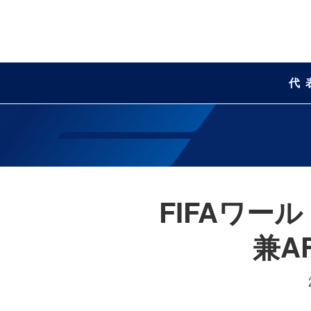
代
FIFAワー
兼A