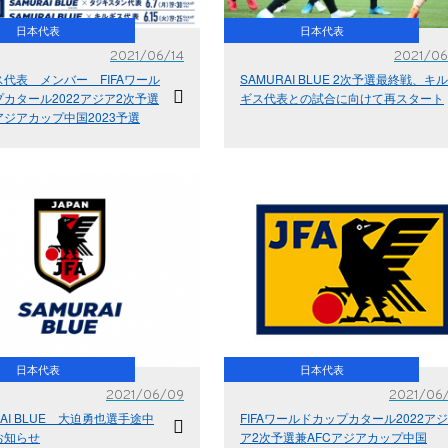
日本代表
日本代表
2021/06/14
2021/06
代表 メンバー FIFAワール
SAMURAI BLUE 2次予選最終戦、キル
カタール2022アジア2次予選
ギス代表との試合に向けて再スタート
アジアカップ中国2023予選
日本代表
日本代表
2021/06/09
2021/06
RAI BLUE 大迫勇也選手途中
FIFAワールドカップカタール2022アジ
お知らせ
ア2次予選兼AFCアジアカップ中国