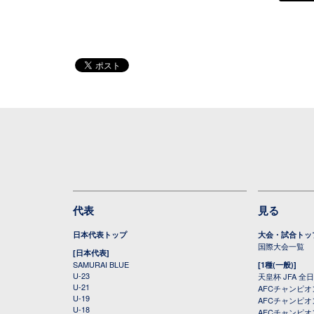
代表
見る
日本代表トップ
大会・試合トッ
国際大会一覧
[日本代表]
SAMURAI BLUE
[1種(一般)]
U-23
天皇杯 JFA 
U-21
AFCチャンピ
U-19
AFCチャンピオン
U-18
AFCチャンピオ