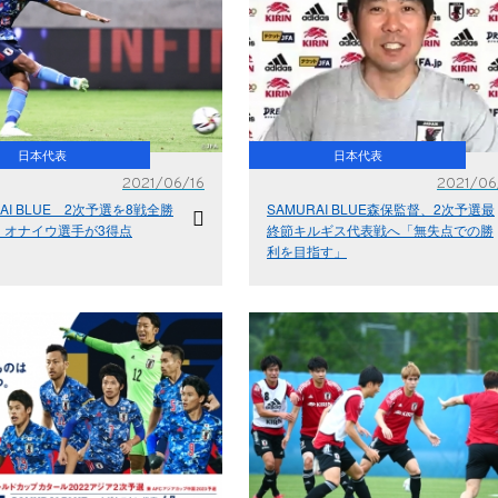
日本代表
日本代表
2021/06/16
2021/06
RAI BLUE 2次予選を8戦全勝
SAMURAI BLUE森保監督、2次予選最
、オナイウ選手が3得点
終節キルギス代表戦へ「無失点での勝
利を目指す」