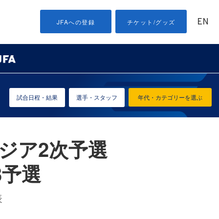
EN
JFAへの登録
チケット/グッズ
試合日程・結果
選手・スタッフ
年代・カテゴリーを選ぶ
アジア2次予選
3予選
表