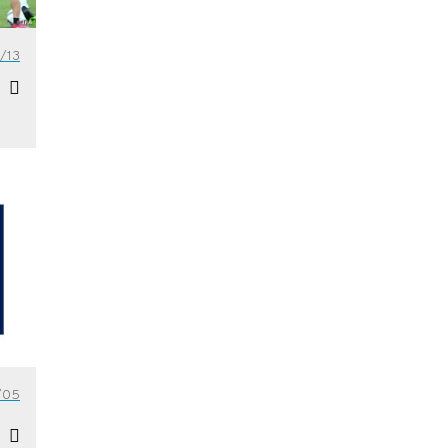
/13
/05