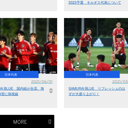
2023予選 キルギス代表について
日本代表
日本代表
2021/06/01
2021/05
RAI BLUE 国内組が合流、海
SAMURAI BLUE リフレッシュのは
練習に熱視線
ずが大盛り上がり！
MORE