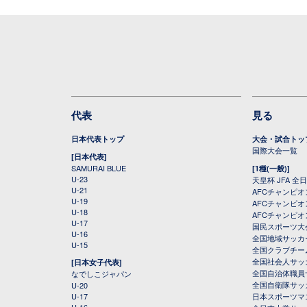
代表
見る
日本代表トップ
大会・試合トッ
国際大会一覧
[日本代表]
SAMURAI BLUE
[1種(一般)]
U-23
天皇杯 JFA 
U-21
AFCチャンピ
U-19
AFCチャンピオン
U-18
AFCチャンピオ
U-17
国民スポーツ大
U-16
全国地域サッカ
U-15
全国クラブチー
全国社会人サッ
[日本女子代表]
全国自治体職員
なでしこジャパン
全国自衛隊サッ
U-20
U-17
日本スポーツマ
U-16