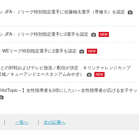
シーズン JFA・Ｊリーグ特別指定選手に佐藤柚太選手（専修大）を認定
ーズン JFA・Ｊリーグ特別指定選手に2選手を認定
JFA・WEリーグ特別指定選手に2選手を認定
表との対戦およびテレビ放送／配信が決定 キリンチャレンジカップ
24＠宮城／キューアンドエースタジアムみやぎ）
HotTopic～】女性指導者を2倍にしたい～女性指導者が広げる女子サッ
│
一覧へ
│
次の記事へ