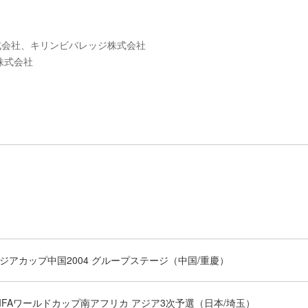
式会社、キリンビバレッジ株式会社
株式会社
アジアカップ中国2004 グループステージ（中国/重慶）
0FIFAワールドカップ南アフリカ アジア3次予選（日本/埼玉）