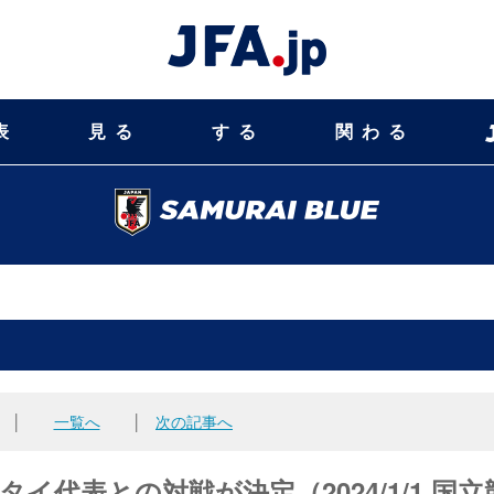
表
見る
する
関わる
│
一覧へ
│
次の記事へ
 タイ代表との対戦が決定（2024/1/1 国立