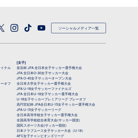
ソーシャルメディア一覧
[女子]
ァイナル
皇后杯 JFA 全日本女子サッカー選手権大会
JFA 全日本O-30女子サッカー大会
JFA O-40女子サッカーオープン大会
レーオフ
全日本大学女子サッカー選手権大会
JFA U-18女子サッカーファイナルズ
JFA 全日本U-18女子サッカー選手権大会
U-18女子サッカープレミアリーグ プレーオフ
高円宮妃杯 JFA全日本U-15女子サッカー選手権大会
JFA U-15女子サッカーリーグ
全日本高等学校女子サッカー選手権大会
全国高等学校総合体育大会(サッカー競技)
国民スポーツ大会(サッカー競技)
日本クラブユース女子サッカー大会（U-18）
AFC女子チャンピオンズリーグ