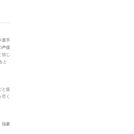
本選手
の声援
と信じ
をと
だと捉
を尽く
。強豪