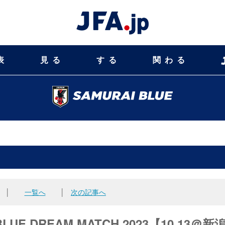
表
見る
する
関わる
│
一覧へ
│
次の記事へ
E DREAM MATCH 2023【10.13＠新