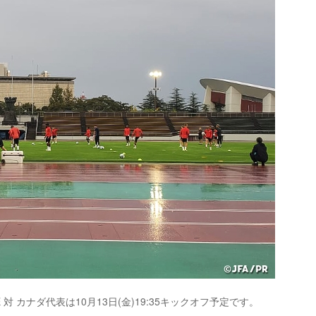
I BLUE 対 カナダ代表は10月13日(金)19:35キックオフ予定です。