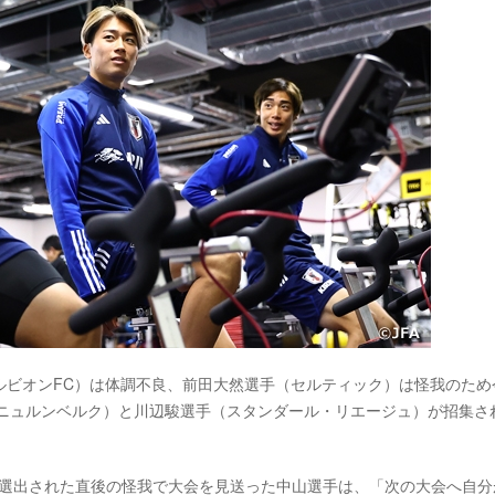
ルビオンFC）は体調不良、前田大然選手（セルティック）は怪我のため
Cニュルンベルク）と川辺駿選手（スタンダール・リエージュ）が招集さ
ーに選出された直後の怪我で大会を見送った中山選手は、「次の大会へ自分