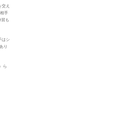
を交え
ら相手
練習も
手はシ
あり
）ら
。