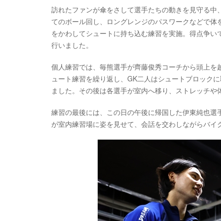
訪れたファンが傘をさして選手たちの動きを見守る中
てのボール回し、ロングレンジのパスワークなどで体を
をかわしてシュートに持ち込む練習を実施。得点争いで
行いました。
個人練習では、毎熊選手が齊藤俊秀コーチから頭上を
ュート練習を繰り返し、GK二人はシュートブロック
ました。その後は各選手が室内へ移り、ストレッチや
練習の最後には、この日の午後に帰国した伊東純也選
が室内練習場に姿を見せて、会話を交わしながらバイ