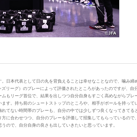
す。日本代表として日の丸を背負えることは幸せなことなので、噛み締
オンズリーグ）のプレーによって評価されたところがあったのですが、自
ームもリーグ首位で、結果を出しつつ自分自身もすごく高めながらプレ
います。持ち前のシュートストップのところや、相手がボールを持って
触れてない時間帯のプレーも、自分の中では少しずつ良くなってきてる
り方に合わせつつ、自分のプレーを評価して招集してもらっているので
思うので、自分自身の良さも出していきたいと思っています。