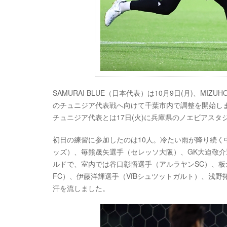
SAMURAI BLUE（日本代表）は10月9日(月)、MIZU
のチュニジア代表戦へ向けて千葉市内で調整を開始しま
チュニジア代表とは17日(火)に兵庫県のノエビアスタ
初日の練習に参加したのは10人。冷たい雨が降り続
ッズ）、毎熊晟矢選手（セレッソ大阪）、GK大迫敬介
ルドで、室内では谷口彰悟選手（アルラヤンSC）、板
FC）、伊藤洋輝選手（VfBシュツットガルト）、浅野
汗を流しました。