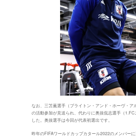
なお、三笘薫選手（ブライトン・アンド・ホーヴ・ア
の活動参加が見送られ、代わりに奥抜侃志選手（1.F
した。奥抜選手は今回が代表初選出です。
昨年のFIFAワールドカップカタール2022のメンバ