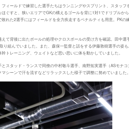
、フィールドで練習した選手たちはランニングやスプリント、スタッフ
ほぐすと、狭いエリアでGKの構えるゴールを背に1対1でドリブルか
敗れた2選手にはフィールドを全力疾走するペナルティも用意。PKの
越えて背後に出たボールの処理やクロスボールの受け方を確認。田中選
に取り組んでいました。また、森保一監督と話をする伊藤敦樹選手の姿も
体幹トレーニング、ウェイトなど思い思いに体を動かしていました。
手とスタッド・ランスで同僚の中村敬斗選手、南野拓実選手（ASモナコ
クマシーンで汗を流すなどリラックスした様子で調整に努めていました