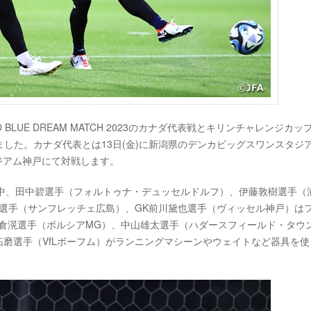
HO BLUE DREAM MATCH 2023のカナダ代表戦とキリンチャレンジカップ
した。カナダ代表とは13日(金)に新潟県のデンカビッグスワンスタジ
ジアム神戸にて対戦します。
く中、田中碧選手（フォルトゥナ・デュッセルドルフ）、伊藤敦樹選手（
選手（サンフレッチェ広島）、GK前川黛也選手（ヴィッセル神戸）は
倉滉選手（ボルシアMG）、中山雄太選手（ハダースフィールド・タウ
拓磨選手（VfLボーフム）がランニングマシーンやウェイトなど器具を使