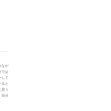
めなが
分では
ーして
いると
と思う
、自分