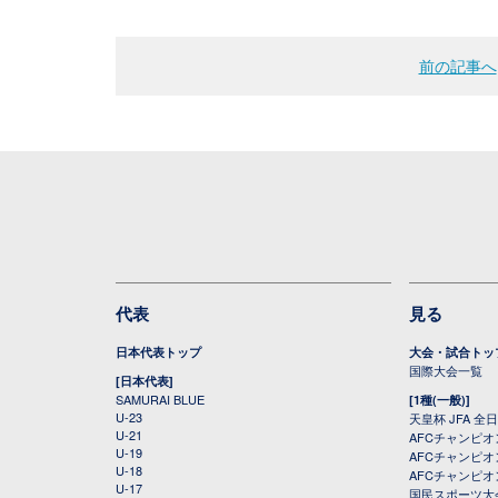
前の記事へ
代表
見る
日本代表トップ
大会・試合トッ
国際大会一覧
[日本代表]
SAMURAI BLUE
[1種(一般)]
U-23
天皇杯 JFA 
U-21
AFCチャンピ
U-19
AFCチャンピオン
U-18
AFCチャンピオ
U-17
国民スポーツ大