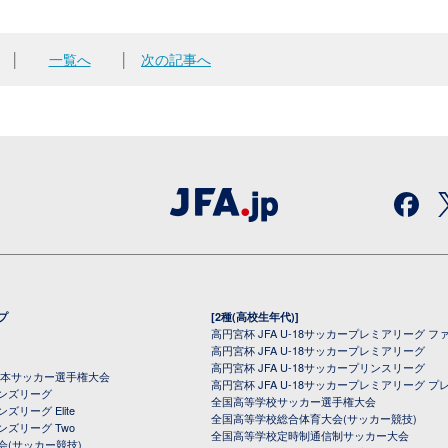
│
一覧へ
│
次の記事へ
プ
[2種(高校生年代)]
高円宮杯 JFA U-18サッカープレミアリーグ フ
高円宮杯 JFA U-18サッカープレミアリーグ
高円宮杯 JFA U-18サッカープリンスリーグ
全日本サッカー選手権大会
高円宮杯 JFA U-18サッカープレミアリーグ プ
オンズリーグ
全国高等学校サッカー選手権大会
ズリーグ Elite
全国高等学校総合体育大会(サッカー競技)
ンズリーグ Two
全国高等学校定時制通信制サッカー大会
会(サッカー競技)