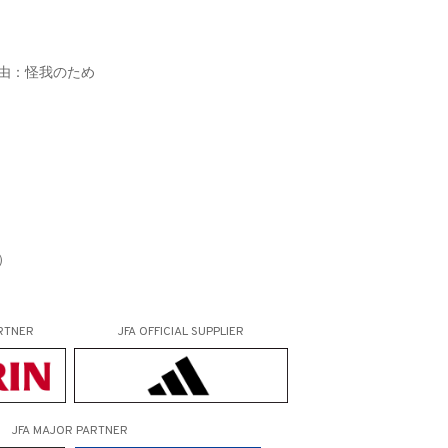
理由：怪我のため
）
RTNER
JFA OFFICIAL
SUPPLIER
JFA MAJOR PARTNER