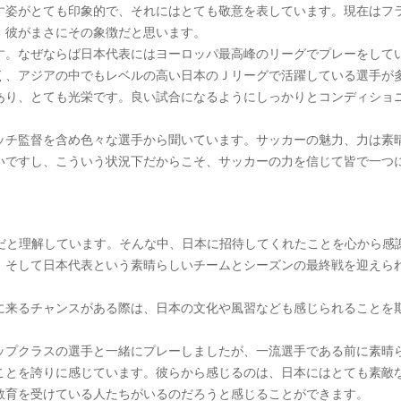
す姿がとても印象的で、それにはとても敬意を表しています。現在はフ
、彼がまさにその象徴だと思います。
す。なぜならば日本代表にはヨーロッパ最高峰のリーグでプレーをして
く、アジアの中でもレベルの高い日本のＪリーグで活躍している選手が
あり、とても光栄です。良い試合になるようにしっかりとコンディショ
ッチ監督を含め色々な選手から聞いています。サッカーの魅力、力は素
いですし、こういう状況下だからこそ、サッカーの力を信じて皆で一つ
深刻だと理解しています。そんな中、日本に招待してくれたことを心から感
、そして日本代表という素晴らしいチームとシーズンの最終戦を迎えら
に来るチャンスがある際は、日本の文化や風習なども感じられることを
ップクラスの選手と一緒にプレーしましたが、一流選手である前に素晴
ことを誇りに感じています。彼らから感じるのは、日本にはとても素敵
教育を受けている人たちがいるのだろうと感じることができます。