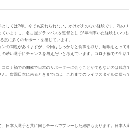
手としては7年。今でも忘れられない、かけがえのない経験です。私の
っていますし、名古屋グランパスを監督として6年間率いた経験もいつ
来る度に多くのサポートを感じています。
ョンの問題がありますが、今回はしっかりと食事を取り、睡眠をとって
くの若い選手にチャンスを与えたいと考えています。コロナ禍での生活
。コロナ禍での開催で日本のサポーターに会うことができないのは残念
せん。次回日本に来るときまでには、これまでのライフスタイルに戻っ
て、日本人選手と共に同じチームでプレーした経験もあります。日本人