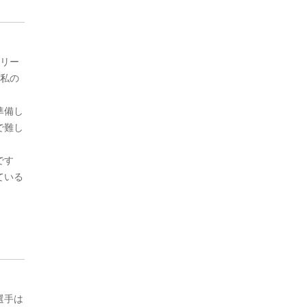
Ｊリー
も私の
準備し
で難し
です
ている
選手は