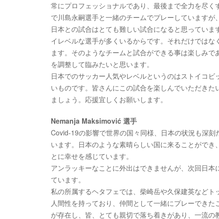
常にプロフェッショナルであり、最後まで全力を尽く
で川島永嗣選手と一緒のチームでプレーしていますが
日本との試合はとても難しい試合になると思っていま
イレベルな選手が多くいるからです。それだけではな
ます。そのようなチームと試合ができる事は楽しみで
を調整して臨みたいと思います。
日本でのサッカー人気やレベルというのはストイコビ
いものです。皆さんにこの試合を楽しんでいただきた
ましょう。応援宜しくお願いします。
Nemanja Maksimović 選手
Covid-19の影響で世界の国々同様、日本の状況も
います。日本のような素晴らしい国に来ることができ
とに幸せを感じています。
アンラッキーなことに外出はできませんが、次回日本
ています。
私の所属するヘタフェでは、柴崎岳や久保建英などト
人間性を持っており、仲間として一緒にプレーできた
が存在し、皆、とても親切で落ち着きがあり、一流の