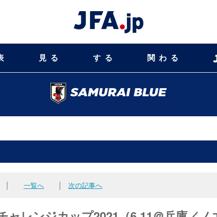
表
見る
する
関わる
│
一覧へ
│
次の記事へ
ャレンジカップ2021（6.11＠兵庫／ノ