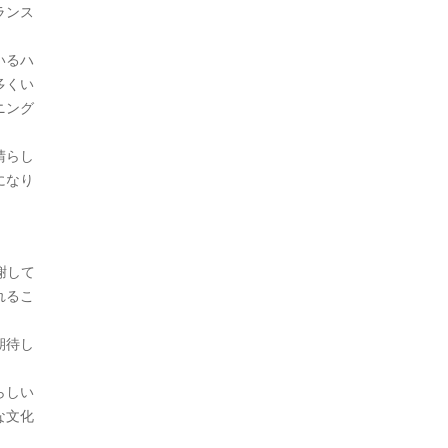
ランス
いるハ
多くい
ニング
晴らし
になり
謝して
れるこ
期待し
らしい
な文化