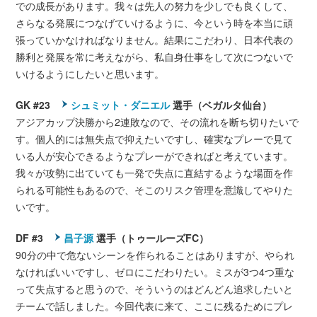
での成長があります。我々は先人の努力を少しでも良くして、
さらなる発展につなげていけるように、今という時を本当に頑
張っていかなければなりません。結果にこだわり、日本代表の
勝利と発展を常に考えながら、私自身仕事をして次につないで
いけるようにしたいと思います。
GK #23
シュミット・ダニエル
選手（ベガルタ仙台）
アジアカップ決勝から2連敗なので、その流れを断ち切りたいで
す。個人的には無失点で抑えたいですし、確実なプレーで見て
いる人が安心できるようなプレーができればと考えています。
我々が攻勢に出ていても一発で失点に直結するような場面を作
られる可能性もあるので、そこのリスク管理を意識してやりた
いです。
DF #3
昌子源
選手（トゥールーズFC）
90分の中で危ないシーンを作られることはありますが、やられ
なければいいですし、ゼロにこだわりたい。ミスが3つ4つ重な
って失点すると思うので、そういうのはどんどん追求したいと
チームで話しました。今回代表に来て、ここに残るためにプレ