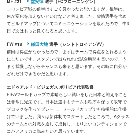
MF #21
堂安律
選手（FCフローニンゲン）
コロンビア戦の前半はすごく良かったと思いますが、後半は。
何か変化を加えないといけないと考えました。柴崎選手を含め
てビルドアップについてコミュニケーションを取れたので、中3
日で次はもっと良くなると思います。
FW #18
鎌田大地
選手（シントトロイデンVV）
前回は得点がなかったので、まずはチームで得点をとれるよう
にしたいです。スタメンで出られれば試合時間も長いので、う
まく我慢しながらチャンスも来ると思います。その時に自分が
どれだけできるかだと思います。
エドゥアルド・ビジェガス ボリビア代表監督
FIFAワールドカップで素晴らしい戦いをした日本と戦えること
は非常に光栄です。日本は選手もチームも秩序を保って攻守で
ブロックを作ってプレーし、ワールドカップでも積極的に仕掛
けていました。我々は新体制でスタートしたところで、Aクラス
のチームとの対戦を通して成長し、よりよいコンディションで
コパアメリカに臨みたいと思っています。