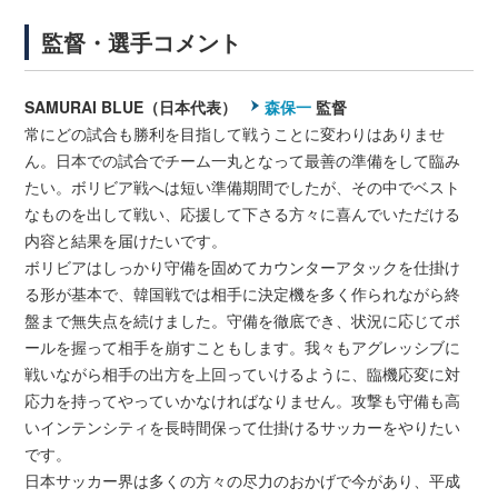
監督・選手コメント
SAMURAI BLUE（日本代表）
森保一
監督
常にどの試合も勝利を目指して戦うことに変わりはありませ
ん。日本での試合でチーム一丸となって最善の準備をして臨み
たい。ボリビア戦へは短い準備期間でしたが、その中でベスト
なものを出して戦い、応援して下さる方々に喜んでいただける
内容と結果を届けたいです。
ボリビアはしっかり守備を固めてカウンターアタックを仕掛け
る形が基本で、韓国戦では相手に決定機を多く作られながら終
盤まで無失点を続けました。守備を徹底でき、状況に応じてボ
ールを握って相手を崩すこともします。我々もアグレッシブに
戦いながら相手の出方を上回っていけるように、臨機応変に対
応力を持ってやっていかなければなりません。攻撃も守備も高
いインテンシティを長時間保って仕掛けるサッカーをやりたい
です。
日本サッカー界は多くの方々の尽力のおかげで今があり、平成