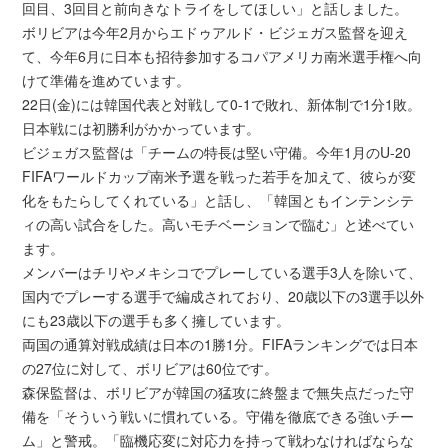
回目、3回目と前向きなトライをしてほしい」と話しました。
ボリビアは今年2月からエドゥアルド・ビジェガス監督を迎え
て、今年6月に日本も招待参加するコパアメリカ南米選手権へ向
けて準備を進めています。
22日(金)には韓国代表と対戦して0-1で敗れ、新体制で1分1敗。
日本戦には初勝利がかかっています。
ビジェガス監督は「チームの特長は堅い守備。今年1月のU-20
FIFAワールドカップ南米予選を戦った若手を加えて、彼らが変
化をもたらしてくれている」と話し、「韓国ともインテンシテ
ィの高い試合をした。高いモチベーションで臨む」と述べてい
ます。
メンバーはチリやメキシコでプレーしている選手3人を除いて、
国内でプレーする選手で編成されており、20歳以下の3選手以外
にも23歳以下の選手も多く擁しています。
両国の通算対戦成績は日本の1勝1分。FIFAランキングでは日本
の27位に対して、ボリビアは60位です。
森保監督は、ボリビアが韓国の猛攻に終盤まで無失点だった守
備を「そういう戦いに慣れている。守備を徹底できる強いチー
ム」と警戒。「臨機応変に対応力を持って戦わなければならな