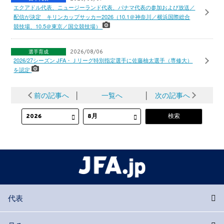
エクアドル代表、ニュージーランド代表、パナマ代表の参加および放送／
配信が決定 キリンカップサッカー2026（10.1＠神奈川／横浜国際総合
競技場、10.5＠東京／国立競技場）
選手育成
2026/08/06
2026/27シーズン JFA・Ｊリーグ特別指定選手に佐藤柚太選手（専修大）
を認定
前の記事へ
│
一覧へ
│
次の記事へ
代表