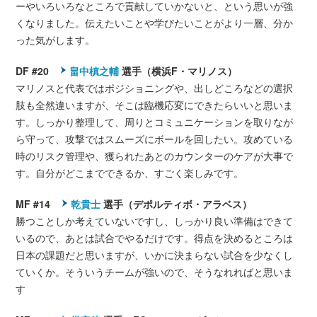
ーやいろいろなところで貢献していかないと、という思いが強
くなりました。伝えたいことや学びたいことがより一層、分か
った気がします。
DF #20
畠中槙之輔
選手（横浜F・マリノス）
マリノスと代表ではポジショニングや、出しどころなどの選択
肢も全然違いますが、そこは臨機応変にできたらいいと思いま
す。しっかり整理して、周りとコミュニケーションを取りなが
ら守って、攻撃ではスムーズにボールを回したい。攻めている
時のリスク管理や、獲られたあとのカウンターのケアが大事で
す。自分がどこまでできるか、すごく楽しみです。
MF #14
乾貴士
選手（デポルティボ・アラベス）
勝つことしか考えていないですし、しっかり良い準備はできて
いるので、あとは試合でやるだけです。得点を決めるところは
日本の課題だと思いますが、いかに決まらない試合を少なくし
ていくか。そういうチームが強いので、そうなれればと思いま
す