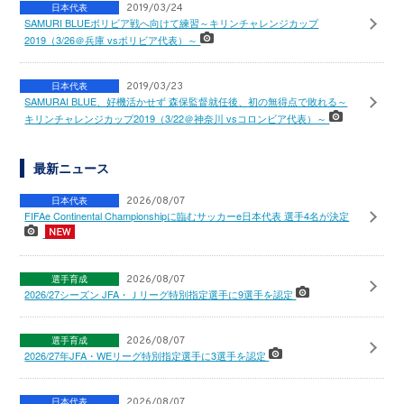
日本代表
2019/03/24
SAMURI BLUEボリビア戦へ向けて練習～キリンチャレンジカップ
2019（3/26＠兵庫 vsボリビア代表）～
日本代表
2019/03/23
SAMURAI BLUE、好機活かせず 森保監督就任後、初の無得点で敗れる～
キリンチャレンジカップ2019（3/22＠神奈川 vsコロンビア代表）～
最新ニュース
日本代表
2026/08/07
FIFAe Continental Championshipに臨むサッカーe日本代表 選手4名が決定
選手育成
2026/08/07
2026/27シーズン JFA・Ｊリーグ特別指定選手に9選手を認定
選手育成
2026/08/07
2026/27年JFA・WEリーグ特別指定選手に3選手を認定
日本代表
2026/08/07