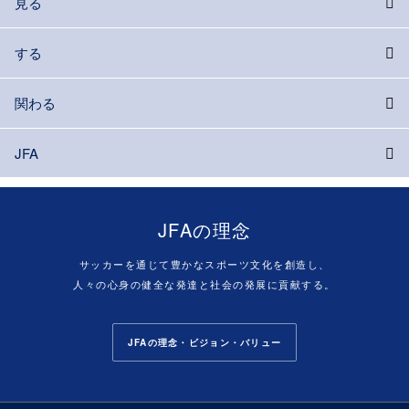
見る
する
関わる
JFA
JFAの理念
サッカーを通じて豊かなスポーツ文化を創造し、
人々の心身の健全な発達と社会の発展に貢献する。
JFAの理念・ビジョン・バリュー