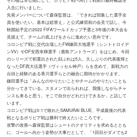
入念に行いました。
先発メンバーについて森保監督は、「できれば招集した選手全
員を使いたい。基本は総替え」と公式練習前の会見で話し、今
秋開始予定の2022 FIFAワールドカップ予選と3年後の本大会を
見据えて、チームの底上げをさらに進めたい意向です。
コロンビア戦に交代出場したFW鎌田大地選手（シントトロイデ
ンVV）やDF安西幸輝選手（鹿島アントラーズ）をはじめ、今回
のシリーズで初選出された顔ぶれは5人。久しぶりの代表復帰と
なったDF西大伍選手（ヴィッセル神戸）らを含めて、新戦力の
台頭と経験のある香川選手らとの融合に期待がかかります。
鎌田選手は「みんなのやりたいことやチームのやりたいことも
分かってきている。スタメンで出られれば、我慢しながらチャ
ンスも来ると思う。そこで自分がどれだけできるか」と話して
います。
コロンビア戦は0-1で敗れたSAMURAI BLUE、平成最後の代表
戦となるボリビア戦は勝利で終えたいところです。
攻撃の改善へ森保監督はシュートのクオリティを求めるととも
に、ゴールへ向かう姿勢が大事だとして、「1回目がダメでも2