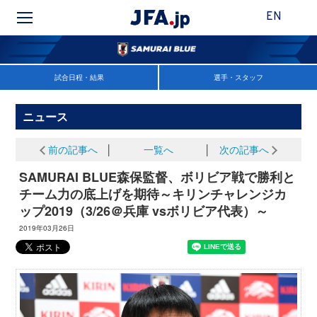
EN
試合日程・結果
選手・スタッフ
ニュース
前の記事へ
│
一覧へ
│
次の記事へ
SAMURAI BLUE森保監督、ボリビア戦で勝利と
チーム力の底上げを期待～キリンチャレンジカ
ップ2019（3/26＠兵庫 vsボリビア代表）～
2019年03月26日