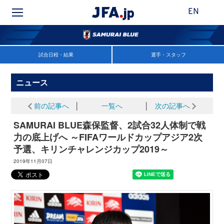
EN
試合日程・結果
選手・スタッフ
ニュース
前の記事へ
│
一覧へ
│
次の記事へ
SAMURAI BLUE森保監督、2試合32人体制で戦
力の底上げへ ～FIFAワールドカップアジア2次
予選、キリンチャレンジカップ2019～
2019年11月07日