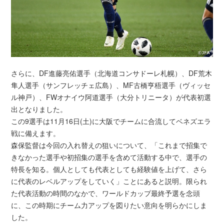
さらに、DF進藤亮佑選手（北海道コンサドーレ札幌）、DF荒木
隼人選手（サンフレッチェ広島）、MF古橋亨梧選手（ヴィッセ
ル神戸）、FWオナイウ阿道選手（大分トリニータ）が代表初選
出となりました。
この9選手は11月16日(土)に大阪でチームに合流してベネズエラ
戦に備えます。
森保監督は今回の入れ替えの狙いについて、「これまで招集で
きなかった選手や初招集の選手を含めて活動する中で、選手の
特長を知る。個人としても代表としても経験値を上げて、さら
に代表のレベルアップをしていく」ことにあると説明。限られ
た代表活動の時間のなかで、ワールドカップ最終予選を念頭
に、この時期にチーム力アップを図りたい意向を明らかにしま
した。