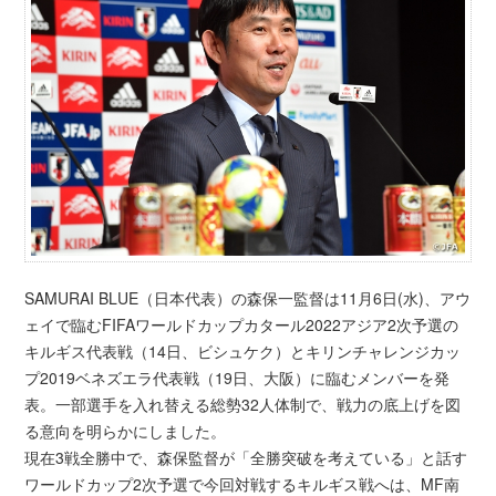
SAMURAI BLUE（日本代表）の森保一監督は11月6日(水)、アウ
ェイで臨むFIFAワールドカップカタール2022アジア2次予選の
キルギス代表戦（14日、ビシュケク）とキリンチャレンジカッ
プ2019ベネズエラ代表戦（19日、大阪）に臨むメンバーを発
表。一部選手を入れ替える総勢32人体制で、戦力の底上げを図
る意向を明らかにしました。
現在3戦全勝中で、森保監督が「全勝突破を考えている」と話す
ワールドカップ2次予選で今回対戦するキルギス戦へは、MF南