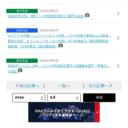
選手育成
2026/08/07
2026/27年JFA・WEリーグ特別指定選手に3選手を認定
日本代表
2026/08/07
エクアドル代表、ニュージーランド代表、パナマ代表の参加および放送／
配信が決定 キリンカップサッカー2026（10.1＠神奈川／横浜国際総合
競技場、10.5＠東京／国立競技場）
選手育成
2026/08/06
2026/27シーズン JFA・Ｊリーグ特別指定選手に佐藤柚太選手（専修大）
を認定
前の記事へ
│
一覧へ
│
次の記事へ