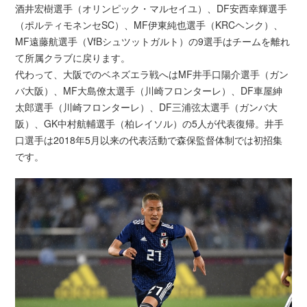
酒井宏樹選手（オリンピック・マルセイユ）、DF安西幸輝選手
（ポルティモネンセSC）、MF伊東純也選手（KRCヘンク）、
MF遠藤航選手（VfBシュツットガルト）の9選手はチームを離れ
て所属クラブに戻ります。
代わって、大阪でのベネズエラ戦へはMF井手口陽介選手（ガン
バ大阪）、MF大島僚太選手（川崎フロンターレ）、DF車屋紳
太郎選手（川崎フロンターレ）、DF三浦弦太選手（ガンバ大
阪）、GK中村航輔選手（柏レイソル）の5人が代表復帰。井手
口選手は2018年5月以来の代表活動で森保監督体制では初招集
です。