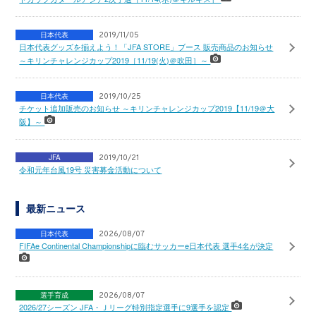
日本代表
2019/11/05
日本代表グッズを揃えよう！「JFA STORE」ブース 販売商品のお知らせ
～キリンチャレンジカップ2019［11/19(火)＠吹田］～
日本代表
2019/10/25
チケット追加販売のお知らせ ～キリンチャレンジカップ2019【11/19＠大
阪】～
JFA
2019/10/21
令和元年台風19号 災害募金活動について
最新ニュース
日本代表
2026/08/07
FIFAe Continental Championshipに臨むサッカーe日本代表 選手4名が決定
選手育成
2026/08/07
2026/27シーズン JFA・Ｊリーグ特別指定選手に9選手を認定