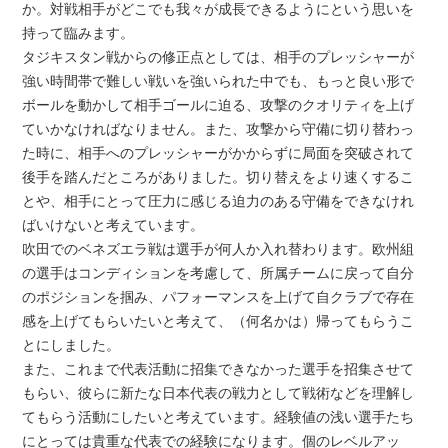
か。対戦相手がどこでも我々が成長できるようにという思いを
持って臨みます。
タジキスタン戦からの修正点としては、相手のプレッシャーが
強い時間帯で難しい戦いを強いられた中でも、もっと良い形で
ボールを動かして相手ゴールに迫る、攻撃のクオリティを上げ
ていかなければなりません。また、攻撃から守備に切り替わっ
た時に、相手へのプレッシャーがかからずに局面を突破されて
後手を踏んだところがありました。切り替えをより速くするこ
とや、相手にとって圧力に感じる迫力のある守備をできなけれ
ばいけないと考えています。
吹田でのベネズエラ戦は選手が何人か入れ替わります。欧州組
の選手はコンディションを考慮して、所属チームに戻って自分
のポジションを掴み、パフォーマンスを上げて自クラブで存在
感を上げてもらいたいと考えて、（何名かは）帰ってもらうこ
とにしました。
また、これまで代表活動に招集できなかった選手を招集させて
もらい、彼らに新たな日本代表の戦力として戦術などを理解し
てもらう活動にしたいと考えています。経験値の浅い選手たち
にとっては貴重な代表での経験になります。個のレベルアッ