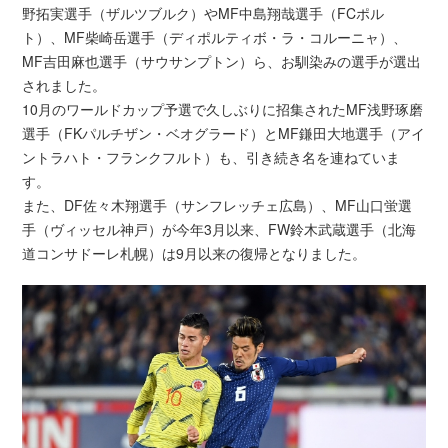
野拓実選手（ザルツブルク）やMF中島翔哉選手（FCポル
ト）、MF柴崎岳選手（ディポルティボ・ラ・コルーニャ）、
MF吉田麻也選手（サウサンプトン）ら、お馴染みの選手が選出
されました。
10月のワールドカップ予選で久しぶりに招集されたMF浅野琢磨
選手（FKパルチザン・ベオグラード）とMF鎌田大地選手（アイ
ントラハト・フランクフルト）も、引き続き名を連ねていま
す。
また、DF佐々木翔選手（サンフレッチェ広島）、MF山口蛍選
手（ヴィッセル神戸）が今年3月以来、FW鈴木武蔵選手（北海
道コンサドーレ札幌）は9月以来の復帰となりました。