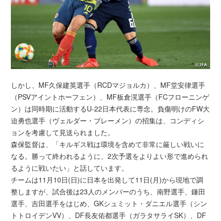
しかし、MF久保建英選手（RCDマジョルカ）、MF堂安律選手
（PSVアイントホーフェン）、MF板倉滉選手（FCフローニンゲ
ン）は同時期に活動するU-22日本代表に専念。負傷明けのFW大
迫勇也選手（ヴェルダー・ブレーメン）の招集は、コンディシ
ョンを考慮して見送られました。
森保監督は、「キルギス戦は環境を含めて非常に厳しい戦いに
なる。勝って終われるように、2次予選をよりよい形で進められ
るように戦いたい」と話しています。
チームは11月10日(日)に日本を出発して11日(月)から現地で調
整しますが、試合後は23人のメンバーのうち、南野選手、鎌田
選手、吉田選手をはじめ、GKシュミット・ダニエル選手（シン
トトロイデンVV）、DF長友佑都選手（ガラタサライSK）、DF