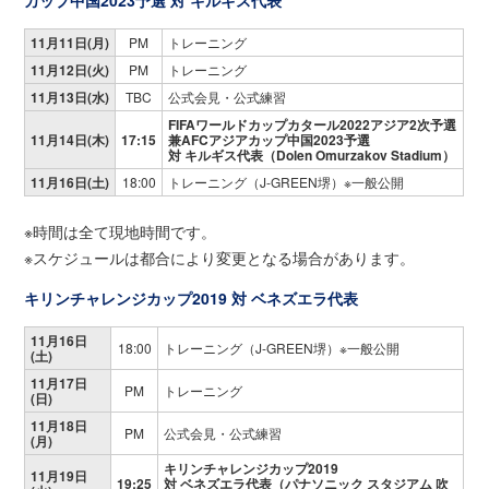
カップ中国2023予選
対 キルギス代表
11月11日(月)
PM
トレーニング
11月12日(火)
PM
トレーニング
11月13日(水)
TBC
公式会見・公式練習
FIFAワールドカップカタール2022アジア2次予選
11月14日(木)
17:15
兼AFCアジアカップ中国2023予選
対 キルギス代表（Dolen Omurzakov Stadium）
11月16日(土)
18:00
トレーニング（J-GREEN堺）※一般公開
※時間は全て現地時間です。
※スケジュールは都合により変更となる場合があります。
キリンチャレンジカップ2019
対 ベネズエラ代表
11月16日
18:00
トレーニング（J-GREEN堺）※一般公開
(土)
11月17日
PM
トレーニング
(日)
11月18日
PM
公式会見・公式練習
(月)
キリンチャレンジカップ2019
11月19日
19:25
対 ベネズエラ代表（パナソニック スタジアム 吹