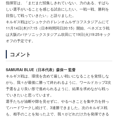
指揮官は、「まだまだ招集しきれていない、力のある、すばら
しい選手がいることを感じる試合にしたい。一戦一戦、勝利を
目指して戦っていきたい」と語りました。
キルギス戦はビシュケクのドレンオムルザコフスタジアムにて
11月14日(木)17:15（日本時間同日20:15）開始、ベネズエラ戦
は大阪のパナソニックスタジアム吹田にて19日(火)19:25キック
オフの予定です。
コメント
SAMURAI BLUE（日本代表）森保一 監督
キルギス戦は、環境を含めて厳しい戦いになることを覚悟しな
がら、我々が最後に勝って終われるように、ワールドカップ2次
予選をより良い形で進められるように、結果を求めながら戦っ
ていきたいと思っています。
選手たちが油断や隙を見せずに、やるべきことを集中力を持っ
てハードワークし続けて、3連勝できました。次のキルギス戦
も、相手のことを知った上で、我々がどれだけ力を発揮できる