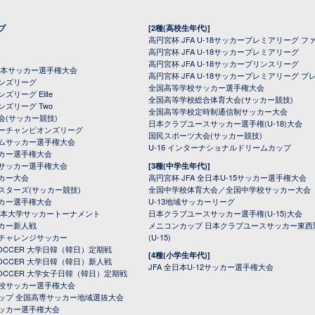
プ
[2種(高校生年代)]
高円宮杯 JFA U-18サッカープレミアリーグ フ
高円宮杯 JFA U-18サッカープレミアリーグ
高円宮杯 JFA U-18サッカープリンスリーグ
全日本サッカー選手権大会
高円宮杯 JFA U-18サッカープレミアリーグ プ
オンズリーグ
全国高等学校サッカー選手権大会
ズリーグ Elite
全国高等学校総合体育大会(サッカー競技)
ンズリーグ Two
全国高等学校定時制通信制サッカー大会
会(サッカー競技)
日本クラブユースサッカー選手権(U-18)大会
ーチャンピオンズリーグ
国民スポーツ大会(サッカー競技)
ムサッカー選手権大会
U-16 インターナショナルドリームカップ
カー選手権大会
サッカー選手権大会
[3種(中学生年代)]
カー大会
高円宮杯 JFA 全日本U-15サッカー選手権大会
スターズ(サッカー競技)
全国中学校体育大会／全国中学校サッカー大会
カー選手権大会
U-13地域サッカーリーグ
日本大学サッカートーナメント
日本クラブユースサッカー選手権(U-15)大会
カー新人戦
メニコンカップ 日本クラブユースサッカー東西
チャレンジサッカー
(U-15)
 SOCCER 大学日韓（韓日）定期戦
[4種(小学生年代)]
 SOCCER 大学日韓（韓日）新人戦
JFA 全日本U-12サッカー選手権大会
 SOCCER 大学女子日韓（韓日）定期戦
校サッカー選手権大会
ップ 全国高専サッカー地域選抜大会
ッカー選手権大会