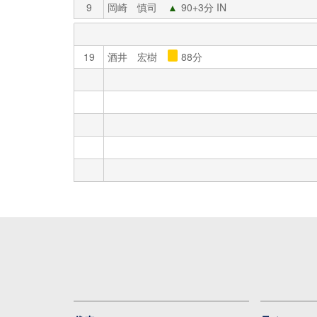
9
岡崎 慎司
▲
90+3分 IN
19
酒井 宏樹
88分