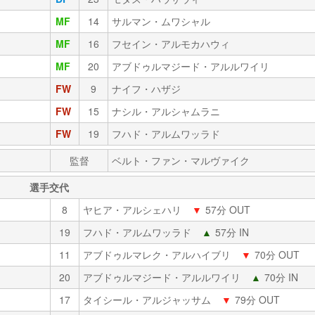
MF
14
サルマン・ムワシャル
MF
16
フセイン・アルモカハウィ
MF
20
アブドゥルマジード・アルルワイリ
FW
9
ナイフ・ハザジ
FW
15
ナシル・アルシャムラニ
FW
19
フハド・アルムワッラド
監督
ベルト・ファン・マルヴァイク
選手交代
8
ヤヒア・アルシェハリ
▼
57分 OUT
19
フハド・アルムワッラド
▲
57分 IN
11
アブドゥルマレク・アルハイブリ
▼
70分 OUT
20
アブドゥルマジード・アルルワイリ
▲
70分 IN
17
タイシール・アルジャッサム
▼
79分 OUT