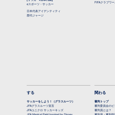
FIFAクラブワ
eスポーツ・サッカー
日本代表アイデンティティ
歴代ジャージ
する
関わる
サッカーをしよう！（グラスルーツ）
審判トップ
JFAグラスルーツ宣言
審判委員会のビジ
JFAユニクロ サッカーキッズ
審判員とは？
JFA Magical Field Inspired by Disney
審判員・審判指