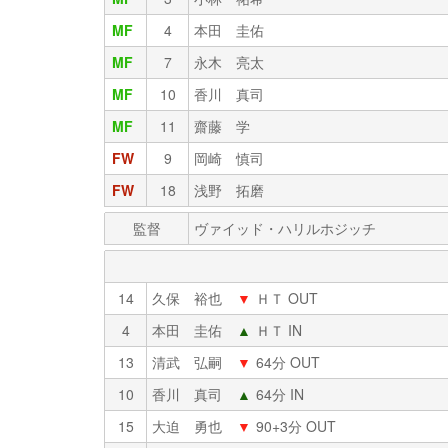
MF
4
本田 圭佑
MF
7
永木 亮太
MF
10
香川 真司
MF
11
齋藤 学
FW
9
岡崎 慎司
FW
18
浅野 拓磨
監督
ヴァイッド・ハリルホジッチ
14
久保 裕也
▼
ＨＴ OUT
4
本田 圭佑
▲
ＨＴ IN
13
清武 弘嗣
▼
64分 OUT
10
香川 真司
▲
64分 IN
15
大迫 勇也
▼
90+3分 OUT