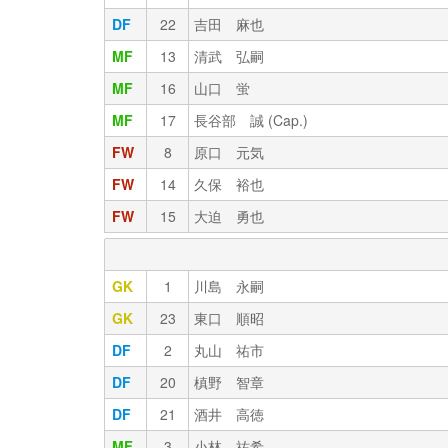
DF
22
吉田 麻也
MF
13
清武 弘嗣
MF
16
山口 蛍
MF
17
長谷部 誠 (Cap.)
FW
8
原口 元気
FW
14
久保 裕也
FW
15
大迫 勇也
GK
1
川島 永嗣
GK
23
東口 順昭
DF
2
丸山 祐市
DF
20
槙野 智章
DF
21
酒井 高徳
MF
3
小林 祐希