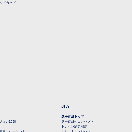
ールドカップ
JFA
選手育成トップ
ョン2030
選手育成のコンセプト
トレセン認定制度
導者になりたい！
ナショナルトレセン