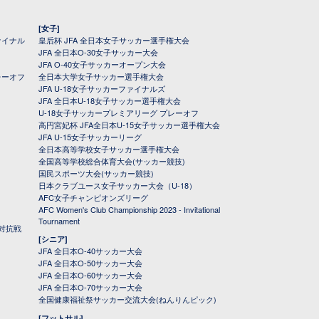
[女子]
ァイナル
皇后杯 JFA 全日本女子サッカー選手権大会
JFA 全日本O-30女子サッカー大会
JFA O-40女子サッカーオープン大会
レーオフ
全日本大学女子サッカー選手権大会
JFA U-18女子サッカーファイナルズ
JFA 全日本U-18女子サッカー選手権大会
U-18女子サッカープレミアリーグ プレーオフ
高円宮妃杯 JFA全日本U-15女子サッカー選手権大会
JFA U-15女子サッカーリーグ
全日本高等学校女子サッカー選手権大会
全国高等学校総合体育大会(サッカー競技)
国民スポーツ大会(サッカー競技)
日本クラブユース女子サッカー大会（U-18）
AFC女子チャンピオンズリーグ
AFC Women's Club Championship 2023 - Invitational
Tournament
対抗戦
[シニア]
JFA 全日本O-40サッカー大会
JFA 全日本O-50サッカー大会
JFA 全日本O-60サッカー大会
JFA 全日本O-70サッカー大会
全国健康福祉祭サッカー交流大会(ねんりんピック)
[フットサル]