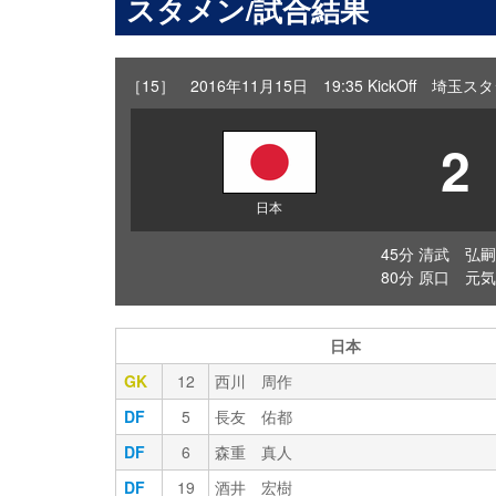
スタメン/試合結果
［15］ 2016年11月15日 19:35 KickOff 埼
2
日本
45分 清武 弘嗣
80分 原口 元気
日本
GK
12
西川 周作
DF
5
長友 佑都
DF
6
森重 真人
DF
19
酒井 宏樹