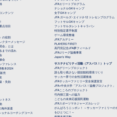
格
JFAエリートプログラム
ナショナルGKキャンプ
コンテンツ
女子GKキャンプ
JFA ガールズ･エイトU-12 トレセンプログラム
！
フットサルGKキャンプ
重点項目
フットサルタレントキャラバン
特別指定選手制度
ゲーム環境整備
）の役割
JFAアカデミー
レクターメッセージ
PLAYERS FIRST!
習会」とは
高円宮記念JFA夢フィールド
るまでの流れ
JFA/Jリーグ協働事業
会
Japan's Way
修会
サステナビリティ活動（アスパス！）トップ
ンファレンス
JFAグリーンプロジェクト
教本2024
誰も取り残さない競技観戦環境づくり
 販売
サッカー界での女性活躍推進
史
JFAサッカーファミリー安全保護宣言
級・失効
JFA×中央大学「アスパス！協働プロジェクト」
JFAこころのプロジェクト
竹内悌三賞への協力
こどもの未来応援国民運動
ットネス
JFAスポーツマネジャーズカレッジ
動
がんばろうニッポン！ ～サッカーファミリーの
の海外派遣
をひとつに！～
ナショナルコーチングコース
復興支援活動