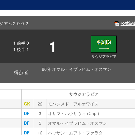
玉スタジアム２００２
公式記
1
1
前半
0
1
後半
1
サウジアラビア
90分 オマル・イブラヒム・オスマン
得点者
サウジアラビア
GK
22
モハンメド・アルオワイス
DF
3
オサマ・ハウサウィ (Cap.)
DF
5
オマル・イブラヒム・オスマン
DF
12
ハッサン・ムアト・ファラタ