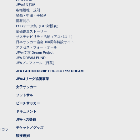
JFA成長戦略
各種規程・規則
登録・申請・手続き
情報開示
ESGデータ集（GRI対照表）
価値創造ストーリー
サステナビリティ活動（アスパス！）
日本サッカー協会 100周年特設サイト
アクセス・フォー・オール
JFA×文京 Dream Project
JFA DREAM FUND
JFAプロフィール［日英］
JFA PARTNERSHIP PROJECT for DREAM
JFA/Jリーグ協働事業
女子サッカー
フットサル
ビーチサッカー
ドキュメント
JFAへの登録
チケット／グッズ
チカラ
競技規則