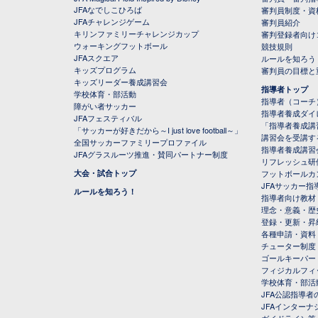
JFAなでしこひろば
審判員制度・資
JFAチャレンジゲーム
審判員紹介
キリンファミリーチャレンジカップ
審判登録者向け
ウォーキングフットボール
競技規則
JFAスクエア
ルールを知ろう
キッズプログラム
審判員の目標と
キッズリーダー養成講習会
指導者トップ
学校体育・部活動
指導者（コーチ
障がい者サッカー
指導者養成ダイ
JFAフェスティバル
「指導者養成講
「サッカーが好きだから～I just love football～」
講習会を受講す
全国サッカーファミリープロファイル
指導者養成講習
JFAグラスルーツ推進・賛同パートナー制度
リフレッシュ研
大会・試合トップ
フットボールカ
JFAサッカー指導
ルールを知ろう！
指導者向け教材
理念・意義・歴
登録・更新・昇
各種申請・資料
チューター制度
ゴールキーパー
フィジカルフィ
学校体育・部活
JFA公認指導者
JFAインター