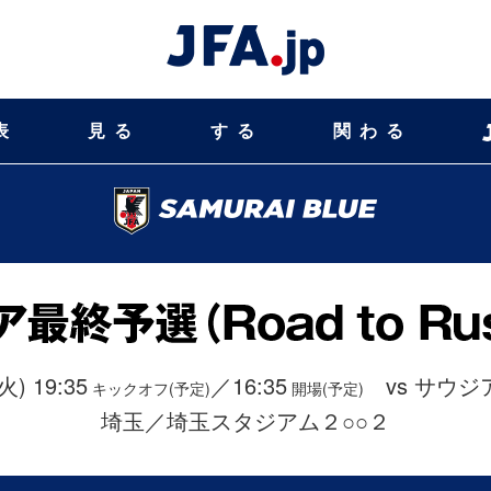
表
見る
する
関わる
火) 19:35
／16:35
vs サウジ
キックオフ(予定)
開場(予定)
埼玉／埼玉スタジアム２○○２