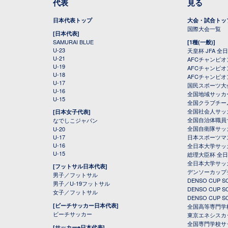
代表
見る
日本代表トップ
大会・試合トッ
国際大会一覧
[日本代表]
SAMURAI BLUE
[1種(一般)]
U-23
天皇杯 JFA 
U-21
AFCチャンピ
U-19
AFCチャンピオン
U-18
AFCチャンピオ
U-17
国民スポーツ大
U-16
全国地域サッカ
U-15
全国クラブチー
全国社会人サッ
[日本女子代表]
全国自治体職員
なでしこジャパン
全国自衛隊サッ
U-20
U-17
日本スポーツマ
U-16
全日本大学サッ
U-15
総理大臣杯 全
全日本大学サッ
[フットサル日本代表]
デンソーカップ
男子／フットサル
DENSO CUP
男子／U-19フットサル
DENSO CUP
女子／フットサル
DENSO CUP
[ビーチサッカー日本代表]
全国高等専門学
ビーチサッカー
東京エネシスカ
全国専門学校サ
[サッカーe日本代表]